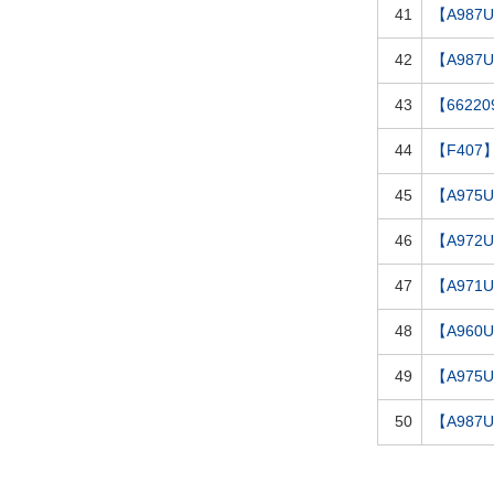
41
【A987U
42
【A987U
43
【6622
44
【F407
45
【A975
46
【A972
47
【A971
48
【A960
49
【A975
50
【A987