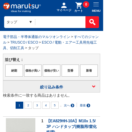
0
マイページ
MENU
カート
電子部品・半導体通販のマルツオンライン
>
すべてのジャン
ル
>
TRUSCO / ESCO
>
ESCO / 電動・エアー工具用先端工
具、切削工具
> タップ
並び替え：
絞り込み条件
検索条件に一致する商品はありません。
..
1
2
3
4
5
1
【EA829HH-10A】M10x 1.5/
3P ハンドタップ(樹脂用/窒化