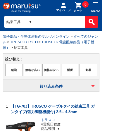
0
マイページ
MENU
カート
電子部品・半導体通販のマルツオンライン
>
すべてのジャン
ル
>
TRUSCO / ESCO
>
TRUSCO / 電設配線部品（電子機
器）
> 結束工具
並び替え：
絞り込み条件
1
【TG-703】TRUSCO ケーブルタイの結束工具 ガ
ンタイプ(張力調整機能付) 2.5～4.8mm
トラスコ
4営業日程度
商品説明