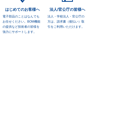
はじめてのお客様へ
法人/官公庁の皆様へ
電子部品のことはなんでも
法人・学校法人・官公庁の
お任せください。
BOM機能
方は、
請求書（後払い）取
の提供など技術者の皆様を
引をご利用いただけます。
強力にサポートします。
お支払い方法について
お届けについて
クレジットカード、商品代
送料は全国一律、宅急便：5
引き、
銀行振り込みなど各
50円（税込）、
ネコポス便3
種の支払い方法をご用意。
85円（税込）。※3,300円
(税込)
以上お買上げの場合は
送料無料。