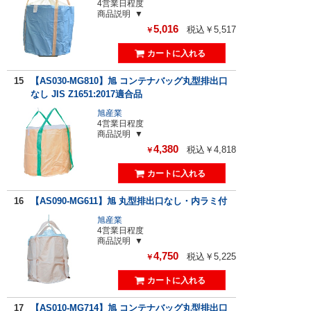
4営業日程度
商品説明
5,016
税込￥5,517
￥
15
【AS030-MG810】旭 コンテナバッグ丸型排出口
なし JIS Z1651:2017適合品
旭産業
4営業日程度
商品説明
4,380
税込￥4,818
￥
16
【AS090-MG611】旭 丸型排出口なし・内ラミ付
旭産業
4営業日程度
商品説明
4,750
税込￥5,225
￥
17
【AS010-MG714】旭 コンテナバッグ丸型排出口