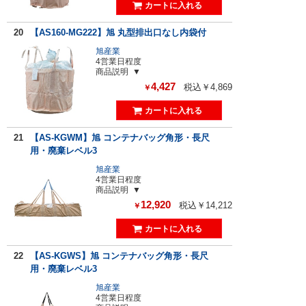
20
【AS160-MG222】旭 丸型排出口なし内袋付
旭産業
4営業日程度
商品説明
4,427
税込￥4,869
￥
21
【AS-KGWM】旭 コンテナバッグ角形・長尺
用・廃棄レベル3
旭産業
4営業日程度
商品説明
12,920
税込￥14,212
￥
22
【AS-KGWS】旭 コンテナバッグ角形・長尺
用・廃棄レベル3
旭産業
4営業日程度