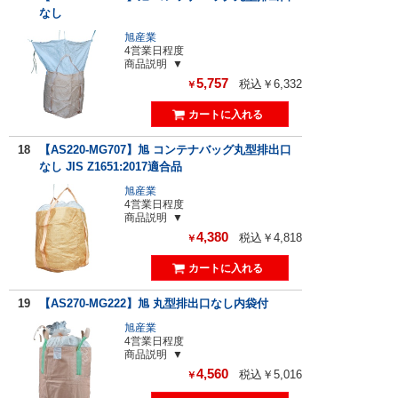
なし
旭産業
4営業日程度
商品説明
5,757
税込￥6,332
￥
18
【AS220-MG707】旭 コンテナバッグ丸型排出口
なし JIS Z1651:2017適合品
旭産業
4営業日程度
商品説明
4,380
税込￥4,818
￥
19
【AS270-MG222】旭 丸型排出口なし内袋付
旭産業
4営業日程度
商品説明
4,560
税込￥5,016
￥