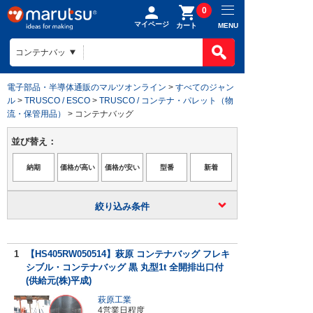
0
マイページ
MENU
カート
電子部品・半導体通販のマルツオンライン
>
すべてのジャン
ル
>
TRUSCO / ESCO
>
TRUSCO / コンテナ・パレット（物
流・保管用品）
> コンテナバッグ
並び替え：
絞り込み条件
1
【HS405RW050514】萩原 コンテナバッグ フレキ
シブル・コンテナバッグ 黒 丸型1t 全開排出口付
(供給元(株)平成)
萩原工業
4営業日程度