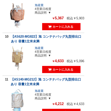
旭産業
4営業日程度
商品説明
5,367
税込￥5,903
￥
10
【AS620-MG822】旭 コンテナバッグ丸型排出口
あり 容量1立米未満
旭産業
4営業日程度
商品説明
4,633
税込￥5,096
￥
11
【AS140-MG212】旭 コンテナバッグ丸型排出口
あり 容量1立米未満
旭産業
4営業日程度
商品説明
4,212
税込￥4,633
￥