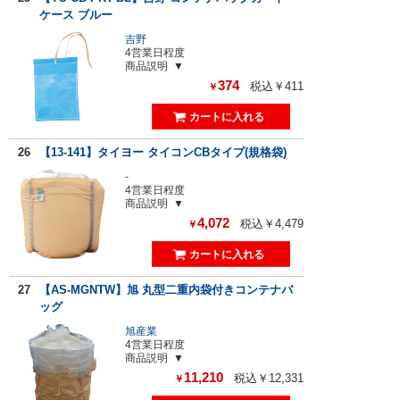
ケース ブルー
吉野
4営業日程度
商品説明
374
税込￥411
￥
26
【13-141】タイヨー タイコンCBタイプ(規格袋)
-
4営業日程度
商品説明
4,072
税込￥4,479
￥
27
【AS-MGNTW】旭 丸型二重内袋付きコンテナバ
ッグ
旭産業
4営業日程度
商品説明
11,210
税込￥12,331
￥