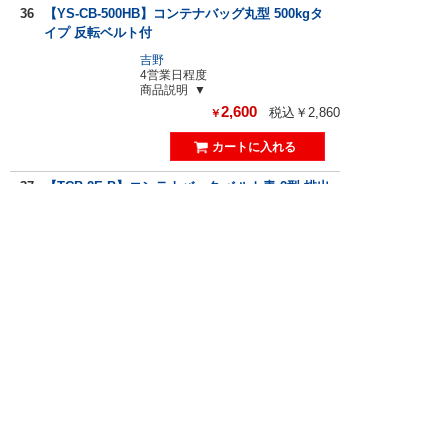
36
【YS-CB-500HB】コンテナバッグ丸型 500kgタ
イプ 反転ベルト付
吉野
4営業日程度
商品説明
2,600
税込￥2,860
￥
37
【TCB-2E-B】コンテナバック ベルト青 2型 排出
口あり エコノミータイプ
トラスコ
4営業日程度
商品説明
3,070
税込￥3,377
￥
38
【TCB-1E-RD】コンテナバック ベルト赤 1型 排
出口なし エコノミータイプ
トラスコ
4営業日程度
商品説明