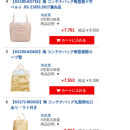
4
【AS180-KG716】旭 コンテナバッグ角型底十字
ベルト JIS Z1651:2017適合品
旭産業
4営業日程度
商品説明
7,781
税込￥8,559
￥
5
【AS150-KG602】旭 コンテナバッグ角型底部ロ
ープ型
旭産業
4営業日程度
商品説明
7,553
税込￥8,308
￥
6
【AS171-MG010】旭 コンテナバッグ丸型排出口
あり・ラミ付き
旭産業
4営業日程度
商品説明