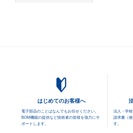
CTS-Frequency Controls
(58,
323)
Weidmuller
(57,645)
WURTH ELEKTRONIK
(53,60
3)
WIMA
(53,501)
Honeywell Aerospace
(53,17
5)
ITTキャノン
(52,290)
Panduit
(51,122)
Torex Semiconductor Ltd
(50,
575)
Diodes Incorporated
(50,306)
SICK
(49,542)
ルネサスエレクトロニクス(In
tersil・IDT)
(48,765)
はじめてのお客様へ
STマイクロエレクトロニクス
電子部品のことはなんでもお任せください。
(46,264)
法人・学校
BOM機能の提供など技術者の皆様を強力にサ
請求書（後
DEUTSCH / TE Connectivity
ポートします。
す。
(43,949)
BIVAR
(43,764)