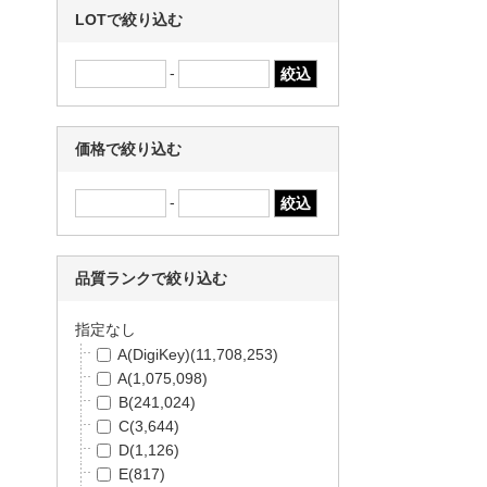
Stackpole Electronics Inc.
(22
LOTで絞り込む
6,671)
SiTime
(193,566)
-
Amphenol Industrial Operatio
ns
(177,649)
Sullins Connector Solutions
(1
価格で絞り込む
74,354)
Panasonic
(173,157)
Molex
(165,103)
-
TEXAS INSTRUMENTS
(160,
088)
京セラ
(151,838)
品質ランクで絞り込む
Microchip
(135,397)
エスコ
(129,258)
指定なし
Amphenol Positronic
(111,03
A(DigiKey)
(11,708,253)
1)
A
(1,075,098)
OMEGA
(109,649)
B
(241,024)
Advanced Thermal Solutions
C
(3,644)
Inc.
(109,394)
D
(1,126)
村田製作所
(105,171)
E
(817)
Amphenol PCD
(104,300)