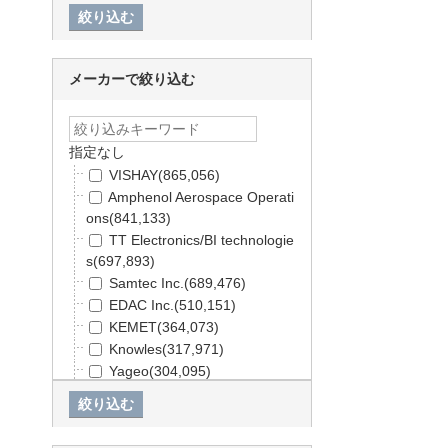
20)
電線・配線部材
(594,508)
開発ツール
(58,871)
メーカーで絞り込む
キット
(5,435)
工具・計測器
(214,943)
TRUSCO / ESCO
(479,500)
アズワン（理化学用品）
(63,
指定なし
980)
VISHAY
(865,056)
SPICE
(3,774)
Amphenol Aerospace Operati
日用品・ホビー用品
(9,790)
ons
(841,133)
PCサプライ・AV・無線
(168,
TT Electronics/BI technologie
093)
s
(697,893)
未分類
(552,496)
Samtec Inc.
(689,476)
EDAC Inc.
(510,151)
KEMET
(364,073)
Knowles
(317,971)
Yageo
(304,095)
KOA
(296,377)
AMP Connectors / TE Conne
ctivity
(289,602)