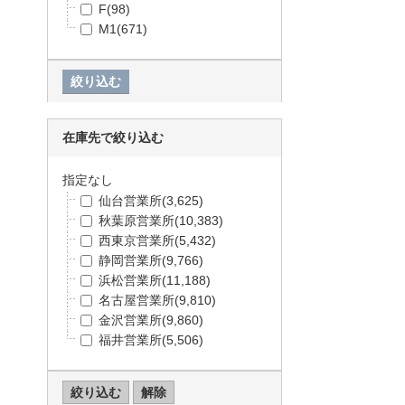
F
(98)
EPSON
(94,825)
M1
(671)
Carling Technologies
(86,894)
OMRON
(86,822)
TDK
(81,104)
Bourns Inc.
(76,508)
ROHM
(76,224)
IDEC
(75,657)
在庫先で絞り込む
オンセミコンダクター
(65,67
1)
指定なし
RS PRO
(65,537)
仙台営業所
(3,625)
SIEMENS
(65,220)
秋葉原営業所
(10,383)
Pasternack
(65,024)
西東京営業所
(5,432)
3M
(64,009)
静岡営業所
(9,766)
Murrelektronik
(61,892)
浜松営業所
(11,188)
フェニックス・コンタクト
(6
名古屋営業所
(9,810)
0,472)
金沢営業所
(9,860)
トラスコ
(60,048)
福井営業所
(5,506)
Littelfuse Inc
(58,985)
Amphenol Communications S
olutions
(58,947)