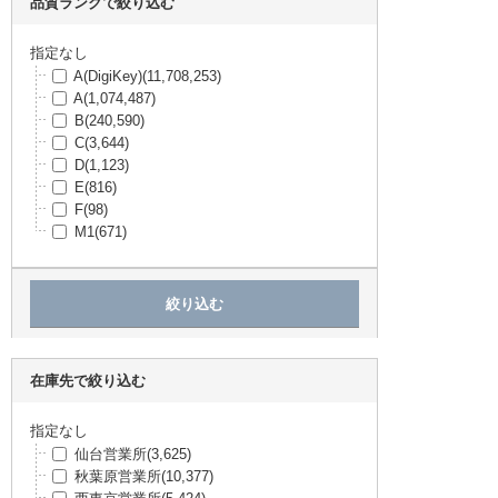
品質ランクで絞り込む
OMRON
(86,821)
TDK
(81,104)
Bourns Inc.
(76,508)
指定なし
ROHM
(76,224)
A(DigiKey)
(11,708,253)
IDEC
(75,657)
A
(1,074,487)
オンセミコンダクター
(65,671)
B
(240,590)
RS PRO
(65,537)
C
(3,644)
SIEMENS
(65,220)
D
(1,123)
Pasternack
(65,024)
E
(816)
3M
(64,007)
F
(98)
Murrelektronik
(61,892)
M1
(671)
フェニックス・コンタクト
(60,472)
トラスコ
(60,025)
Littelfuse Inc
(58,985)
Amphenol Communications Solutions
(58,94
7)
CTS-Frequency Controls
(58,323)
Weidmuller
(57,645)
在庫先で絞り込む
WURTH ELEKTRONIK
(53,603)
WIMA
(53,501)
指定なし
Honeywell Aerospace
(53,175)
仙台営業所
(3,625)
ITTキャノン
(52,290)
秋葉原営業所
(10,377)
Panduit
(51,122)