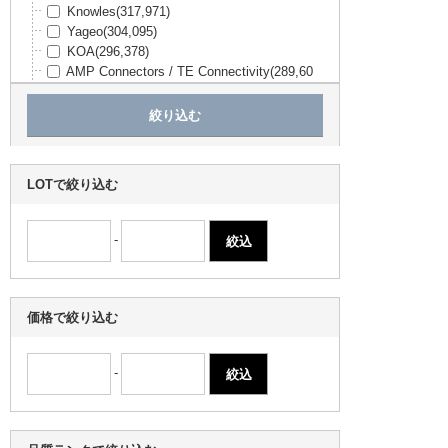
Knowles
(317,971)
Yageo
(304,095)
KOA
(296,378)
AMP Connectors / TE Connectivity
(289,60
2)
Stackpole Electronics Inc.
(226,671)
SiTime
(193,566)
Amphenol Industrial Operations
(177,649)
Sullins Connector Solutions
(174,354)
LOTで絞り込む
Panasonic
(173,157)
Molex
(165,103)
TEXAS INSTRUMENTS
(160,088)
-
京セラ
(151,838)
Microchip
(135,397)
エスコ
(129,258)
Amphenol Positronic
(111,031)
価格で絞り込む
OMEGA
(109,649)
Advanced Thermal Solutions Inc.
(109,394)
村田製作所
(105,171)
-
Amphenol PCD
(104,300)
EPSON
(94,825)
Carling Technologies
(86,894)