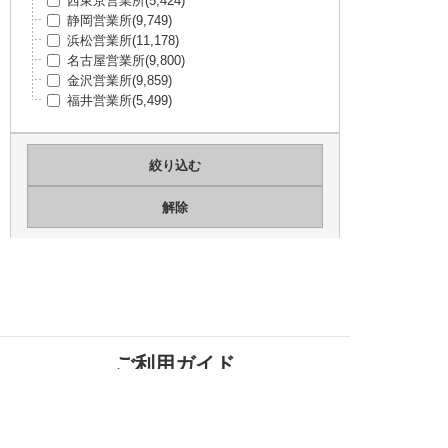
西東京営業所
(5,424)
Torex Semiconductor Ltd
(50,575)
静岡営業所
(9,749)
Diodes Incorporated
(50,306)
浜松営業所
(11,178)
SICK
(49,542)
名古屋営業所
(9,800)
ルネサスエレクトロニクス(Intersil・IDT)
(4
金沢営業所
(9,859)
8,765)
福井営業所
(5,499)
STマイクロエレクトロニクス
(46,264)
DEUTSCH / TE Connectivity
(43,949)
BIVAR
(43,764)
インフィニオン
(42,838)
Skyworks Solutions Inc
(42,761)
L-COM
(42,503)
太陽誘電
(42,161)
SCHNEIDER ELECTRIC
(41,895)
Belden
(40,519)
CREE
(40,424)
Susumu
(38,526)
Mill-Max Manufacturing Corp.
(38,398)
-
(37,916)
ご利用ガイド
NEXPERIA
(37,130)
Abracon LLC
(36,747)
Festo
(35,700)
MEANWELL
(35,692)