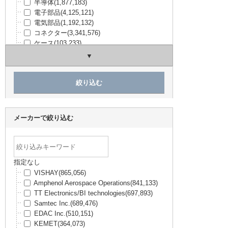
半導体
(1,877,183)
電子部品
(4,125,121)
電気部品
(1,192,132)
コネクター
(3,341,576)
ケース
(103,233)
構造部材・シャーシー
(240,420)
電線・配線部材
(594,508)
開発ツール
(58,871)
キット
(5,434)
工具・計測器
(214,938)
TRUSCO / ESCO
(478,582)
アズワン（理化学用品）
(63,859)
メーカーで絞り込む
SPICE
(3,774)
日用品・ホビー用品
(9,789)
PCサプライ・AV・無線
(168,091)
未分類
(552,496)
指定なし
VISHAY
(865,056)
Amphenol Aerospace Operations
(841,133)
TT Electronics/BI technologies
(697,893)
Samtec Inc.
(689,476)
EDAC Inc.
(510,151)
KEMET
(364,073)