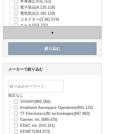
半導体
(1,876,751)
電子部品
(4,125,118)
電気部品
(1,192,129)
コネクター
(3,341,574)
ケース
(103,232)
構造部材・シャーシー
(240,420)
電線・配線部材
(594,508)
開発ツール
(58,870)
キット
(5,435)
工具・計測器
(214,908)
TRUSCO / ESCO
(478,580)
アズワン（理化学用品）
(63,859)
メーカーで絞り込む
SPICE
(3,774)
日用品・ホビー用品
(9,788)
PCサプライ・AV・無線
(168,089)
未分類
(552,496)
指定なし
VISHAY
(865,056)
Amphenol Aerospace Operations
(841,133)
TT Electronics/BI technologies
(697,893)
Samtec Inc.
(689,476)
EDAC Inc.
(510,151)
KEMET
(364,073)