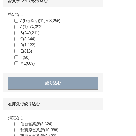
品質ランクで絞り込む
OMRON
(86,821)
TDK
(81,104)
Bourns Inc.
(76,508)
指定なし
ROHM
(76,224)
A(DigiKey)
(11,708,256)
IDEC
(75,657)
A
(1,074,392)
オンセミコンダクター
(65,658)
B
(240,211)
RS PRO
(65,537)
C
(3,644)
SIEMENS
(65,220)
D
(1,122)
Pasternack
(65,024)
E
(816)
3M
(64,007)
F
(98)
Murrelektronik
(61,892)
M1
(669)
フェニックス・コンタクト
(60,472)
トラスコ
(60,025)
Littelfuse Inc
(58,986)
Amphenol Communications Solutions
(58,94
7)
CTS-Frequency Controls
(58,323)
Weidmuller
(57,645)
在庫先で絞り込む
WURTH ELEKTRONIK
(53,603)
WIMA
(53,501)
指定なし
Honeywell Aerospace
(53,175)
仙台営業所
(3,624)
ITTキャノン
(52,290)
秋葉原営業所
(10,388)
Panduit
(51,122)