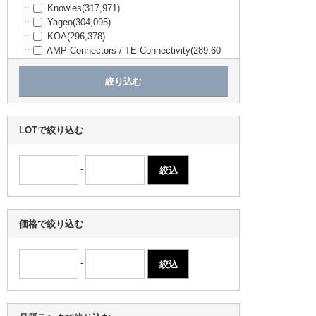
Knowles
(317,971)
Yageo
(304,095)
KOA
(296,378)
AMP Connectors / TE Connectivity
(289,60
2)
Stackpole Electronics Inc.
(226,671)
SiTime
(193,566)
Amphenol Industrial Operations
(177,649)
Sullins Connector Solutions
(174,354)
LOTで絞り込む
Panasonic
(173,156)
Molex
(165,103)
TEXAS INSTRUMENTS
(160,084)
-
京セラ
(151,838)
Microchip
(135,397)
エスコ
(129,258)
Amphenol Positronic
(111,031)
価格で絞り込む
OMEGA
(109,649)
Advanced Thermal Solutions Inc.
(109,394)
村田製作所
(105,171)
-
Amphenol PCD
(104,300)
EPSON
(94,825)
Carling Technologies
(86,894)