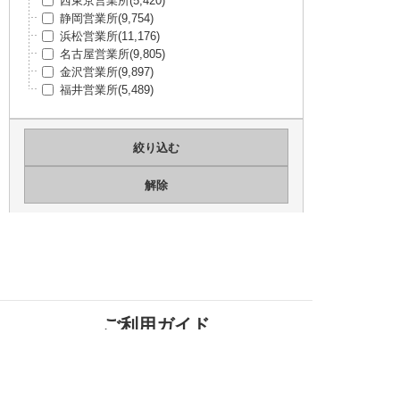
西東京営業所
(5,420)
Torex Semiconductor Ltd
(50,575)
静岡営業所
(9,754)
Diodes Incorporated
(50,306)
浜松営業所
(11,176)
SICK
(49,542)
名古屋営業所
(9,805)
ルネサスエレクトロニクス(Intersil・IDT)
(4
金沢営業所
(9,897)
8,716)
福井営業所
(5,489)
STマイクロエレクトロニクス
(46,264)
DEUTSCH / TE Connectivity
(43,949)
BIVAR
(43,764)
インフィニオン
(42,835)
Skyworks Solutions Inc
(42,761)
L-COM
(42,503)
太陽誘電
(42,161)
SCHNEIDER ELECTRIC
(41,895)
Belden
(40,519)
CREE
(40,424)
Susumu
(38,526)
Mill-Max Manufacturing Corp.
(38,398)
-
(37,918)
ご利用ガイド
NEXPERIA
(37,132)
Abracon LLC
(36,747)
Festo
(35,700)
MEANWELL
(35,692)