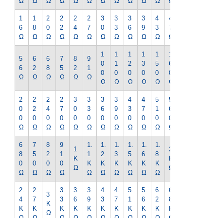
Ω
Ω
Ω
Ω
Ω
Ω
Ω
Ω
Ω
Ω
Ω
Ω
Ω
1
1
2
2
2
2
3
3
3
3
4
4
5
6
8
0
2
4
7
0
3
6
9
3
7
1
Ω
Ω
Ω
Ω
Ω
Ω
Ω
Ω
Ω
Ω
Ω
Ω
Ω
1
1
1
1
1
1
1
5
6
6
7
8
9
0
1
2
3
5
6
8
6
2
8
5
2
1
0
0
0
0
0
0
0
Ω
Ω
Ω
Ω
Ω
Ω
Ω
Ω
Ω
Ω
Ω
Ω
Ω
2
2
2
2
3
3
3
3
4
4
5
5
6
0
2
4
7
0
3
6
9
3
7
1
6
2
0
0
0
0
0
0
0
0
0
0
0
0
0
Ω
Ω
Ω
Ω
Ω
Ω
Ω
Ω
Ω
Ω
Ω
Ω
Ω
6
7
8
9
1.
1.
1.
1.
1.
1.
2.
1
2
8
5
2
1
1
2
3
5
6
8
2
K
K
0
0
0
0
K
K
K
K
K
K
K
Ω
Ω
Ω
Ω
Ω
Ω
Ω
Ω
Ω
Ω
Ω
Ω
Ω
2.
2.
3.
3.
3.
4.
4.
5.
5.
6.
6.
7.
3
4
7
3
6
9
3
7
1
6
2
8
5
K
K
K
K
K
K
K
K
K
K
K
K
K
Ω
Ω
Ω
Ω
Ω
Ω
Ω
Ω
Ω
Ω
Ω
Ω
Ω