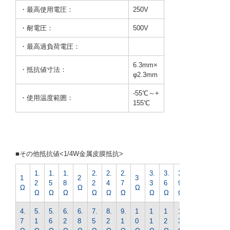
・最高使用電圧：
250V
・耐電圧：
500V
・最高過負荷電圧：
6.3mm×
・抵抗値寸法：
φ2.3mm
-55℃～+
・使用温度範囲：
155℃
■その他抵抗値<1/4W金属皮膜抵抗>
1.
1.
1.
2.
2.
2.
3.
3.
3.
4.
1
2
3
2
5
8
2
4
7
3
6
9
3
Ω
Ω
Ω
Ω
Ω
Ω
Ω
Ω
Ω
Ω
Ω
Ω
Ω
4.
5.
5.
6.
6.
7.
8.
9.
1
1
1
1
1
7
1
6
2
8
5
2
1
0
1
2
3
5