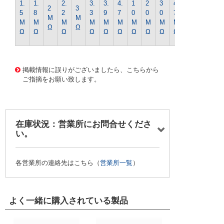
1.
1.
2.
3.
3.
4.
1
2
3
4
2
3
0
5
8
2
3
9
7
0
0
0
7
M
M
0
M
M
M
M
M
M
M
M
M
M
Ω
Ω
M
Ω
Ω
Ω
Ω
Ω
Ω
Ω
Ω
Ω
Ω
Ω
1355 0000000201589039
CK-0440 1/4WｷﾝﾋﾟR-82
0Kｵｰﾑ
掲載情報に誤りがございましたら、こちらから
ご指摘をお願い致します。
在庫状況：営業所にお問合せくださ
い。
各営業所の連絡先はこちら（
営業所一覧
）
よく一緒に購入されている製品