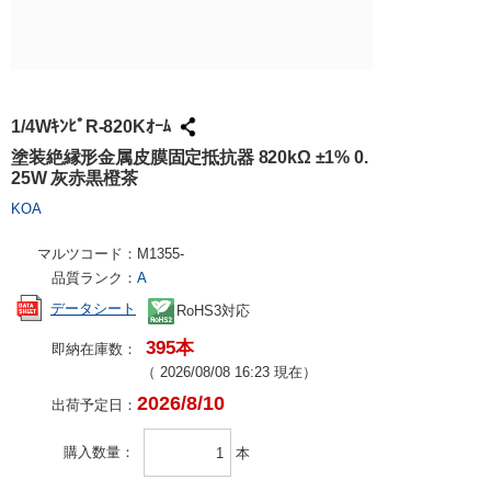
試作・量産
請求書での
工具・計測
ハーネス加
社会貢献
大学生協で
TRUSCO /
ケース加工
採用情報
パンチアウ
アズワン（
1/4WｷﾝﾋﾟR-820Kｵｰﾑ
交換・返品
SPICE
塗装絶縁形金属皮膜固定抵抗器 820kΩ ±1% 0.
25W 灰赤黒橙茶
FAX・メ
日用品・ホ
KOA
PCサプラ
マルツコード：
M1355-
品質ランク：
A
データシート
RoHS3対応
395本
即納在庫数：
（
2026/08/08 16:23
現在）
2026/8/10
出荷予定日：
購入数量
本