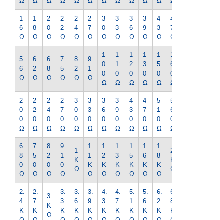
Ω
Ω
Ω
Ω
Ω
Ω
Ω
Ω
Ω
Ω
Ω
Ω
Ω
1
1
2
2
2
2
3
3
3
3
4
4
5
6
8
0
2
4
7
0
3
6
9
3
7
1
Ω
Ω
Ω
Ω
Ω
Ω
Ω
Ω
Ω
Ω
Ω
Ω
Ω
1
1
1
1
1
1
1
5
6
6
7
8
9
0
1
2
3
5
6
8
6
2
8
5
2
1
0
0
0
0
0
0
0
Ω
Ω
Ω
Ω
Ω
Ω
Ω
Ω
Ω
Ω
Ω
Ω
Ω
2
2
2
2
3
3
3
3
4
4
5
5
6
0
2
4
7
0
3
6
9
3
7
1
6
2
0
0
0
0
0
0
0
0
0
0
0
0
0
Ω
Ω
Ω
Ω
Ω
Ω
Ω
Ω
Ω
Ω
Ω
Ω
Ω
6
7
8
9
1.
1.
1.
1.
1.
1.
2.
1
2
8
5
2
1
1
2
3
5
6
8
2
K
K
0
0
0
0
K
K
K
K
K
K
K
Ω
Ω
Ω
Ω
Ω
Ω
Ω
Ω
Ω
Ω
Ω
Ω
Ω
2.
2.
3.
3.
3.
4.
4.
5.
5.
6.
6.
7.
3
4
7
3
6
9
3
7
1
6
2
8
5
K
K
K
K
K
K
K
K
K
K
K
K
K
Ω
Ω
Ω
Ω
Ω
Ω
Ω
Ω
Ω
Ω
Ω
Ω
Ω