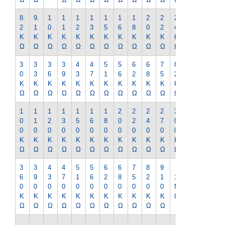
8.
9.
1
1
1
1
1
1
1
2
2
2
2
2
1
0
1
2
3
5
6
8
0
2
4
7
K
K
K
K
K
K
K
K
K
K
K
K
K
Ω
Ω
Ω
Ω
Ω
Ω
Ω
Ω
Ω
Ω
Ω
Ω
Ω
3
3
3
3
4
4
5
5
6
6
7
8
9
0
3
6
9
3
7
1
6
2
8
5
2
1
K
K
K
K
K
K
K
K
K
K
K
K
K
Ω
Ω
Ω
Ω
Ω
Ω
Ω
Ω
Ω
Ω
Ω
Ω
Ω
1
1
1
1
1
1
1
2
2
2
2
3
3
0
1
2
3
5
6
8
0
2
4
7
0
3
0
0
0
0
0
0
0
0
0
0
0
0
0
K
K
K
K
K
K
K
K
K
K
K
K
K
Ω
Ω
Ω
Ω
Ω
Ω
Ω
Ω
Ω
Ω
Ω
Ω
Ω
3
3
4
4
5
5
6
6
7
8
9
1.
6
9
3
7
1
6
2
8
5
2
1
1
2
0
0
0
0
0
0
0
0
0
0
0
M
M
K
K
K
K
K
K
K
K
K
K
K
Ω
Ω
Ω
Ω
Ω
Ω
Ω
Ω
Ω
Ω
Ω
Ω
Ω
1