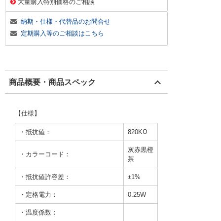
大量購入特別価格のご相談
納期・仕様・代替品のお問合せ
定期購入等のご相談はこちら
商品概要・商品スペック
【仕様】
・抵抗値：
820KΩ
灰赤黒橙
・カラーコード：
茶
・抵抗値許容差：
±1%
・定格電力：
0.25W
・温度係数：