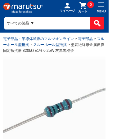
0
マイページ
MENU
カート
製品カテゴ
BOMで買
製品カテ
電子部品・半導体通販のマルツオンライン
>
電子部品
>
スル
ものづくり
ーホール型抵抗
>
スルーホール型抵抗
> 塗装絶縁形金属皮膜
BOMの使
半導体
固定抵抗器 820kΩ ±1% 0.25W 灰赤黒橙茶
ファイルを
電子部品
会社案内
ものづくり
リストに入
電気部品
ヒアリング
ご利用ガイ
会社案内TO
作成済みB
コネクター
回路設計
目指す姿
お問い合わ
ご利用ガイ
ケース
組み込みソ
会社概要
はじめての
構造部材・
基板設計
拠点一覧
お支払方法
電線・配線
基板製造
法人事業
送料/手数
開発ツール
部品調達
DigiKey
ポイントに
キット
部品実装