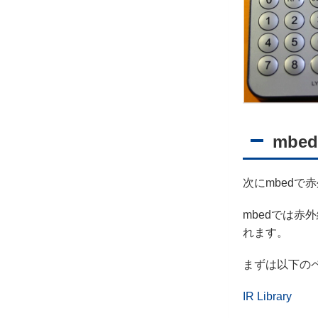
mb
次にmbedで
mbedでは赤
れます。
まずは以下の
IR Library