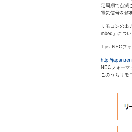
定周期で点滅
電気信号を解
リモコンの出力
mbed」に
Tips: N
http://japan.
NECフォー
このうちリモ