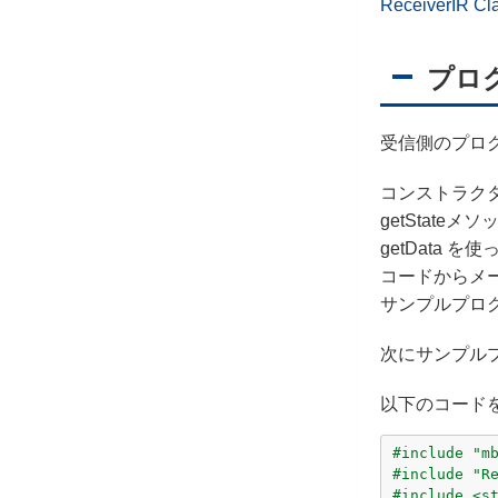
ReceiverIR Cl
プロ
受信側のプロ
コンストラクタ
getStateメソ
getData
コードからメ
サンプルプロ
次にサンプル
以下のコードをI
#include "m
#include "R
#include <s