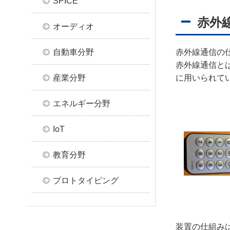
SPICE
赤外
オーディオ
自動車分野
赤外線通信の
赤外線通信と
産業分野
に用いられて
エネルギー分野
IoT
教育分野
プロトタイピング
装置の仕組み