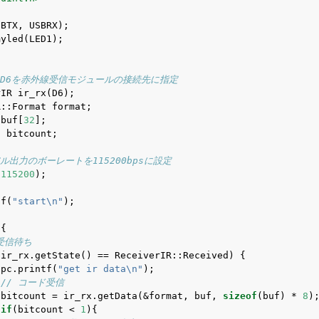
BTX, USBRX);

yled(LED1);



トD6を赤外線受信モジュールの接続先に指定
IR ir_rx(D6);

::Format format;

 buf[
32
];

t
 bitcount;

アル出力のボーレートを115200bpsに設定
(
115200
);

tf(
"start
\n
"
);

{

 受信待ち
(ir_rx.getState() == ReceiverIR::Received) {

 pc.printf(
"get ir data
\n
"
);

// コード受信
 bitcount = ir_rx.getData(&format, buf, 
sizeof
(buf) * 
8
);
if
(bitcount < 
1
){
