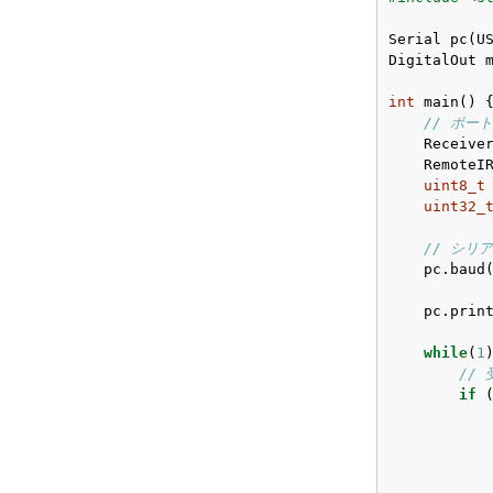
Serial pc(US
DigitalOut m
int
 main() {
// ポー
    Receiver
    RemoteIR
uint8_t
uint32_
// シリ
    pc.baud
    pc.prin
while
(
1
)
//
if
 
           
           