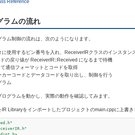
ass Reference
グラムの流れ
グラム制御の流れは、次のようになります。
に使用するピン番号を入れ、ReceiverIRクラスのインスタン
ッドの戻り値が ReceiverIR::Received になるまで待機
 を使って通信フォーマットとコードを取得
ーカーコードとデータコードを取り出し、制御を行う
グラム
プログラムを動かし、実際の動作を確認してみます。
R Libraryをインポートしたプロジェクトのmain.cppに上
bed.h"
eceiverIR.h"
tdint.h>