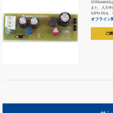
STR5A46
また、入力半
SJPD-D5
オフライン降