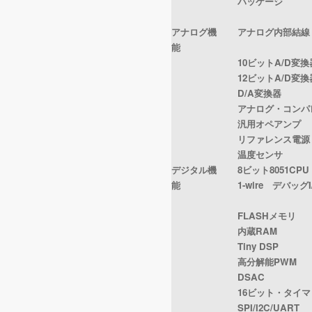
パッケージ
アナログ機
アナログ内部結線
能
10ビットA/D変換
12ビットA/D変換
D/A変換器
アナログ・コンパ
汎用オペアンプ
リファレンス電源
温度センサ
デジタル機
8ビット8051CPU
能
1-wire デバッグI
FLASHメモリ
内蔵RAM
Tiny DSP
高分解能PWM
DSAC
16ビット・タイマ
SPI/I2C/UART