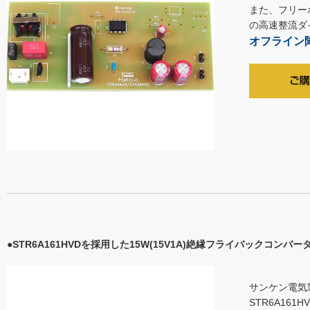
また、フリーホ
の高速整流ダイ
オフライン降
●STR6A161HVDを採用した15W(15V1A)絶縁フライバックコンバ
サンケン電気
STR6A16