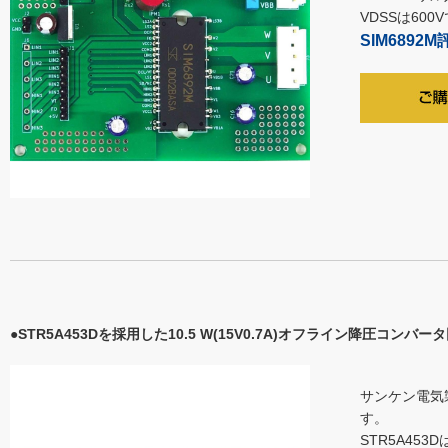
VDSSは600
SIM6892
●STR5A453Dを採用した10.5 W(15V0.7A)オフライン降圧コンバ
サンケン電気製
す。
STR5A45