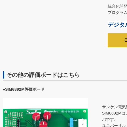
統合化開発環
プログラ
デジタル
その他の評価ボードはこちら
●SIM6892M評価ボード
サンケン電気製
SIM689
バです。
ユニバーサル