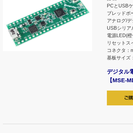
PCとUS
ブレッドボー
アナログ/デ
USBシリアル
電源LED(橙
リセットス
コネクタ：mi
基板サイズ：5
デジタル電
【MSE-MD