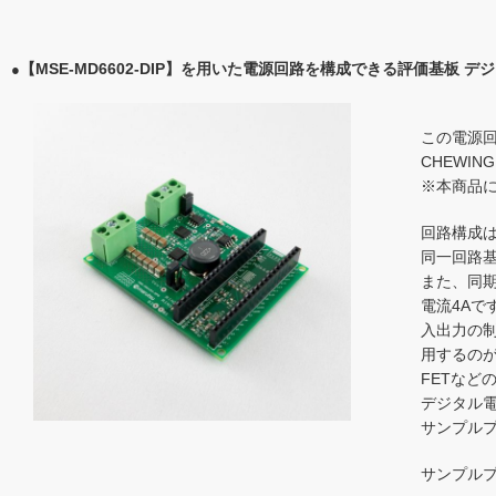
【MSE-MD6602-DIP】
を用いた電源回路を構成できる評価基板 デジタル
●
この電源回
CHEWING
※本商品に
回路構成
同一回路
また、同期
電流4Aで
入出力の制
用するの
FETな
デジタル電
サンプル
サンプル