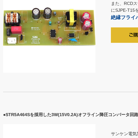
また、RCDス
にSJPE-T
絶縁フライバ
●STR5A464Sを採用した3W(15V0.2A)オフライン降圧コンバータ回
サンケン電気製