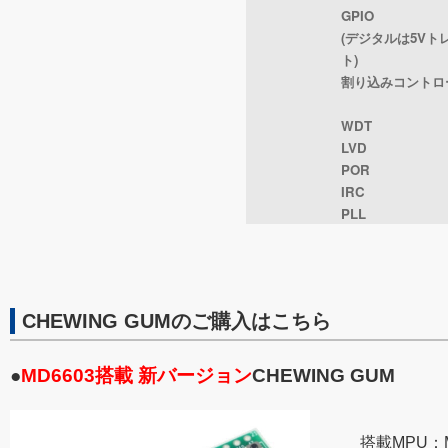
GPIO
(デジタルは5Vト
ト)
割り込みコントロ
WDT
LVD
POR
IRC
PLL
CHEWING GUMのご購入はこちら
●
MD6603搭載 新バージョン
CHEWING GUM
搭載MPU：M