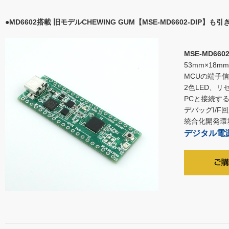
●MD6602搭載 旧モデルCHEWING GUM【MSE-MD6602-DIP】
MSE-MD660
53mm×18
MCUの端子
2色LED、
PCと接続す
デバッグI/F
統合化開発環境
デジタル電源用