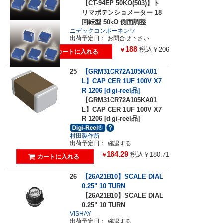
【CT-94EP 50KΩ(503)】ト
リマポテンショメーター 18
回転型 50kΩ 側面調整
ニデックコンポーネンツ
出荷予定日：
お問合せ下さい
188
税込￥206
￥
25
【GRM31CR72A105KA01
L】CAP CER 1UF 100V X7
R 1206 [digi-reel品]
【GRM31CR72A105KA01
L】CAP CER 1UF 100V X7
R 1206 [digi-reel品]
村田製作所
出荷予定日：
確認する
164.29
税込￥180.71
￥
26
【26A21B10】SCALE DIAL
0.25" 10 TURN
【26A21B10】SCALE DIAL
0.25" 10 TURN
VISHAY
出荷予定日：
確認する