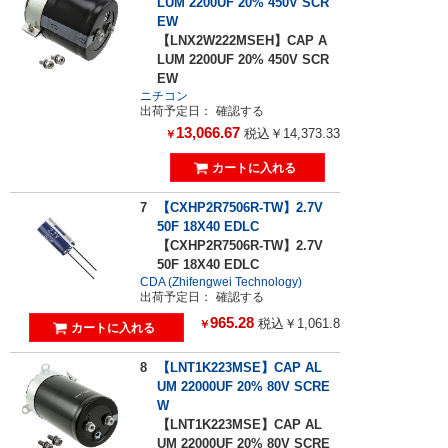
LUM 2200UF 20% 450V SCR
EW
【LNX2W222MSEH】CAP A
LUM 2200UF 20% 450V SCR
EW
ニチコン
出荷予定日：
確認する
13,066.67
税込￥14,373.33
￥
7
【CXHP2R7506R-TW】2.7V
50F 18X40 EDLC
【CXHP2R7506R-TW】2.7V
50F 18X40 EDLC
CDA (Zhifengwei Technology)
出荷予定日：
確認する
965.28
税込￥1,061.8
￥
8
【LNT1K223MSE】CAP AL
UM 22000UF 20% 80V SCRE
W
【LNT1K223MSE】CAP AL
UM 22000UF 20% 80V SCRE