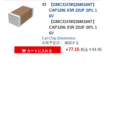
43
【GMC31X5R226M16NT】
CAP1206 X5R 22UF 20% 1
6V
【GMC31X5R226M16NT】
CAP1206 X5R 22UF 20% 1
6V
Cal-Chip Electronics
出荷予定日：
確認する
77.15
税込￥84.86
￥
44
【ESR18EZPF2800】3216
(1206)サイズ 耐サージチッ
プ抵抗器(AEC－Q200準拠)2
80Ω
【ESR18EZPF2800】3216
(1206)サイズ 耐サージチッ
プ抵抗器(AEC－Q200準拠)2
80Ω
ROHM
出荷予定日：
4営業日程度
4
税込￥4
￥
45
【UCL1C470MCL1GS】CA