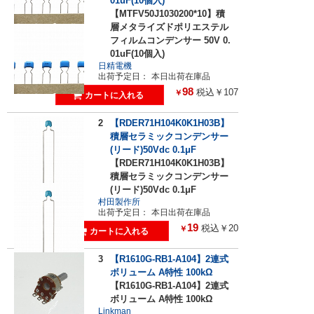
01uF(10個入)
【MTFV50J1030200*10】積
層メタライズドポリエステル
フィルムコンデンサー 50V 0.
01uF(10個入)
日精電機
出荷予定日：
本日出荷在庫品
98
税込￥107
￥
2
【RDER71H104K0K1H03B】
積層セラミックコンデンサー
(リード)50Vdc 0.1μF
【RDER71H104K0K1H03B】
積層セラミックコンデンサー
(リード)50Vdc 0.1μF
村田製作所
出荷予定日：
本日出荷在庫品
19
税込￥20
￥
3
【R1610G-RB1-A104】2連式
ボリューム A特性 100kΩ
【R1610G-RB1-A104】2連式
ボリューム A特性 100kΩ
Linkman