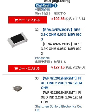
T 0805 [digi-reel品]
村田製作所
出荷予定日：
確認する
102.86
税込￥113.14
￥
32
【ERA-3VRW3901V】RES
3.9K OHM 0.05% 1/8W 060
3
【ERA-3VRW3901V】RES
3.9K OHM 0.05% 1/8W 060
3
Panasonic
出荷予定日：
確認する
127.15
税込￥139.86
￥
33
【WPN252012H2R2MT】FI
XED IND 2.2UH 1.9A 120 M
OHM
【WPN252012H2R2MT】FI
XED IND 2.2UH 1.9A 120 M
OHM
Shenzhen Sunlord Electronics Co.
Ltd.