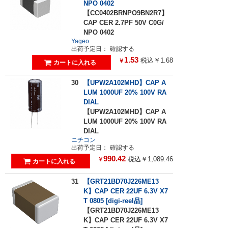
NPO 0402
【CC0402BRNPO9BN2R7】
CAP CER 2.7PF 50V C0G/
NPO 0402
Yageo
出荷予定日：
確認する
1.53
税込￥1.68
￥
30
【UPW2A102MHD】CAP A
LUM 1000UF 20% 100V RA
DIAL
【UPW2A102MHD】CAP A
LUM 1000UF 20% 100V RA
DIAL
ニチコン
出荷予定日：
確認する
990.42
税込￥1,089.46
￥
31
【GRT21BD70J226ME13
K】CAP CER 22UF 6.3V X7
T 0805 [digi-reel品]
【GRT21BD70J226ME13
K】CAP CER 22UF 6.3V X7