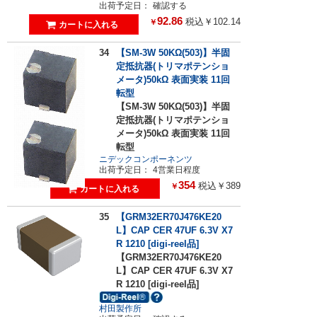
出荷予定日：
確認する
92.86
税込￥102.14
￥
34
【SM-3W 50KΩ(503)】半固
定抵抗器(トリマポテンショ
メータ)50kΩ 表面実装 11回
転型
【SM-3W 50KΩ(503)】半固
定抵抗器(トリマポテンショ
メータ)50kΩ 表面実装 11回
転型
ニデックコンポーネンツ
出荷予定日：
4営業日程度
354
税込￥389
￥
35
【GRM32ER70J476KE20
L】CAP CER 47UF 6.3V X7
R 1210 [digi-reel品]
【GRM32ER70J476KE20
L】CAP CER 47UF 6.3V X7
R 1210 [digi-reel品]
村田製作所