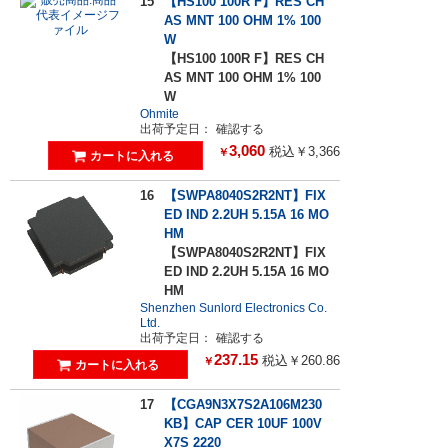
15
【HS100 100R F】RES CH
AS MNT 100 OHM 1% 100
W
【HS100 100R F】RES CH
AS MNT 100 OHM 1% 100
W
Ohmite
出荷予定日：
確認する
3,060
税込￥3,366
￥
16
【SWPA8040S2R2NT】FIX
ED IND 2.2UH 5.15A 16 MO
HM
【SWPA8040S2R2NT】FIX
ED IND 2.2UH 5.15A 16 MO
HM
Shenzhen Sunlord Electronics Co.
Ltd.
出荷予定日：
確認する
237.15
税込￥260.86
￥
17
【CGA9N3X7S2A106M230
KB】CAP CER 10UF 100V
X7S 2220