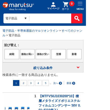
0
マイページ
MENU
カート
電子部品・半導体通販のマルツオンライン
>
すべてのジャン
ル
> 電子部品
並び替え：
絞り込み条件
検索条件に一致する商品はありません。
..
1
2
3
4
5
1
【MTFV50J1030200*10】積
層メタライズドポリエステル
フィルムコンデンサー 50V 0.