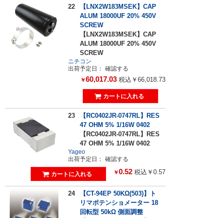
22
【LNX2W183MSEK】CAP
ALUM 18000UF 20% 450V
SCREW
【LNX2W183MSEK】CAP
ALUM 18000UF 20% 450V
SCREW
ニチコン
出荷予定日：
確認する
60,017.03
税込￥66,018.73
￥
23
【RC0402JR-0747RL】RES
47 OHM 5% 1/16W 0402
【RC0402JR-0747RL】RES
47 OHM 5% 1/16W 0402
Yageo
出荷予定日：
確認する
0.52
税込￥0.57
￥
24
【CT-94EP 50KΩ(503)】ト
リマポテンショメーター 18
回転型 50kΩ 側面調整