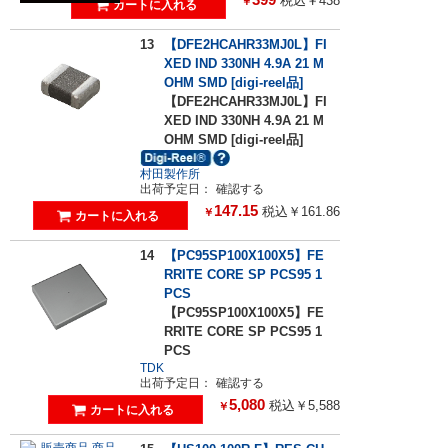
税込￥438
￥
13
【DFE2HCAHR33MJ0L】FI
XED IND 330NH 4.9A 21 M
OHM SMD [digi-reel品]
【DFE2HCAHR33MJ0L】FI
XED IND 330NH 4.9A 21 M
OHM SMD [digi-reel品]
村田製作所
出荷予定日：
確認する
147.15
税込￥161.86
￥
14
【PC95SP100X100X5】FE
RRITE CORE SP PCS95 1
PCS
【PC95SP100X100X5】FE
RRITE CORE SP PCS95 1
PCS
TDK
出荷予定日：
確認する
5,080
税込￥5,588
￥