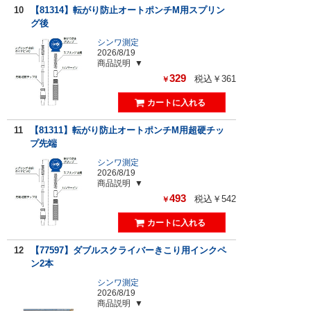
10
【81314】転がり防止オートポンチM用スプリン
グ後
シンワ測定
2026/8/19
商品説明
329
税込￥361
￥
11
【81311】転がり防止オートポンチM用超硬チッ
プ先端
シンワ測定
2026/8/19
商品説明
493
税込￥542
￥
12
【77597】ダブルスクライバーきこり用インクペ
ン2本
シンワ測定
2026/8/19
商品説明