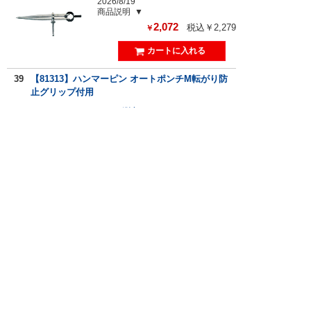
2026/8/19
商品説明
2,072
税込￥2,279
￥
39
【81313】ハンマーピン オートポンチM転がり防
止グリップ付用
シンワ測定
7営業日程度
商品説明
329
税込￥361
￥
40
【81312】スプリング前用ガイドピン付オートポ
ンチM転がり防止グリップ付用
シンワ測定
7営業日程度
商品説明
329
税込￥361
￥