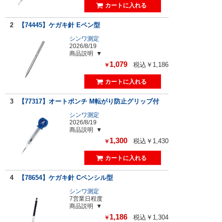
2
【74445】ケガキ針 Eペン型
シンワ測定
2026/8/19
商品説明
1,079
税込￥1,186
￥
3
【77317】オートポンチ M転がり防止グリップ付
シンワ測定
2026/8/19
商品説明
1,300
税込￥1,430
￥
4
【78654】ケガキ針 Cペンシル型
シンワ測定
7営業日程度
商品説明
1,186
税込￥1,304
￥