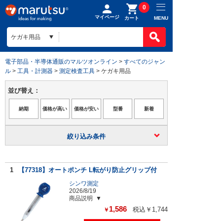
0
マイページ
MENU
カート
電子部品・半導体通販のマルツオンライン
>
すべてのジャン
ル
>
工具・計測器
>
測定検査工具
> ケガキ用品
並び替え：
絞り込み条件
1
【77318】オートポンチ L転がり防止グリップ付
シンワ測定
2026/8/19
商品説明
1,586
税込￥1,744
￥