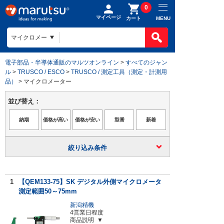
0
マイページ
MENU
カート
電子部品・半導体通販のマルツオンライン
>
すべてのジャン
ル
>
TRUSCO / ESCO
>
TRUSCO / 測定工具（測定・計測用
品）
> マイクロメーター
並び替え：
絞り込み条件
1
【QEM133-75】SK デジタル外側マイクロメータ
測定範囲50～75mm
新潟精機
4営業日程度
商品説明