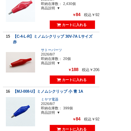
即納在庫数：
2,430個
商品説明
84
税込￥92
￥
15
【C-4-L-R】ミノムシクリップ 30V-7A Lサイズ
赤
サトーパーツ
2026/8/7
即納在庫数：
20個
商品説明
188
税込￥206
￥
16
【MJ-008-U】ミノムシクリップ 小 青 1A
ミヤマ電器
2026/8/7
即納在庫数：
399個
商品説明
84
税込￥92
￥