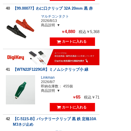
40
【99.00077】わに口クリップ 32A 20mm 黒 赤
マルチコンタクト
2026/8/13
商品説明
4,880
税込￥5,368
￥
41
【WTN22F1229GR】ミノムシクリップ小 緑
Linkman
2026/8/7
即納在庫数：
455個
商品説明
65
税込￥71
￥
42
【C-511S-B】バッテリークリップ 黒 鉄 定格10A
M3ネジ止め