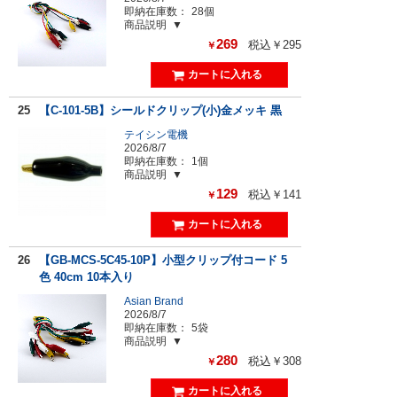
即納在庫数：
28個
商品説明
269
税込￥295
￥
25
【C-101-5B】シールドクリップ(小)金メッキ 黒
テイシン電機
2026/8/7
即納在庫数：
1個
商品説明
129
税込￥141
￥
26
【GB-MCS-5C45-10P】小型クリップ付コード 5
色 40cm 10本入り
Asian Brand
2026/8/7
即納在庫数：
5袋
商品説明
280
税込￥308
￥