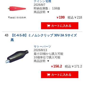
テイシン電機
2026/8/7
即納在庫数：
138個
商品説明
199
税込￥218
￥
43
【C-4-S-B】ミノムシクリップ 30V-3A Sサイズ
黒
サトーパーツ
2026/8/13
最小10個から購入可能
10個単位で購入可能
商品説明
156.2
税込￥171.2
￥
44
【BU-34】わに口クリップ 5A 6mm
Mueller Electric Co
5営業日程度
商品説明
226
税込￥248
￥