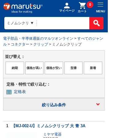
0
マイページ
MENU
カート
電子部品・半導体通販のマルツオンライン
>
すべてのジャン
ル
>
コネクター
>
クリップ
> ミノムシクリップ
並び替え：
定格・特性で絞り込む：
定格表
絞り込み条件
1
【MJ-002-U】ミノムシクリップ 大 青 3A
ミヤマ電器