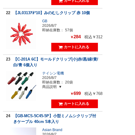
22
【JL0313ｱｶ*10】みのむしクリップ 赤 10個
GB
2026/8/7
即納在庫数：
57個
284
税込￥312
￥
23
【C-201A 6C】モールドクリップ(小)赤/黒/緑/黄/
白/青 6個入り
テイシン電機
2026/8/7
即納在庫数：
20袋
商品説明
699
税込￥768
￥
24
【GB-MCS-5C45-5P】小型ミノムシクリップ付
きケーブル 40cm 5本入り
Asian Brand
2026/8/7