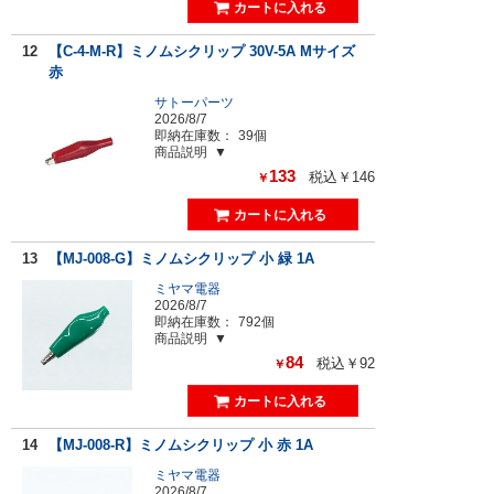
12
【C-4-M-R】ミノムシクリップ 30V-5A Mサイズ
赤
サトーパーツ
2026/8/7
即納在庫数：
39個
商品説明
133
税込￥146
￥
13
【MJ-008-G】ミノムシクリップ 小 緑 1A
ミヤマ電器
2026/8/7
即納在庫数：
792個
商品説明
84
税込￥92
￥
14
【MJ-008-R】ミノムシクリップ 小 赤 1A
ミヤマ電器
2026/8/7