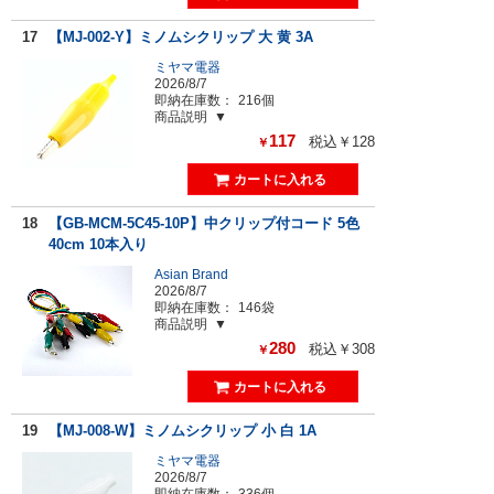
17
【MJ-002-Y】ミノムシクリップ 大 黄 3A
ミヤマ電器
2026/8/7
即納在庫数：
216個
商品説明
117
税込￥128
￥
18
【GB-MCM-5C45-10P】中クリップ付コード 5色
40cm 10本入り
Asian Brand
2026/8/7
即納在庫数：
146袋
商品説明
280
税込￥308
￥
19
【MJ-008-W】ミノムシクリップ 小 白 1A
ミヤマ電器
2026/8/7
即納在庫数：
336個