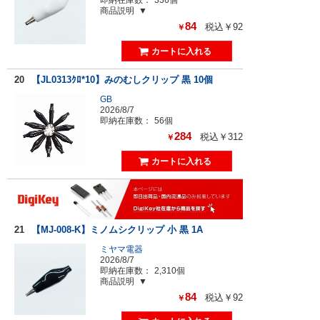
商品説明
84
税込￥92
￥
20
【JL0313ｸﾛ*10】みのむしクリップ 黒 10個
GB
2026/8/7
即納在庫数：
56個
284
税込￥312
￥
21
【MJ-008-K】ミノムシクリップ 小 黒 1A
ミヤマ電器
2026/8/7
即納在庫数：
2,310個
商品説明
84
税込￥92
￥