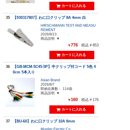
35
【930317807】わに口クリップ 8A 4mm 白
HIRSCHMANN TEST AND MEASU
REMENT
2026/8/13
商品説明
776
税込￥853
￥
36
【GB-MCM-5C45-5P】中クリップ付コード 5色 4
0cm 5本入り
Asian Brand
2026/8/7
即納在庫数：
114袋
商品説明
160
税込￥176
￥
37
【BU-60】わに口クリップ 10A 8mm
Mueller Electric Co