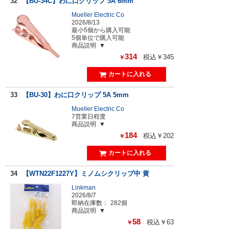
32
【BU-34C】わに口クリップ 5A 6mm
Mueller Electric Co
2026/8/13
最小5個から購入可能
5個単位で購入可能
商品説明
314
税込￥345
￥
33
【BU-30】わに口クリップ 5A 5mm
Mueller Electric Co
7営業日程度
商品説明
184
税込￥202
￥
34
【WTN22F1227Y】ミノムシクリップ中 黄
Linkman
2026/8/7
即納在庫数：
282個
商品説明
58
税込￥63
￥