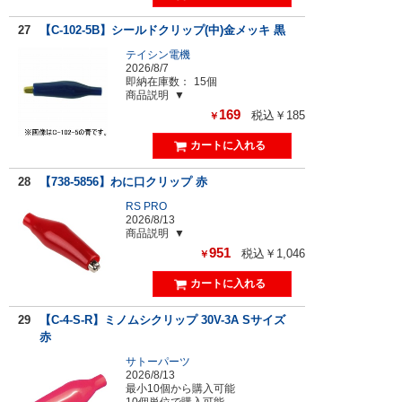
27
【C-102-5B】シールドクリップ(中)金メッキ 黒
テイシン電機
2026/8/7
即納在庫数：
15個
商品説明
169
税込￥185
￥
28
【738-5856】わに口クリップ 赤
RS PRO
2026/8/13
商品説明
951
税込￥1,046
￥
29
【C-4-S-R】ミノムシクリップ 30V-3A Sサイズ
赤
サトーパーツ
2026/8/13
最小10個から購入可能
10個単位で購入可能