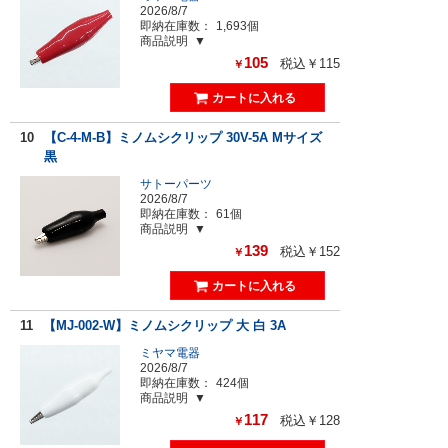
2026/8/7
即納在庫数：
1,693個
商品説明
105
税込￥115
￥
10
【C-4-M-B】ミノムシクリップ 30V-5A Mサイズ
黒
サトーパーツ
2026/8/7
即納在庫数：
61個
商品説明
139
税込￥152
￥
11
【MJ-002-W】ミノムシクリップ 大 白 3A
ミヤマ電器
2026/8/7
即納在庫数：
424個
商品説明
117
税込￥128
￥