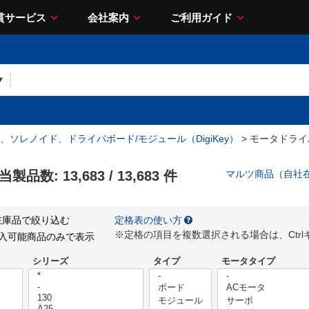
貫サービス
会社案内
ご利用ガイド
、ソレノイド、ドライバボード/モジュール（DigiKey）
> モータドラ
当製品数:
13,683
/
13,683
件
マルツ商品（自社
在庫品で絞り込む
定格表の使い方
※定格の項目を複数選択される場合は、Ctr
購入可能商品のみで表示
シリーズ
タイプ
モータタイプ