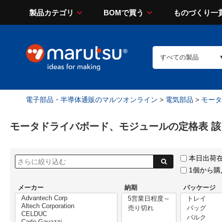
製品カテゴリ
BOMで買う
ものづくり一
電子部品・半導体通販のマルツオンライン
>
電気部品
>
モータ
モータドライバボード、モジュールの定格表 該
本日出荷
1個から
メーカー
納期
パッケージ