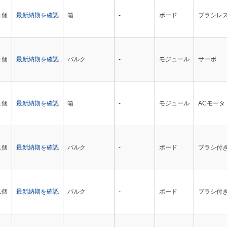
1個
最新納期を確認
箱
-
ボード
ブラシレス
1個
最新納期を確認
バルク
-
モジュール
サーボ
1個
最新納期を確認
箱
-
モジュール
ACモータ
1個
最新納期を確認
バルク
-
ボード
ブラシ付き
1個
最新納期を確認
バルク
-
ボード
ブラシ付き