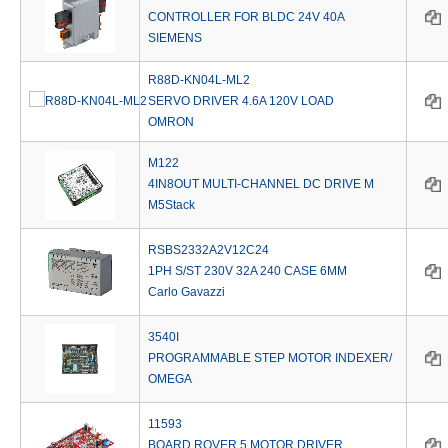
CONTROLLER FOR BLDC 24V 40A
SIEMENS
R88D-KN04L-ML2
SERVO DRIVER 4.6A 120V LOAD
OMRON
M122
4IN8OUT MULTI-CHANNEL DC DRIVE M
M5Stack
RSBS2332A2V12C24
1PH S/ST 230V 32A 240 CASE 6MM
Carlo Gavazzi
3540I
PROGRAMMABLE STEP MOTOR INDEXER/
OMEGA
11593
BOARD ROVER 5 MOTOR DRIVER