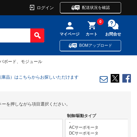
ログイン
配送状況を確認
0
マイページ
カート
お問合せ
BOMアップロード
イバボード、モジュール
在庫品）はこちらからお探しいただけます
lキーを押しながら項目選択ください。
制御/駆動タイプ
モ