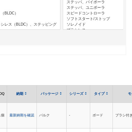
OQ
納期
パッケージ
シリーズ
タイプ
モ
1個
最新納期を確認
バルク
-
ボード
ブラシ付き