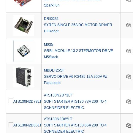
SparkFun
DRI0025
SYREN SINGLE 25A DC MOTOR DRIVER
DFRobot
M035
GRBL MODULE 13.2 STEPMOTOR DRIVE
M5Stack
MBDLT25SF
SERVO DRIVE A6 RS485 12A 200V W/
Panasonic
ATS130N2D73LT
SOFT STARTER ATS130 73A 200 TO 4
SCHNEIDER ELECTRIC
ATS130N2D65LT
SOFT STARTER ATS130 65A 200 TO 4
SCHNEIDER ELECTRIC