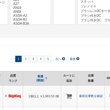
..
1
2
3
4
5
タ
品質
カートに
在庫
単価
M
(税抜)
ト
ランク
追加
数量
A
最新在庫数を確認
1個以上 ￥
1,963.53
/個