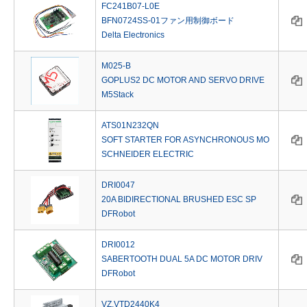
FC241B07-L0E
BFN0724SS-01ファン用制御ボード
Delta Electronics
M025-B
GOPLUS2 DC MOTOR AND SERVO DRIVE
M5Stack
ATS01N232QN
SOFT STARTER FOR ASYNCHRONOUS MO
SCHNEIDER ELECTRIC
DRI0047
20A BIDIRECTIONAL BRUSHED ESC SP
DFRobot
DRI0012
SABERTOOTH DUAL 5A DC MOTOR DRIV
DFRobot
VZ.VTD2440K4