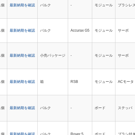
1個
最新納期を確認
バルク
-
モジュール
ブラシレス
1個
最新納期を確認
バルク
Accurax G5
モジュール
サーボ
1個
最新納期を確認
小売パッケージ
-
モジュール
サーボ
1個
最新納期を確認
箱
RSB
モジュール
ACモータ
1個
最新納期を確認
バルク
-
ボード
ステッパ
1個
最新納期を確認
バルク
Rover 5
ボード
ブラシ付き