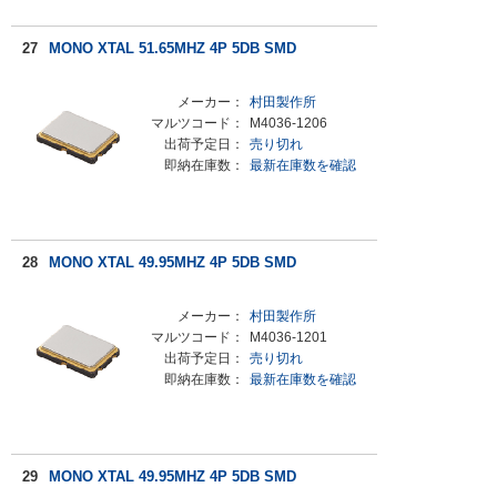
27
MONO XTAL 51.65MHZ 4P 5DB SMD
メーカー：
村田製作所
マルツコード：
M4036-1206
出荷予定日：
売り切れ
即納在庫数：
最新在庫数を確認
28
MONO XTAL 49.95MHZ 4P 5DB SMD
メーカー：
村田製作所
マルツコード：
M4036-1201
出荷予定日：
売り切れ
即納在庫数：
最新在庫数を確認
29
MONO XTAL 49.95MHZ 4P 5DB SMD