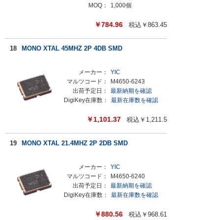
MOQ：
1,000個
￥
784.96
税込￥
863.45
18
MONO XTAL 45MHZ 2P 4DB SMD
メーカー：
YIC
マルツコード：
M4650-6243
出荷予定日：
最新納期を確認
DigiKey在庫数：
最新在庫数を確認
￥
1,101.37
税込￥
1,211.5
19
MONO XTAL 21.4MHZ 2P 2DB SMD
メーカー：
YIC
マルツコード：
M4650-6240
出荷予定日：
最新納期を確認
DigiKey在庫数：
最新在庫数を確認
￥
880.56
税込￥
968.61