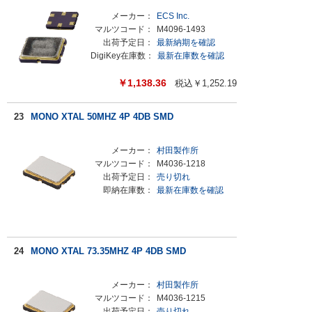
メーカー：
ECS Inc.
マルツコード：
M4096-1493
出荷予定日：
最新納期を確認
DigiKey在庫数：
最新在庫数を確認
￥
1,138.36
税込￥
1,252.19
23
MONO XTAL 50MHZ 4P 4DB SMD
メーカー：
村田製作所
マルツコード：
M4036-1218
出荷予定日：
売り切れ
即納在庫数：
最新在庫数を確認
24
MONO XTAL 73.35MHZ 4P 4DB SMD
メーカー：
村田製作所
マルツコード：
M4036-1215
出荷予定日：
売り切れ