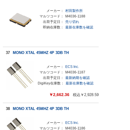
メーカー：
村田製作所
マルツコード：
M4036-1188
出荷予定日：
売り切れ
即納在庫数：
最新在庫数を確認
37
MONO XTAL 45MHZ 4P 3DB TH
メーカー：
ECS Inc.
マルツコード：
M4036-1187
出荷予定日：
最新納期を確認
DigiKey在庫数：
最新在庫数を確認
￥
2,662.36
税込￥
2,928.59
38
MONO XTAL 45MHZ 4P 3DB TH
メーカー：
ECS Inc.
マルツコード：
M4036-1186