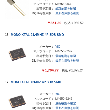
マルツコード：
M4658-9539
出荷予定日：
最新納期を確認
DigiKey在庫数：
最新在庫数を確認
￥
851.39
税込￥
936.52
16
MONO XTAL 21.4MHZ 4P 3DB SMD
メーカー：
YIC
マルツコード：
M4650-6249
出荷予定日：
最新納期を確認
DigiKey在庫数：
最新在庫数を確認
￥
1,704.77
税込￥
1,875.24
17
MONO XTAL 45MHZ 4P 3DB SMD
メーカー：
YIC
マルツコード：
M4650-6245
出荷予定日：
最新納期を確認
DigiKey在庫数：
最新在庫数を確認