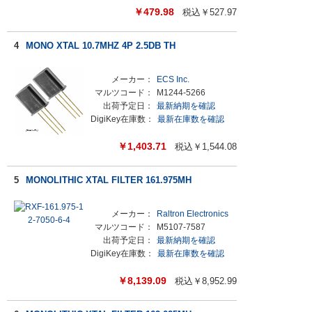
￥
479.98
税込￥
527.97
4
MONO XTAL 10.7MHZ 4P 2.5DB TH
メーカー：
ECS Inc.
マルツコード：
M1244-5266
出荷予定日：
最新納期を確認
DigiKey在庫数：
最新在庫数を確認
￥
1,403.71
税込￥
1,544.08
5
MONOLITHIC XTAL FILTER 161.975MH
メーカー：
Raltron Electronics
マルツコード：
M5107-7587
出荷予定日：
最新納期を確認
DigiKey在庫数：
最新在庫数を確認
￥
8,139.09
税込￥
8,952.99