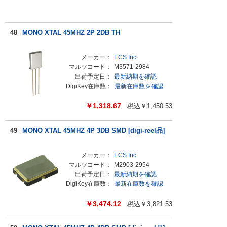
48
MONO XTAL 45MHZ 2P 2DB TH
メーカー：
ECS Inc.
マルツコード：
M3571-2984
出荷予定日：
最新納期を確認
DigiKey在庫数：
最新在庫数を確認
￥
1,318.67
税込￥
1,450.53
49
MONO XTAL 45MHZ 4P 3DB SMD [digi-reel品]
メーカー：
ECS Inc.
マルツコード：
M2903-2954
出荷予定日：
最新納期を確認
DigiKey在庫数：
最新在庫数を確認
￥
3,474.12
税込￥
3,821.53