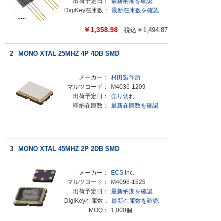
出荷予定日：
最新納期を確認
DigiKey在庫数：
最新在庫数を確認
￥
1,358.98
税込￥
1,494.87
2
MONO XTAL 25MHZ 4P 4DB SMD
メーカー：
村田製作所
マルツコード：
M4036-1209
出荷予定日：
売り切れ
即納在庫数：
最新在庫数を確認
3
MONO XTAL 45MHZ 2P 2DB SMD
メーカー：
ECS Inc.
マルツコード：
M4096-1525
出荷予定日：
最新納期を確認
DigiKey在庫数：
最新在庫数を確認
MOQ：
1,000個