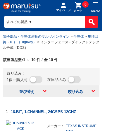
0
マイページ
MENU
カート
電子部品・半導体通販のマルツオンライン
>
半導体
>
集積回
路（IC）（DigiKey）
> インターフェース - ダイレクトデジタ
ル合成（DDS）
該当製品数:
1
～
10
件 / 全
10
件
絞り込み：
1個～購入可
在庫品のみ
並び替え
絞り込み
1
16-BIT, 1-CHANNEL, 24GSPS 12GHZ
メーカー：
TEXAS INSTRUME