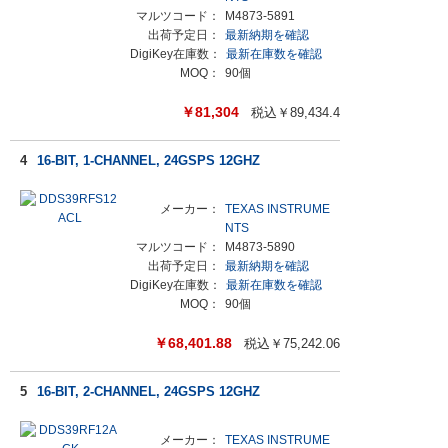
マルツコード：
M4873-5891
出荷予定日：
最新納期を確認
DigiKey在庫数：
最新在庫数を確認
MOQ：
90個
￥
81,304
税込￥
89,434.4
4
16-BIT, 1-CHANNEL, 24GSPS 12GHZ
メーカー：
TEXAS INSTRUME
NTS
マルツコード：
M4873-5890
出荷予定日：
最新納期を確認
DigiKey在庫数：
最新在庫数を確認
MOQ：
90個
￥
68,401.88
税込￥
75,242.06
5
16-BIT, 2-CHANNEL, 24GSPS 12GHZ
メーカー：
TEXAS INSTRUME