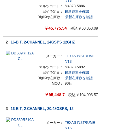
NTS
マルツコード：
M4873-5886
出荷予定日：
最新納期を確認
DigiKey在庫数：
最新在庫数を確認
￥
45,775.54
税込￥
50,353.09
2
16-BIT, 2-CHANNEL, 24GSPS 12GHZ
メーカー：
TEXAS INSTRUME
NTS
マルツコード：
M4873-5892
出荷予定日：
最新納期を確認
DigiKey在庫数：
最新在庫数を確認
MOQ：
90個
￥
95,448.7
税込￥
104,993.57
3
16-BIT, 2-CHANNEL, 20.48GSPS, 12
メーカー：
TEXAS INSTRUME
NTS