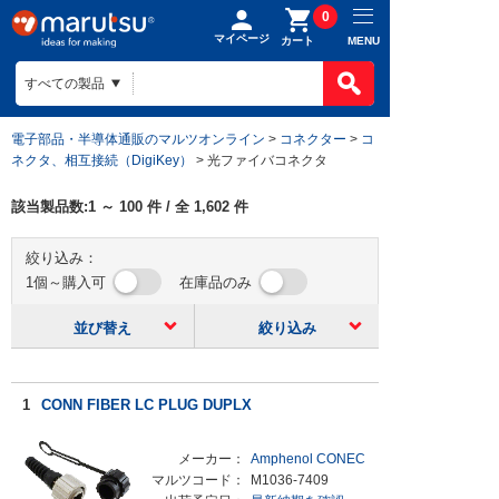
0
マイページ
MENU
カート
電子部品・半導体通販のマルツオンライン
>
コネクター
>
コ
ネクタ、相互接続（DigiKey）
> 光ファイバコネクタ
該当製品数:
1
～
100
件 / 全
1,602
件
絞り込み：
1個～購入可
在庫品のみ
並び替え
絞り込み
1
CONN FIBER LC PLUG DUPLX
メーカー：
Amphenol CONEC
マルツコード：
M1036-7409