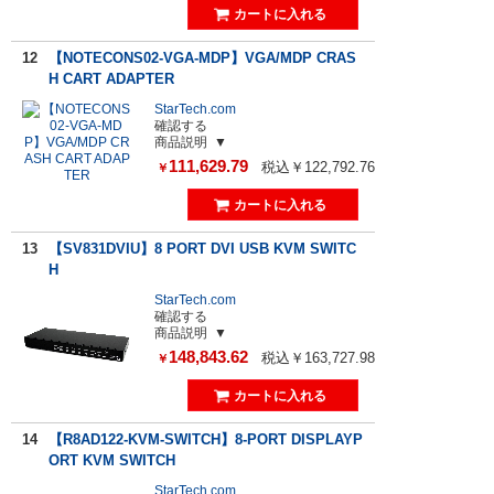
12
【NOTECONS02-VGA-MDP】VGA/MDP CRAS
H CART ADAPTER
StarTech.com
確認する
商品説明
111,629.79
税込￥122,792.76
￥
13
【SV831DVIU】8 PORT DVI USB KVM SWITC
H
StarTech.com
確認する
商品説明
148,843.62
税込￥163,727.98
￥
14
【R8AD122-KVM-SWITCH】8-PORT DISPLAYP
ORT KVM SWITCH
StarTech.com