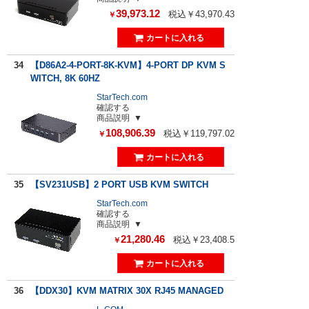
39,973.12
税込￥43,970.43
￥
34
【D86A2-4-PORT-8K-KVM】4-PORT DP KVM S
WITCH, 8K 60HZ
StarTech.com
確認する
商品説明
108,906.39
税込￥119,797.02
￥
35
【SV231USB】2 PORT USB KVM SWITCH
StarTech.com
確認する
商品説明
21,280.46
税込￥23,408.5
￥
36
【DDX30】KVM MATRIX 30X RJ45 MANAGED