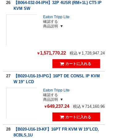
26
【B064-032-04-IPH】32P 4USR (RM+1L) CT5 IP
KVM SW
Eaton Tripp Lite
確認する
商品説明
1,571,770.22
税込￥1,728,947.24
￥
27
【B020-U16-19-IPG】16PT DE CONSL IP KVM
W 19" LCD
Eaton Tripp Lite
確認する
商品説明
649,237.24
税込￥714,160.96
￥
28
【B020-U16-19-KF】16PT FR KVM W 19"LCD,
8CBLS,1U