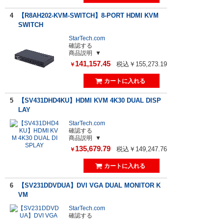
4
【R8AH202-KVM-SWITCH】8-PORT HDMI KVM
SWITCH
StarTech.com
確認する
商品説明
141,157.45
税込￥155,273.19
￥
5
【SV431DHD4KU】HDMI KVM 4K30 DUAL DISP
LAY
StarTech.com
確認する
商品説明
135,679.79
税込￥149,247.76
￥
6
【SV231DDVDUA】DVI VGA DUAL MONITOR K
VM
StarTech.com
確認する