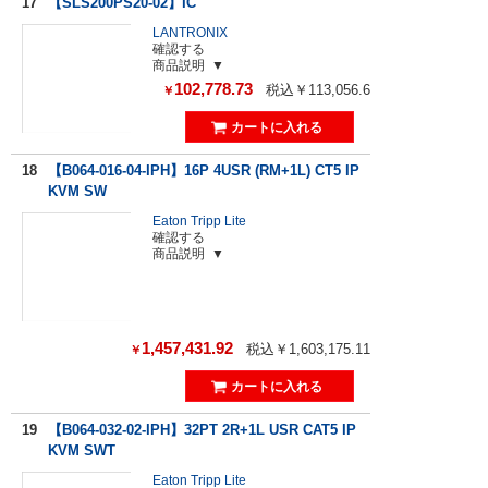
17
【SLS200PS20-02】IC
LANTRONIX
確認する
商品説明
102,778.73
税込￥113,056.6
￥
18
【B064-016-04-IPH】16P 4USR (RM+1L) CT5 IP
KVM SW
Eaton Tripp Lite
確認する
商品説明
1,457,431.92
税込￥1,603,175.11
￥
19
【B064-032-02-IPH】32PT 2R+1L USR CAT5 IP
KVM SWT
Eaton Tripp Lite