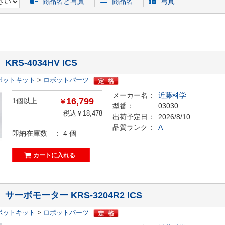
商品名と写真
商品名
写真
】KRS-4034HV ICS
ボットキット
>
ロボットパーツ
メーカー名：
近藤科学
16,799
1個以上
￥
型番：
03030
税込￥18,478
出荷予定日：
2026/8/10
品質ランク：
A
即納在庫数 ：
4
個
】サーボモーター KRS-3204R2 ICS
ボットキット
>
ロボットパーツ