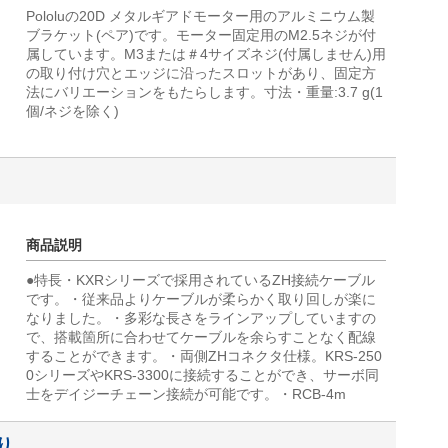
Pololuの20D メタルギアドモーター用のアルミニウム製
ブラケット(ペア)です。モーター固定用のM2.5ネジが付
属しています。M3または＃4サイズネジ(付属しません)用
の取り付け穴とエッジに沿ったスロットがあり、固定方
法にバリエーションをもたらします。寸法・重量:3.7 g(1
個/ネジを除く)
商品説明
●特長・KXRシリーズで採用されているZH接続ケーブル
です。・従来品よりケーブルが柔らかく取り回しが楽に
なりました。・多彩な長さをラインアップしていますの
で、搭載箇所に合わせてケーブルを余らすことなく配線
することができます。・両側ZHコネクタ仕様。KRS-250
0シリーズやKRS-3300に接続することができ、サーボ同
士をデイジーチェーン接続が可能です。・RCB-4m
り