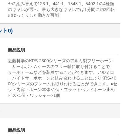
ヤの組み替えで126:1、441:1、1543:1、5402:1の4種類
のギヤ比が選べ、最も大きなギヤ比では1分間に約2回転
のゆっくりした動きが可能
ット0)
商品説明
近藤科学のKRS-2500シリーズのアルミ製フリーホーン
サーボボトムケースのフリー軸に取り付けることで、
サーボアームなどを装着することができます。アルミロ
ーハイトサーボホーンと組み合わせることによりKRS-40
00シリーズのフレームも取り付けることができます。●セ
ット内容・ホーン本体×1個・フラットヘッドホーン止め
ビス×1個・ワッシャー×1個
)
商品説明