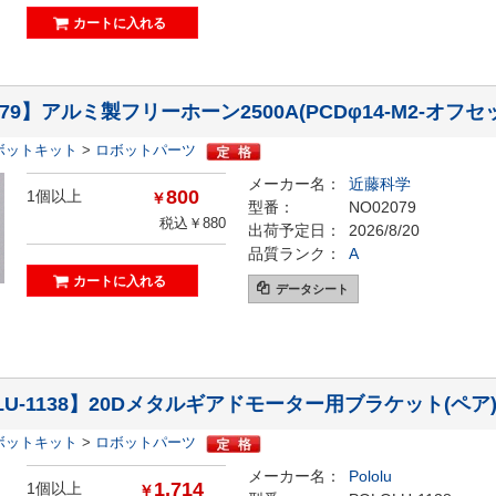
079】アルミ製フリーホーン2500A(PCDφ14-M2-オフセ
ボットキット
>
ロボットパーツ
メーカー名：
近藤科学
800
1個以上
￥
型番：
NO02079
税込￥880
出荷予定日：
2026/8/20
品質ランク：
A
データシート
LU-1138】20Dメタルギアドモーター用ブラケット(ペア
ボットキット
>
ロボットパーツ
メーカー名：
Pololu
1,714
1個以上
￥