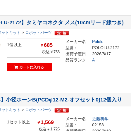
OLU-2172】タミヤコネクタ メス(10cmリード線つき)
ボットキット
>
ロボットパーツ
メーカー名：
Pololu
685
1個以上
￥
型番：
POLOLU-2172
税込￥753
出荷予定日：
2026/8/17
品質ランク：
A
58】小径ホーンB(PCDφ12-M2-オフセット0)12個入り
ボットキット
>
ロボットパーツ
メーカー名：
近藤科学
1,569
1セット以上
￥
型番：
02158
税込￥1,725