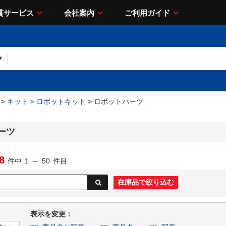
貫サービス
会社案内
ご利用ガイド
>
キット
>
ロボットキット
> ロボットパーツ
ーツ
8
件中
1
～
50
件目
表示を変更：