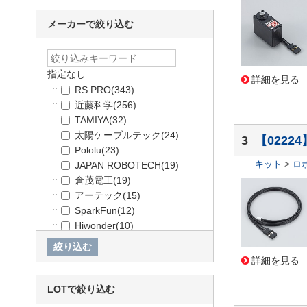
メーカーで絞り込む
指定なし
詳細を見る
RS PRO
(343)
近藤科学
(256)
TAMIYA
(32)
太陽ケーブルテック
(24)
3
【0222
Pololu
(23)
キット
>
ロ
JAPAN ROBOTECH
(19)
倉茂電工
(19)
アーテック
(15)
SparkFun
(12)
Hiwonder
(10)
スタジオミュウ
(5)
-
(3)
詳細を見る
FEETECH
(3)
WAVESHARE
(3)
LOTで絞り込む
SeeedStudio
(2)