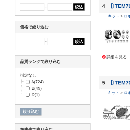
協和ハーモネット
(2)
4
【ITEM
-
Adafruit
(1)
キット
>
ロ
DFRobot
(1)
EK JAPAN
(1)
価格で絞り込む
TE Connectivity(Tyco Electro
nics)
(1)
-
イスペット
(1)
スイッチエデュケーション
(1)
共立電子
(1)
詳細を見る
品質ランクで絞り込む
指定なし
A
(724)
5
【ITEM
B
(49)
キット
>
ロ
D
(1)
在庫先で絞り込む