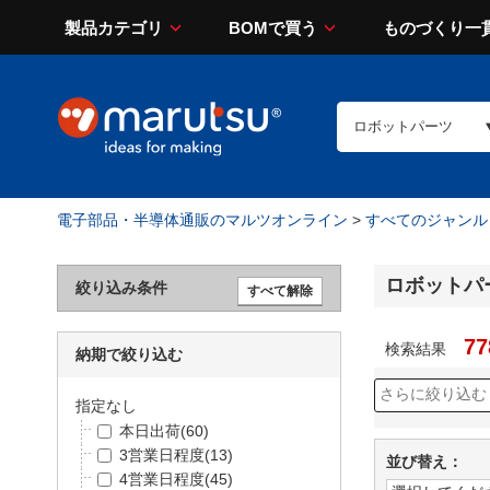
製品カテゴリ
BOMで買う
ものづくり一
電子部品・半導体通販のマルツオンライン
>
すべてのジャンル
ロボットパ
絞り込み条件
77
検索結果
納期で絞り込む
指定なし
本日出荷
(60)
3営業日程度
(13)
並び替え：
4営業日程度
(45)