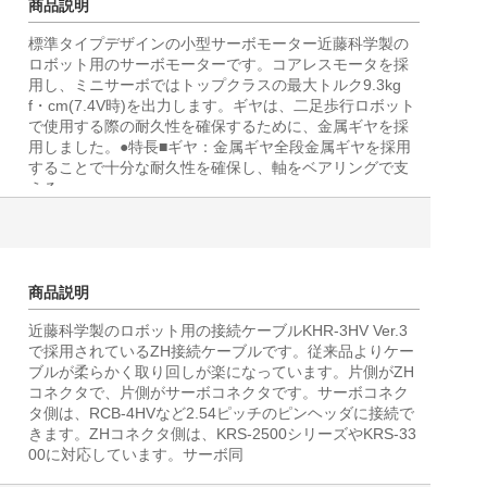
商品説明
標準タイプデザインの小型サーボモーター近藤科学製の
ロボット用のサーボモーターです。コアレスモータを採
用し、ミニサーボではトップクラスの最大トルク9.3kg
f・cm(7.4V時)を出力します。ギヤは、二足歩行ロボット
で使用する際の耐久性を確保するために、金属ギヤを採
用しました。●特長■ギヤ：金属ギヤ全段金属ギヤを採用
することで十分な耐久性を確保し、軸をベアリングで支
える
商品説明
近藤科学製のロボット用の接続ケーブルKHR-3HV Ver.3
で採用されているZH接続ケーブルです。従来品よりケー
ブルが柔らかく取り回しが楽になっています。片側がZH
コネクタで、片側がサーボコネクタです。サーボコネク
タ側は、RCB-4HVなど2.54ピッチのピンヘッダに接続で
きます。ZHコネクタ側は、KRS-2500シリーズやKRS-33
00に対応しています。サーボ同