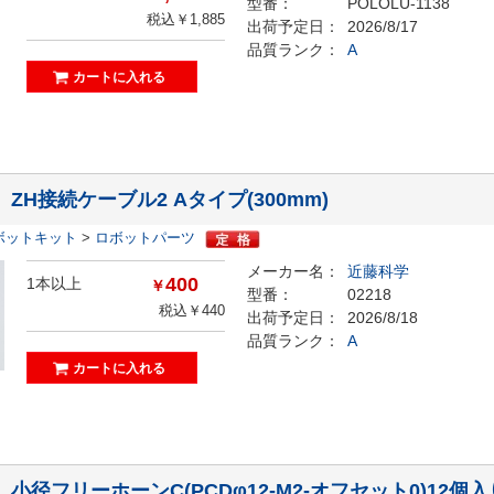
型番：
POLOLU-1138
税込￥1,885
出荷予定日：
2026/8/17
品質ランク：
A
8】ZH接続ケーブル2 Aタイプ(300mm)
ボットキット
>
ロボットパーツ
メーカー名：
近藤科学
400
1本以上
￥
型番：
02218
税込￥440
出荷予定日：
2026/8/18
品質ランク：
A
0】小径フリーホーンC(PCDφ12-M2-オフセット0)12個入