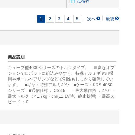
定格表
..
1
2
3
4
5
商品説明
キューブ型4000シリーズのトルクタイプ。 豊富なオプ
ションでロボットに組込みやすく、特殊アルミギヤの採
用やボールベアリングなどで剛性もしっかり確保してい
ます。 ■ギヤ：特殊アルミギヤ ■ケース：KRS-4030
シリーズ ■通信仕様：ICS3.5 ・最大動作角 ：270° ・
最大トルク ：41.7kg・cm(11.1V時、静止状態) ・最高ス
ピード ：0