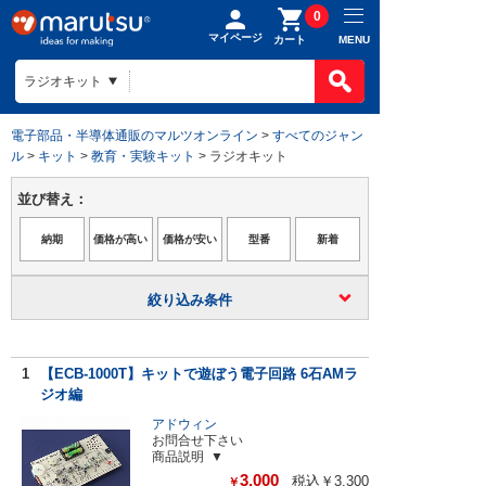
0
マイページ
MENU
カート
電子部品・半導体通販のマルツオンライン
>
すべてのジャン
ル
>
キット
>
教育・実験キット
> ラジオキット
並び替え：
絞り込み条件
1
【ECB-1000T】キットで遊ぼう電子回路 6石AMラ
ジオ編
アドウィン
お問合せ下さい
商品説明
3,000
税込￥3,300
￥