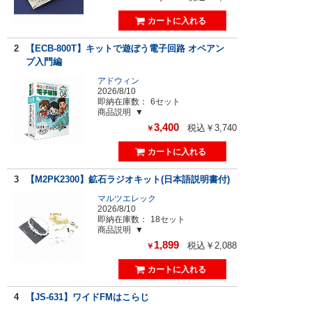
2
【ECB-800T】キットで遊ぼう電子回路 オペアン
プ入門編
アドウィン
2026/8/10
即納在庫数：
6セット
商品説明
3,400
税込￥3,740
￥
3
【M2PK2300】鉱石ラジオキット(日本語説明書付)
マルツエレック
2026/8/10
即納在庫数：
18セット
商品説明
1,899
税込￥2,088
￥
4
【JS-631】ワイドFMはこらじ