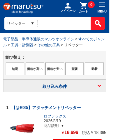
0
マイページ
MENU
カート
電子部品・半導体通販のマルツオンライン
>
すべてのジャン
ル
>
工具・計測器
>
その他の工具
> リベッター
並び替え：
絞り込み条件
1
【@R03i】アタッチメントリベッター
ロブテックス
2026/8/19
商品説明
16,696
税込￥18,365
￥