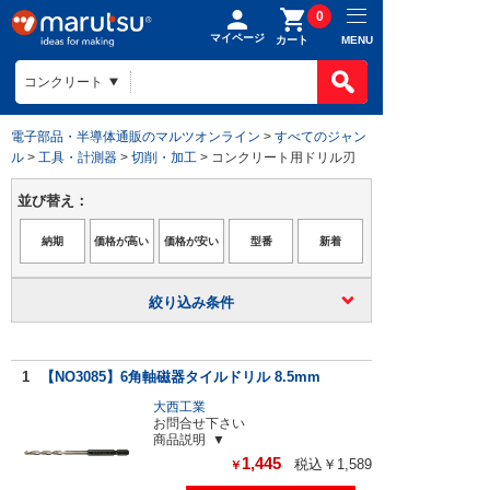
0
マイページ
MENU
カート
電子部品・半導体通販のマルツオンライン
>
すべてのジャン
ル
>
工具・計測器
>
切削・加工
> コンクリート用ドリル刃
並び替え：
絞り込み条件
1
【NO3085】6角軸磁器タイルドリル 8.5mm
大西工業
お問合せ下さい
商品説明
1,445
税込￥1,589
￥