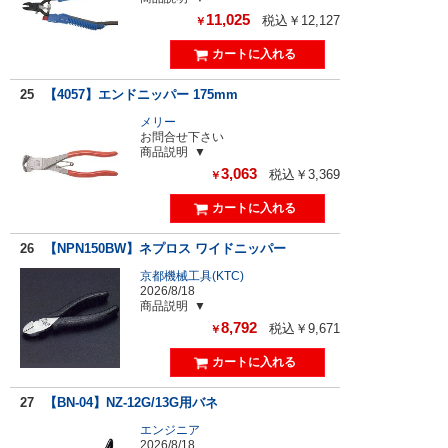
11,025
税込￥12,127
￥
25
【4057】エンドニッパー 175mm
メリー
お問合せ下さい
商品説明
3,063
税込￥3,369
￥
26
【NPN150BW】ネプロス ワイドニッパー
京都機械工具(KTC)
2026/8/18
商品説明
8,792
税込￥9,671
￥
27
【BN-04】NZ-12G/13G用バネ
エンジニア
2026/8/18