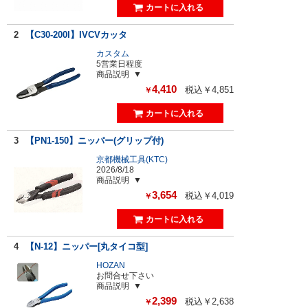
2
【C30-200I】IVCVカッタ
カスタム
5営業日程度
商品説明
4,410
税込￥4,851
￥
3
【PN1-150】ニッパー(グリップ付)
京都機械工具(KTC)
2026/8/18
商品説明
3,654
税込￥4,019
￥
4
【N-12】ニッパー[丸タイコ型]
HOZAN
お問合せ下さい
商品説明
2,399
税込￥2,638
￥