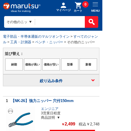
0
マイページ
MENU
カート
電子部品・半導体通販のマルツオンライン
>
すべてのジャン
ル
>
工具・計測器
>
ペンチ・ニッパー
> その他のニッパー
並び替え：
絞り込み条件
1
【NK-26】強力ニッパー 穴付150mm
エンジニア
3営業日程度
商品説明
2,499
税込￥2,748
￥