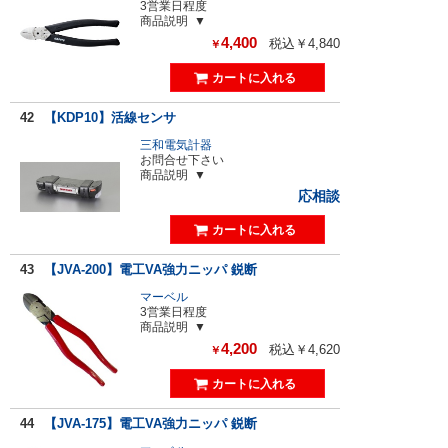
3営業日程度
商品説明
4,400
税込￥4,840
￥
42
【KDP10】活線センサ
三和電気計器
お問合せ下さい
商品説明
応相談
43
【JVA-200】電工VA強力ニッパ 鋭断
マーベル
3営業日程度
商品説明
4,200
税込￥4,620
￥
44
【JVA-175】電工VA強力ニッパ 鋭断