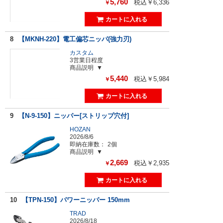
5,760
税込￥6,336
￥
8
【MKNH-220】電工偏芯ニッパ(強力刃)
カスタム
3営業日程度
商品説明
5,440
税込￥5,984
￥
9
【N-9-150】ニッパー[ストリップ穴付]
HOZAN
2026/8/6
即納在庫数：
2個
商品説明
2,669
税込￥2,935
￥
10
【TPN-150】パワーニッパー 150mm
TRAD
2026/8/18