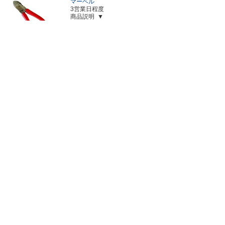
マーベル
3営業日程度
商品説明
3,869
税込￥4,255
￥
45
【C30-190HF】強力ニッパ(薄刃/フラット)
カスタム
4営業日程度
商品説明
5,600
税込￥6,160
￥
46
【C30-175H】偏芯強力ニッパ175mm
カスタム
3営業日程度
商品説明
3,333
税込￥3,666
￥
47
【C30-190HR】強力ニッパ(薄刃/ラウンド)