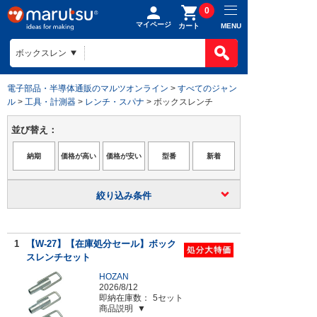
0
マイページ
MENU
カート
電子部品・半導体通販のマルツオンライン
>
すべてのジャン
ル
>
工具・計測器
>
レンチ・スパナ
> ボックスレンチ
並び替え：
絞り込み条件
1
【W-27】【在庫処分セール】ボック
スレンチセット
HOZAN
2026/8/12
即納在庫数：
5セット
商品説明