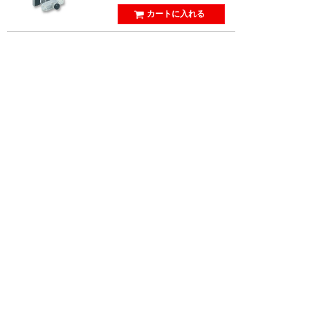
24
【Y92A-49N】防水カバー
OMRON
7営業日程度
商品説明
18,597
税込￥20,456
￥
ご利用ガイド
はじめてのお客様へ
法人/官公庁の皆様へ