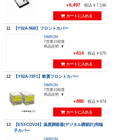
6,497
税込￥7,146
￥
11
【Y92A-96B】フロントカバー
OMRON
7営業日程度
商品説明
614
税込￥675
￥
12
【Y92A-72F1】軟質フロントカバー
OMRON
7営業日程度
商品説明
886
税込￥974
￥
13
【E53-COV24】温度調節器(デジタル調節計)用端
子カバー
OMRON