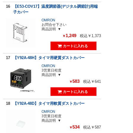
16
【E53-COV17】温度調節器(デジタル調節計)用端
子カバー
OMRON
お問合せ下さい
商品説明
1,249
税込￥1,373
￥
17
【Y92A-48H】タイマ用硬質ダストカバー
OMRON
3営業日程度
商品説明
583
税込￥641
￥
18
【Y92A-48D】タイマ用軟質ダストカバー
OMRON
3営業日程度
商品説明
534
税込￥587
￥