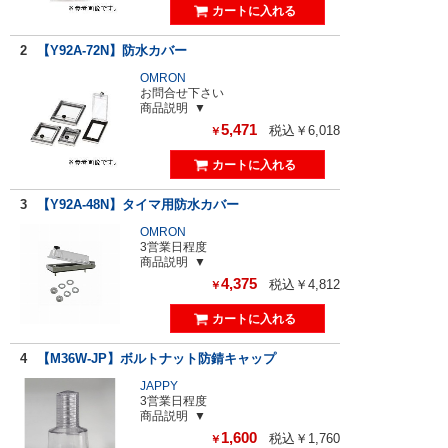
2
【Y92A-72N】防水カバー
OMRON
お問合せ下さい
商品説明
5,471
税込￥6,018
￥
3
【Y92A-48N】タイマ用防水カバー
OMRON
3営業日程度
商品説明
4,375
税込￥4,812
￥
4
【M36W-JP】ボルトナット防錆キャップ
JAPPY
3営業日程度
商品説明
1,600
税込￥1,760
￥