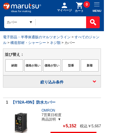
0
マイページ
MENU
カート
電子部品・半導体通販のマルツオンライン
>
すべてのジャン
ル
>
構造部材・シャーシー
>
ネジ類
> カバー
並び替え：
絞り込み条件
1
【Y92A-49N】防水カバー
OMRON
7営業日程度
商品説明
5,152
税込￥5,667
￥