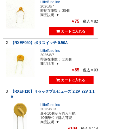
Littelfuse Inc
2026/8/7
即納在庫数：
35個
商品説明
75
税込￥82
￥
2
【RXEF050】ポリスイッチ 0.50A
Littelfuse Inc
2026/8/7
即納在庫数：
118個
商品説明
85
税込￥93
￥
3
【RXEF110】リセッタブルヒューズ 2.2A 72V 1.1
A
Littelfuse Inc
2026/8/13
最小10個から購入可能
10個単位で購入可能
商品説明
104
税込￥114
￥