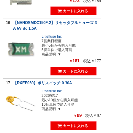
172
税込￥189
￥
16
【NANOSMDC150F-2】リセッタブルヒューズ 3
A 6V dc 1.5A
Littelfuse Inc
7営業日程度
最小5個から購入可能
5個単位で購入可能
商品説明
161
税込￥177
￥
17
【RXEF030】ポリスイッチ 0.30A
Littelfuse Inc
2026/8/17
最小10個から購入可能
10個単位で購入可能
商品説明
89
税込￥97
￥