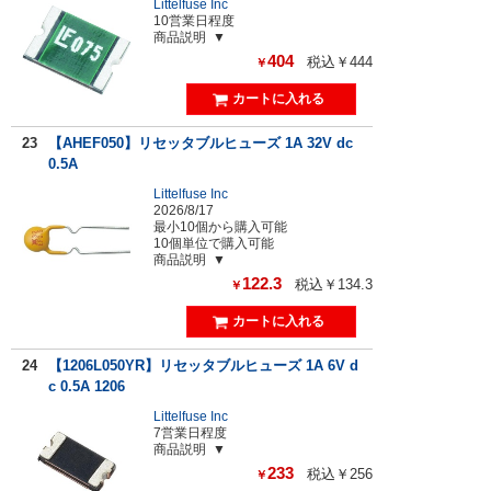
Littelfuse Inc
10営業日程度
商品説明
404
税込￥444
￥
23
【AHEF050】リセッタブルヒューズ 1A 32V dc
0.5A
Littelfuse Inc
2026/8/17
最小10個から購入可能
10個単位で購入可能
商品説明
122.3
税込￥134.3
￥
24
【1206L050YR】リセッタブルヒューズ 1A 6V d
c 0.5A 1206
Littelfuse Inc
7営業日程度
商品説明
233
税込￥256
￥