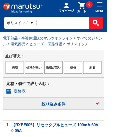
0
マイページ
MENU
カート
電子部品・半導体通販のマルツオンライン
>
すべてのジャン
ル
>
電気部品
>
ヒューズ・回路保護
> ポリスイッチ
並び替え：
定格・特性で絞り込む：
定格表
絞り込み条件
1
【RXEF005】リセッタブルヒューズ 100mA 60V
0.05A