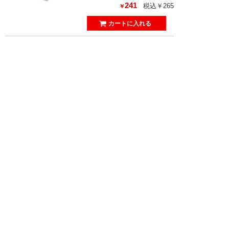
241
税込￥265
￥
44
【RXEF065】リセッタブルヒューズ 1.3A 72V 0.
65A
Littelfuse Inc
2026/8/17
最小10個から購入可能
10個単位で購入可能
商品説明
94.2
税込￥103.2
￥
45
【MF-R050】リセッタブルヒューズ 1A 60V 0.5
A
Bourns Inc.
2026/8/17
最小10個から購入可能
10個単位で購入可能
商品説明
83.5
税込￥91.5
￥