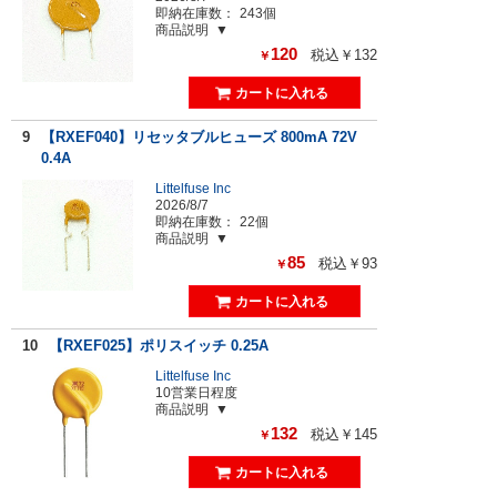
即納在庫数：
243個
商品説明
120
税込￥132
￥
9
【RXEF040】リセッタブルヒューズ 800mA 72V
0.4A
Littelfuse Inc
2026/8/7
即納在庫数：
22個
商品説明
85
税込￥93
￥
10
【RXEF025】ポリスイッチ 0.25A
Littelfuse Inc
10営業日程度
商品説明
132
税込￥145
￥