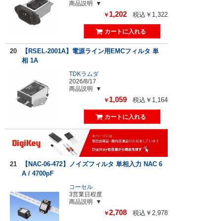
商品説明
1,202
税込￥1,322
￥
20
【RSEL-2001A】電源ライン用EMCフィルタ 単
相 1A
TDKラムダ
2026/8/17
商品説明
1,059
税込￥1,164
￥
21
【NAC-06-472】ノイズフィルタ 単相入力 NAC 6
A / 4700pF
コーセル
3営業日程度
商品説明
2,708
税込￥2,978
￥