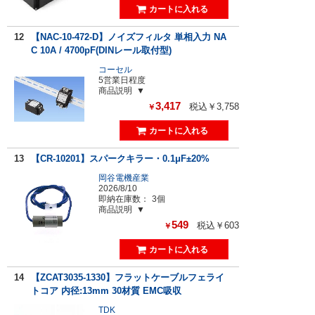
12
【NAC-10-472-D】ノイズフィルタ 単相入力 NA
C 10A / 4700pF(DINレール取付型)
コーセル
5営業日程度
商品説明
3,417
税込￥3,758
￥
13
【CR-10201】スパークキラー・0.1μF±20%
岡谷電機産業
2026/8/10
即納在庫数：
3個
商品説明
549
税込￥603
￥
14
【ZCAT3035-1330】フラットケーブルフェライ
トコア 内径:13mm 30材質 EMC吸収
TDK