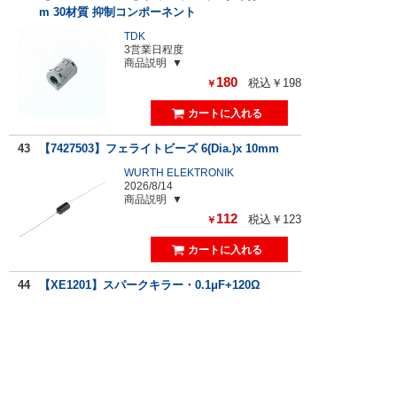
m 30材質 抑制コンポーネント
TDK
3営業日程度
商品説明
180
税込￥198
￥
43
【7427503】フェライトビーズ 6(Dia.)x 10mm
WURTH ELEKTRONIK
2026/8/14
商品説明
112
税込￥123
￥
44
【XE1201】スパークキラー・0.1μF+120Ω
岡谷電機産業
2026/8/10
即納在庫数：
110個
商品説明
269
税込￥295
￥