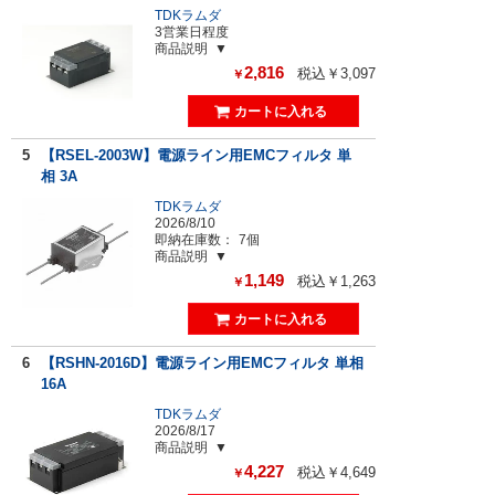
TDKラムダ
3営業日程度
商品説明
2,816
税込￥3,097
￥
5
【RSEL-2003W】電源ライン用EMCフィルタ 単
相 3A
TDKラムダ
2026/8/10
即納在庫数：
7個
商品説明
1,149
税込￥1,263
￥
6
【RSHN-2016D】電源ライン用EMCフィルタ 単相
16A
TDKラムダ
2026/8/17
商品説明
4,227
税込￥4,649
￥