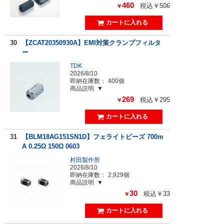
460
税込￥506
￥
30
【ZCAT20350930A】EMI対策クランプフィルタ
ー
TDK
2026/8/10
即納在庫数：
400個
商品説明
269
税込￥295
￥
31
【BLM18AG151SN1D】フェライトビーズ 700m
A 0.25Ω 150Ω 0603
村田製作所
2026/8/10
即納在庫数：
2,929個
商品説明
30
税込￥33
￥