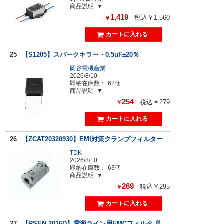
商品説明
1,419
税込￥1,560
￥
25
【S1205】スパークキラー・0.5uF±20％
岡谷電機産業
2026/8/10
即納在庫数：
62個
商品説明
254
税込￥279
￥
26
【ZCAT20320930】EMI対策クランプフィルター
TDK
2026/8/10
即納在庫数：
63個
商品説明
269
税込￥295
￥
27
【RSEN-2016D】電源ライン用EMCフィルタ 単