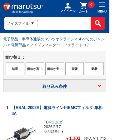
0
マイページ
MENU
カート
電子部品・半導体通販のマルツオンライン
>
すべてのジャン
ル
>
電気部品
> ノイズフィルター・フェライトコア
並び替え：
絞り込み条件
1
【RSAL-2003A】電源ライン用EMCフィルタ 単相
3A
TDKラムダ
2026/8/17
商品説明
1,103
税込￥1,213
￥