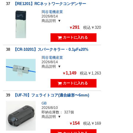
37
【RE1201】RCネットワークコンデンサー
岡谷電機産業
2026/8/14
商品説明
291
税込￥320
￥
38
【CR-10201】スパークキラー・0.1μF±20%
岡谷電機産業
2026/8/14
商品説明
1,149
税込￥1,263
￥
39
【UF-70】フェライトコア(適合線形〜6mm)
GB
2026/8/10
即納在庫数：
327個
商品説明
154
税込￥169
￥