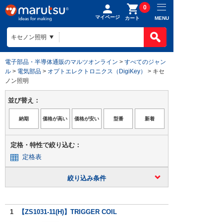
0
マイページ
MENU
カート
電子部品・半導体通販のマルツオンライン
>
すべてのジャン
ル
>
電気部品
>
オプトエレクトロニクス（DigiKey）
> キセ
ノン照明
並び替え：
定格・特性で絞り込む：
定格表
絞り込み条件
1
【ZS1031-11(H)】TRIGGER COIL