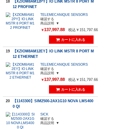
18
【XZIOM8AM12PY】IO LINK MSTR 8 PORT M
12 PROFINET
TELEMECANIQUE SENSORS
確認する
商品説明
137,997.88
税込￥151,797.66
￥
19
【XZIOM8AM12EY】IO LINK MSTR 8 PORT M
12 ETHERNET
TELEMECANIQUE SENSORS
確認する
商品説明
137,997.88
税込￥151,797.66
￥
20
【1143300】SIM2500-2AX1G10 NOVA LMS400
0 QI
SICK
確認する
商品説明