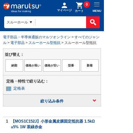
0
マイページ
MENU
カート
電子部品・半導体通販のマルツオンライン
>
すべてのジャン
ル
>
電子部品
>
スルーホール型抵抗
> スルーホール型抵抗
並び替え：
定格・特性で絞り込む：
定格表
絞り込み条件
1
【MOS1C152J】小形金属皮膜固定抵抗器 1.5kΩ
±5% 1W 茶緑赤金