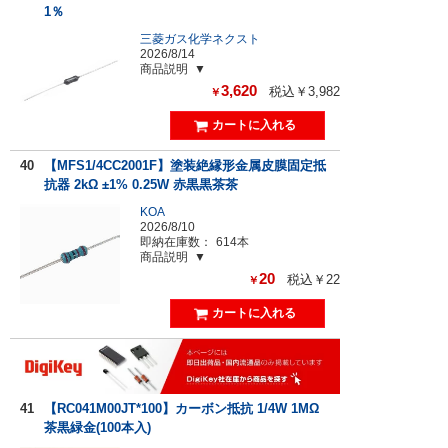
1％
三菱ガス化学ネクスト
2026/8/14
商品説明
3,620
税込￥3,982
￥
40
【MFS1/4CC2001F】塗装絶縁形金属皮膜固定抵
抗器 2kΩ ±1% 0.25W 赤黒黒茶茶
KOA
2026/8/10
即納在庫数：
614本
商品説明
20
税込￥22
￥
41
【RC041M00JT*100】カーボン抵抗 1/4W 1MΩ
茶黒緑金(100本入)