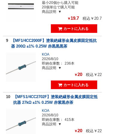
最小20個から購入可能
20個単位で購入可能
商品説明
19.7
税込￥20.7
￥
9
【MF1/4CC2000F】塗装絶縁形金属皮膜固定抵抗
器 200Ω ±1% 0.25W 赤黒黒黒茶
KOA
2026/8/10
即納在庫数：
236本
商品説明
20
税込￥22
￥
10
【MFS1/4CC2702F】塗装絶縁形金属皮膜固定抵
抗器 27kΩ ±1% 0.25W 赤紫黒赤茶
KOA
2026/8/10
即納在庫数：
415本
商品説明
20
税込￥22
￥