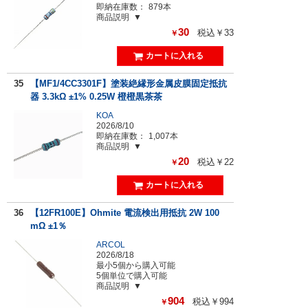
即納在庫数：
879本
商品説明
30
税込￥33
￥
35
【MF1/4CC3301F】塗装絶縁形金属皮膜固定抵抗
器 3.3kΩ ±1% 0.25W 橙橙黒茶茶
KOA
2026/8/10
即納在庫数：
1,007本
商品説明
20
税込￥22
￥
36
【12FR100E】Ohmite 電流検出用抵抗 2W 100
mΩ ±1％
ARCOL
2026/8/18
最小5個から購入可能
5個単位で購入可能
商品説明
904
税込￥994
￥