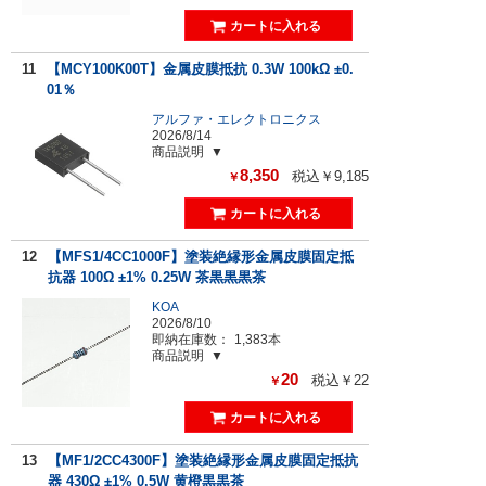
11
【MCY100K00T】金属皮膜抵抗 0.3W 100kΩ ±0.
01％
アルファ・エレクトロニクス
2026/8/14
商品説明
8,350
税込￥9,185
￥
12
【MFS1/4CC1000F】塗装絶縁形金属皮膜固定抵
抗器 100Ω ±1% 0.25W 茶黒黒黒茶
KOA
2026/8/10
即納在庫数：
1,383本
商品説明
20
税込￥22
￥
13
【MF1/2CC4300F】塗装絶縁形金属皮膜固定抵抗
器 430Ω ±1% 0.5W 黄橙黒黒茶