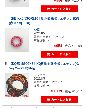
954
税込￥1,049
￥
4
【HB-KX0.5SQRL10】照射架橋ポリエチレン電線
(赤 0.5sq 10m)
KHD
2026/8/7
即納在庫数：
18パック
商品説明
954
税込￥1,049
￥
5
【KQE0.5SQ2X6】KQE電線(架橋ポリエチレン)0.
5sq 2m(±2％)×6色
フジクラ
2026/8/7
即納在庫数：
2パック
商品説明
1,139
税込￥1,252
￥