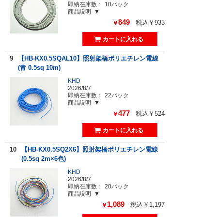
即納在庫数：
10パック
商品説明
849
税込￥933
￥
9
【HB-KX0.5SQAL10】照射架橋ポリエチレン電線
(青 0.5sq 10m)
KHD
2026/8/7
即納在庫数：
22パック
商品説明
477
税込￥524
￥
10
【HB-KX0.5SQ2X6】照射架橋ポリエチレン電線
(0.5sq 2m×6色)
KHD
2026/8/7
即納在庫数：
20パック
商品説明
1,089
税込￥1,197
￥