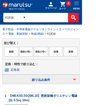
0
マイページ
MENU
カート
電子部品・半導体通販のマルツオンライン
>
すべてのジャン
ル
>
電線・配線部材
>
単線(撚線)
> KQE線
並び替え：
定格・特性で絞り込む：
定格表
絞り込み条件
1
【HB-KX0.5SQWL10】照射架橋ポリエチレン電線
(白 0.5sq 10m)