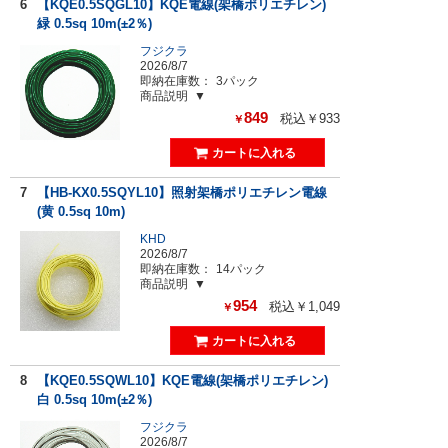
6
【KQE0.5SQGL10】KQE電線(架橋ポリエチレン)
緑 0.5sq 10m(±2％)
フジクラ
2026/8/7
即納在庫数：
3パック
商品説明
849
税込￥933
￥
7
【HB-KX0.5SQYL10】照射架橋ポリエチレン電線
(黄 0.5sq 10m)
KHD
2026/8/7
即納在庫数：
14パック
商品説明
954
税込￥1,049
￥
8
【KQE0.5SQWL10】KQE電線(架橋ポリエチレン)
白 0.5sq 10m(±2％)
フジクラ
2026/8/7