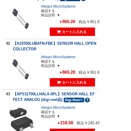
Allegro MicroSystems
確認する
商品説明
865.28
税込￥951.8
￥
42
【A19350LUBATN-FBE】SENSOR HALL OPEN
COLLECTOR
Allegro MicroSystems
確認する
商品説明
865.28
税込￥951.8
￥
43
【APS11700LLHALX-0PL】SENSOR HALL EF
FECT ANALOG [digi-reel品]
Allegro MicroSystems
確認する
商品説明
218.58
税込￥240.43
￥