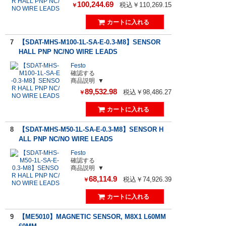
100,244.69
税込￥110,269.15
￥
7
【SDAT-MHS-M100-1L-SA-E-0.3-M8】SENSOR
HALL PNP NC/NO WIRE LEADS
Festo
確認する
商品説明
89,532.98
税込￥98,486.27
￥
8
【SDAT-MHS-M50-1L-SA-E-0.3-M8】SENSOR H
ALL PNP NC/NO WIRE LEADS
Festo
確認する
商品説明
68,114.9
税込￥74,926.39
￥
9
【ME5010】MAGNETIC SENSOR, M8X1 L60MM