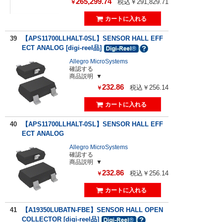
265,299.74
税込￥291,829.71
￥
39
【APS11700LLHALT-0SL】SENSOR HALL EFF
ECT ANALOG [digi-reel品]
Allegro MicroSystems
確認する
商品説明
232.86
税込￥256.14
￥
40
【APS11700LLHALT-0SL】SENSOR HALL EFF
ECT ANALOG
Allegro MicroSystems
確認する
商品説明
232.86
税込￥256.14
￥
41
【A19350LUBATN-FBE】SENSOR HALL OPEN
COLLECTOR [digi-reel品]