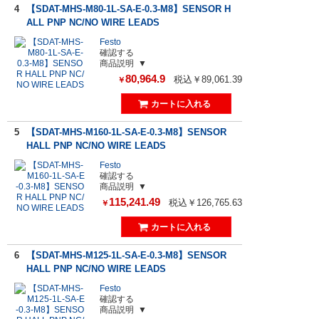
4
【SDAT-MHS-M80-1L-SA-E-0.3-M8】SENSOR H
ALL PNP NC/NO WIRE LEADS
Festo
確認する
商品説明
80,964.9
税込￥89,061.39
￥
5
【SDAT-MHS-M160-1L-SA-E-0.3-M8】SENSOR
HALL PNP NC/NO WIRE LEADS
Festo
確認する
商品説明
115,241.49
税込￥126,765.63
￥
6
【SDAT-MHS-M125-1L-SA-E-0.3-M8】SENSOR
HALL PNP NC/NO WIRE LEADS
Festo
確認する
商品説明