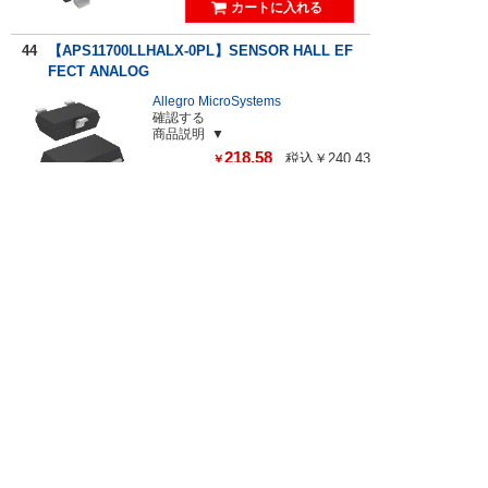
44
【APS11700LLHALX-0PL】SENSOR HALL EF
FECT ANALOG
Allegro MicroSystems
確認する
商品説明
218.58
税込￥240.43
￥
45
【ATS19580LSNBTN-RSNHPO-A】LARGE AIR
GAP, GMR TRANSMISSION
Allegro MicroSystems
確認する
最小4,800個から購入可能
商品説明
1,292.81
税込￥1,422.09
￥
46
【MC88CH1O1CRA2】SENSOR REED SWITCH
NO/NC CABLE