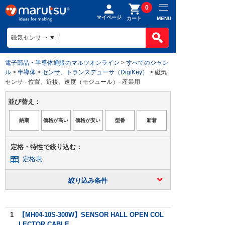
0
マイページ
MENU
カート
電子部品・半導体通販のマルツオンライン
>
すべてのジャン
ル
>
半導体
>
センサ、トランスデューサ（DigiKey）
> 磁気
センサ - 位置、近接、速度（モジュール）- 産業用
並び替え：
定格・特性で絞り込む：
定格表
絞り込み条件
1
【MH04-10S-300W】SENSOR HALL OPEN COL
LECTOR CABLE