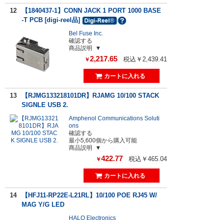
12
【1840437-1】CONN JACK 1 PORT 1000 BASE
-T PCB [digi-reel品]
Bel Fuse Inc.
確認する
商品説明
2,217.65
税込￥2,439.41
￥
13
【RJMG133218101DR】RJAMG 10/100 STACK
SIGNLE USB 2.
Amphenol Communications Soluti
ons
確認する
最小5,600個から購入可能
商品説明
422.77
税込￥465.04
￥
14
【HFJ11-RP22E-L21RL】10/100 POE RJ45 W/
MAG Y/G LED
HALO Electronics