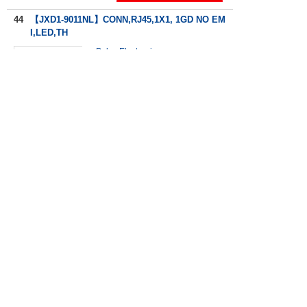
44
【JXD1-9011NL】CONN,RJ45,1X1, 1GD NO EM
I,LED,TH
Pulse Electronics
確認する
最小300個から購入可能
商品説明
1,122.48
税込￥1,234.72
￥
45
【JXD1-9010NL】CONN,RJ45,1X1, 1GD EMI,L
ED,THR,T
Pulse Electronics
確認する
最小300個から購入可能
商品説明
1,122.48
税込￥1,234.72
￥
46
【JXD1-9011NLT】CONN,RJ45,1X1, 1GD NO E
MI,LED,TH