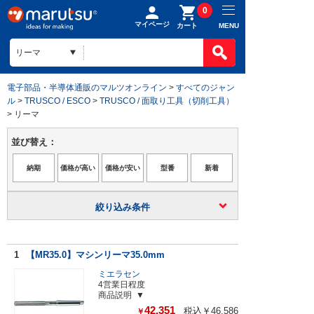
0
マイページ
MENU
カート
電子部品・半導体通販のマルツオンライン
>
すべてのジャン
ル
>
TRUSCO / ESCO
>
TRUSCO / 面取り工具（切削工具）
> リーマ
並び替え：
絞り込み条件
1
【MR35.0】マシンリーマ35.0mm
ミエラセン
4営業日程度
商品説明
42,351
税込￥46,586
￥