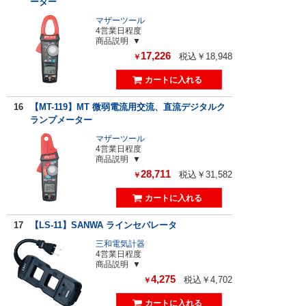
ーター
マザーツール
4営業日程度
商品説明
17,226
税込￥18,948
￥
16
【MT-119】MT 微弱電流用交流、直流デジタルク
ランプメーター
マザーツール
4営業日程度
商品説明
28,711
税込￥31,582
￥
17
【LS-11】SANWA ラインセパレータ
三和電気計器
4営業日程度
商品説明
4,275
税込￥4,702
￥