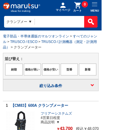
0
マイページ
MENU
カート
電子部品・半導体通販のマルツオンライン
>
すべてのジャン
ル
>
TRUSCO / ESCO
>
TRUSCO / 計測機器（測定・計測用
品）
> クランプメーター
並び替え：
絞り込み条件
1
【CM83】600A クランプメーター
フリアーシステムズ
4営業日程度
商品説明
43,700
税込￥48,070
￥