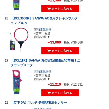
23,560
税込￥25,916
￥
26
【DCL3000R】SANWA AC専用フレキシブルク
ランプメ-タ
三和電気計器
4営業日程度
商品説明
33,060
税込￥36,366
￥
27
【DCL11R】SANWA 真の実効値対応AC専用ミニ
クランプメータ
三和電気計器
4営業日程度
商品説明
11,210
税込￥12,331
￥
28
【CTF-5A】マルチ 分割型電流センサー