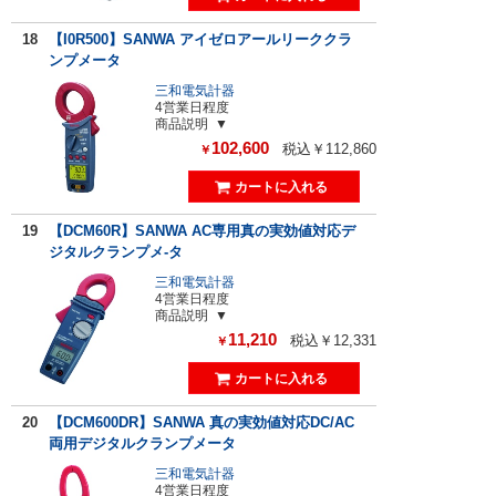
18
【I0R500】SANWA アイゼロアールリーククラ
ンプメータ
三和電気計器
4営業日程度
商品説明
102,600
税込￥112,860
￥
19
【DCM60R】SANWA AC専用真の実効値対応デ
ジタルクランプメ-タ
三和電気計器
4営業日程度
商品説明
11,210
税込￥12,331
￥
20
【DCM600DR】SANWA 真の実効値対応DC/AC
両用デジタルクランプメータ
三和電気計器
4営業日程度