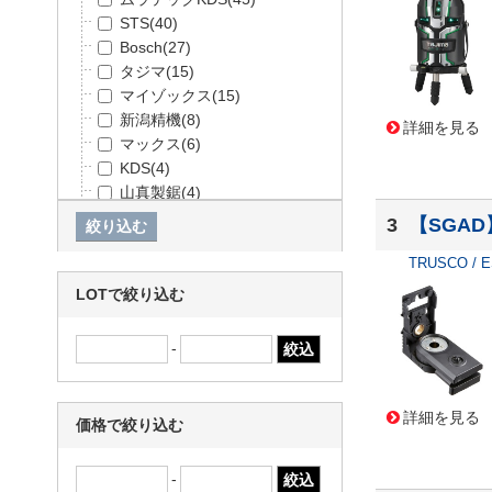
STS
(40)
Bosch
(27)
タジマ
(15)
マイゾックス
(15)
新潟精機
(8)
詳細を見る
マックス
(6)
KDS
(4)
山真製鋸
(4)
Panasonic
(2)
3
【SGA
パナソニックエコソリューシ
ョンズ
(2)
TRUSCO / 
たくみ
(1)
LOTで絞り込む
山本光学
(1)
-
詳細を見る
価格で絞り込む
-