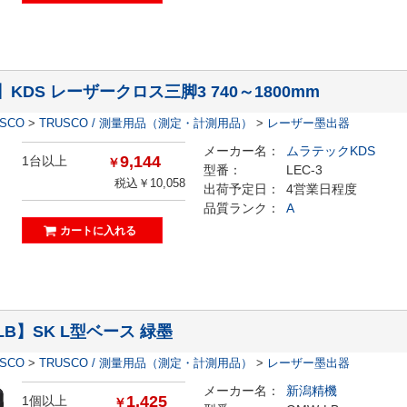
3】KDS レーザークロス三脚3 740～1800mm
ESCO
>
TRUSCO / 測量用品（測定・計測用品）
>
レーザー墨出器
メーカー名：
ムラテックKDS
9,144
1台以上
￥
型番：
LEC-3
税込￥10,058
出荷予定日：
4営業日程度
品質ランク：
A
LB】SK L型ベース 緑墨
ESCO
>
TRUSCO / 測量用品（測定・計測用品）
>
レーザー墨出器
メーカー名：
新潟精機
1,425
1個以上
￥