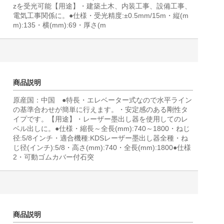
zを受光可能【用途】・建築土木、内装工事、設備工事、
電気工事関係に。●仕様・受光精度:±0.5mm/15m・縦(m
m):135・横(mm):69・厚さ(m
商品説明
原産国：中国 ●特長・エレベーター式なので水平ライン
の基準合わせが簡単に行えます。・安定感のある剛性タ
イプです。【用途】・レーザー墨出し器を使用してのレ
ベル出しに。●仕様・縮長～全長(mm):740～1800・ねじ
径:5/8インチ・適合機種:KDSレーザー墨出し器全種・ね
じ径(インチ):5/8・高さ(mm):740・全長(mm):1800●仕様
2・可動ゴムカバー付石突
商品説明