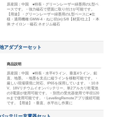
原産国：中国 ●特長・グリーンレーザー緑墨用のL型ベ
ースです。・強力磁石で壁面に取り付けが可能です。
【用途】・グリーンレーザー緑墨用のL型ベースに●仕
様・適用機種:GMW-4・ねじ径(in):5/8【材質/仕上】・本
体:ナイロン・磁石:ネオジム磁石
乾電池アダプターセット
商品説明
原産国：中国 ●特長・水平4ライン、垂直4ライン、鉛
直、地墨。・地墨を支点に縦ラインを移動可能です。・
厳しい現場環境に対応、IP65を採用しています。・10.8
V、18Vリチウムイオンバッテリー、単2アルカリ乾電池
の3電源が使用可能です。・別売の受光器使用で半径120
mまで使用可能です。・LevellingRemoteアプリ接続可能
です。【用途】・垂直、水平出し作業に
18Vバッテリー充電器セット