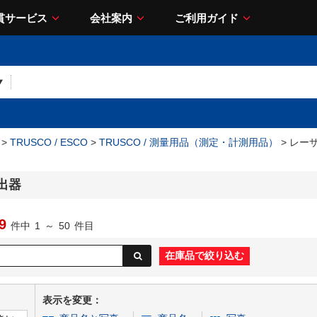
貫サービス
会社案内
ご利用ガイド
>
TRUSCO / ESCO
>
TRUSCO / 測量用品（測定・計測用品）
> レー
出器
9
件中
1
～
50
件目
表示を変更：