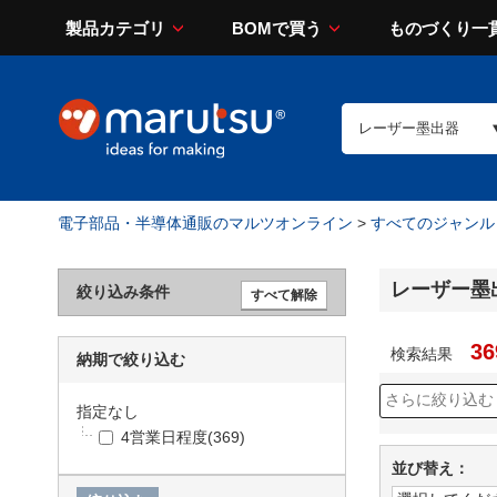
製品カテゴリ
BOMで買う
ものづくり一
電子部品・半導体通販のマルツオンライン
>
すべてのジャンル
レーザー墨
絞り込み条件
36
検索結果
納期で絞り込む
指定なし
4営業日程度
(369)
並び替え：