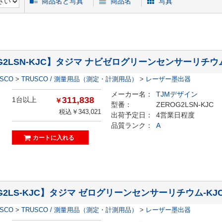
商品名と写真
商品名
写真
G2LSN-KJC】タジマ ナビゼログリーンセンサーリチウム
ESCO
>
TRUSCO / 測量用品（測定・計測用品）
>
レーザー墨出器
メーカー名：
TJMデザイン
311,838
1台以上
￥
型番：
ZEROG2LSN-KJC
税込￥343,021
出荷予定日：
4営業日程度
品質ランク：
A
G2LS-KJC】タジマ ゼログリーンセンサーリチウム-KJ
ESCO
>
TRUSCO / 測量用品（測定・計測用品）
>
レーザー墨出器