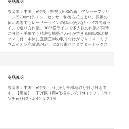
商品説明
原産国：中国 ●特長・鮮視度500の新世代シャープグリ
ーン(520nm)ライン・センサー制御方式により、振動の
多い現場でもレーザーラインの揺れが少ない・4方向縦ラ
インで遣り方作業、360°横ラインで多人数の作業が同時
に可能・手動でも精密な地墨合わせができる回転微調整
ツマミ付・本体に直接三脚の取り付けができます・リチ
ウムイオン充電池7424、単3形電池アダプターボックス
商品説明
原産国：中国 ●特長・下げ振り全機種取り付け対応で
す。【用途】・下げ振り用●仕様ネジ穴:1/4インチ、5/8イ
ンチ●仕様2・JISクラス1M