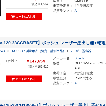
型番：
GMW-LB
税込￥1,567
出荷予定日：
4営業日程度
品質ランク：
A
8V-120-33CGBASET】ボッシュ レーザー墨出し器+
ESCO
>
TRUSCO / 測量用品（測定・計測用品）
>
レーザー墨出器
メーカー名：
Bosch
147,654
1台以上
￥
型番：
GLL18V-120-33CGB
税込￥162,419
ASET
出荷予定日：
4営業日程度
環境区分：
RoHS2対応
品質ランク：
A
8V-120-33CG185SET】ボッシュ レーザー墨出し器+