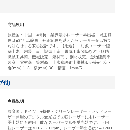
商品説明
原産国：中国 ●特長・業界最小レーザー墨出器・補正範
囲は±3°と広範囲、補正範囲を越えたらレーザー光点滅で
お知らせする安心設計です。【用途】・対象ユーザー:建
築土木、内装工事、設備工事、電気工事関係など・販路:
機械工具商、機械販売、溶材商 、鋼材販売、金物建築塗
装商、電材商、管材商、土木建設鉱山機械販売等●仕様・
縦(mm):115・横(mm):36・精度:±1mm/5
プ付)
商品説明
原産国：ドイツ ●特長・グリーンレーザー・レッドレー
ザー兼用のデジタル受光器で回転レーザーにもレーザー
墨出器にも使用可能なスーパーマルチ受光器です。・回
転レーザーは300～1200rpm、レーザー墨出器は7～12kH