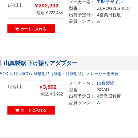
メーカー名：
TJMデザイン
202,232
1台以上
￥
型番：
ZEROG2LS-KJC
税込￥222,455
出荷予定日：
4営業日程度
品質ランク：
A
D】山真製鋸 下げ振りアダプター
ESCO
>
TRUSCO / 測量用品（測定・計測用品）
>
レーザー墨出器
メーカー名：
山真製鋸
3,602
1台以上
￥
型番：
SGAD
税込￥3,962
出荷予定日：
4営業日程度
品質ランク：
A