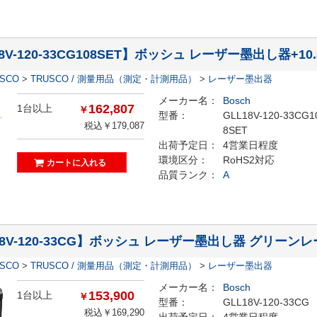
18V-120-33CG108SET】ボッシュ レーザー墨出し器+
ESCO
>
TRUSCO / 測量用品（測定・計測用品）
>
レーザー墨出器
メーカー名：
Bosch
162,807
1台以上
￥
型番：
GLL18V-120-33CG1
税込￥179,087
8SET
出荷予定日：
4営業日程度
環境区分：
RoHS2対応
品質ランク：
A
18V-120-33CG】ボッシュ レーザー墨出し器 グリーン
ESCO
>
TRUSCO / 測量用品（測定・計測用品）
>
レーザー墨出器
メーカー名：
Bosch
153,900
1台以上
￥
型番：
GLL18V-120-33CG
税込￥169,290