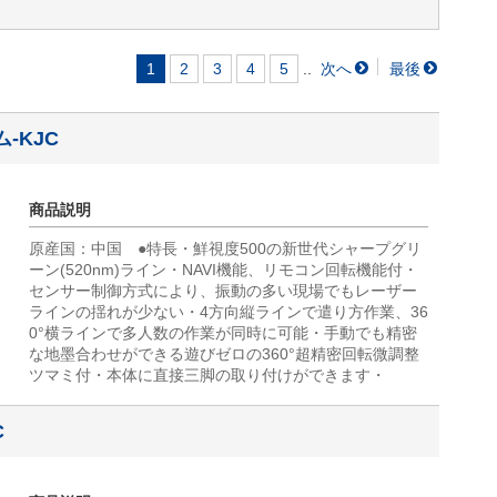
..
1
2
3
4
5
-KJC
商品説明
原産国：中国 ●特長・鮮視度500の新世代シャープグリ
ーン(520nm)ライン・NAVI機能、リモコン回転機能付・
センサー制御方式により、振動の多い現場でもレーザー
ラインの揺れが少ない・4方向縦ラインで遣り方作業、36
0°横ラインで多人数の作業が同時に可能・手動でも精密
な地墨合わせができる遊びゼロの360°超精密回転微調整
ツマミ付・本体に直接三脚の取り付けができます・
C