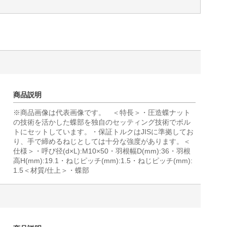
商品説明
※商品画像は代表画像です。 ＜特長＞・圧造蝶ナット
の技術を活かした蝶部を独自のセッティング技術でボル
トにセットしています。・保証トルクはJISに準拠してお
り、手で締めるねじとしては十分な強度があります。＜
仕様＞・呼び径(d×L):M10×50・羽根幅D(mm):36・羽根
高H(mm):19.1・ねじピッチ(mm):1.5・ねじピッチ(mm):
1.5＜材質/仕上＞・蝶部