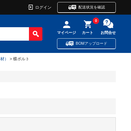
ログイン
配送状況を確認
0
マイページ
カート
お問合せ
BOMアップロード
資材）
> 蝶ボルト