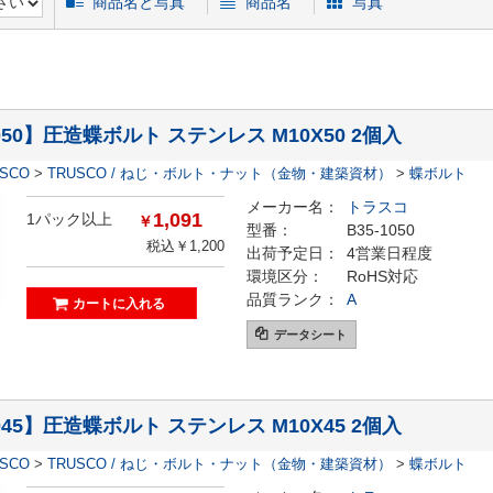
商品名と写真
商品名
写真
1050】圧造蝶ボルト ステンレス M10X50 2個入
ESCO
>
TRUSCO / ねじ・ボルト・ナット（金物・建築資材）
>
蝶ボルト
メーカー名：
トラスコ
1,091
1パック以上
￥
型番：
B35-1050
税込￥1,200
出荷予定日：
4営業日程度
環境区分：
RoHS対応
品質ランク：
A
データシート
1045】圧造蝶ボルト ステンレス M10X45 2個入
ESCO
>
TRUSCO / ねじ・ボルト・ナット（金物・建築資材）
>
蝶ボルト