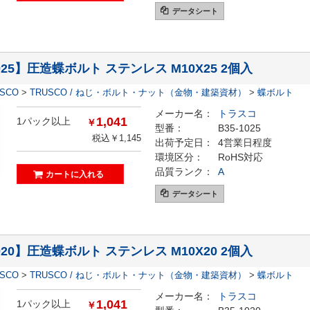
データシート
1025】圧造蝶ボルト ステンレス M10X25 2個入
ESCO
>
TRUSCO / ねじ・ボルト・ナット（金物・建築資材）
>
蝶ボルト
メーカー名：
トラスコ
1,041
1パック以上
￥
型番：
B35-1025
税込￥1,145
出荷予定日：
4営業日程度
環境区分：
RoHS対応
品質ランク：
A
データシート
1020】圧造蝶ボルト ステンレス M10X20 2個入
ESCO
>
TRUSCO / ねじ・ボルト・ナット（金物・建築資材）
>
蝶ボルト
メーカー名：
トラスコ
1,041
1パック以上
￥