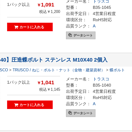
メーカー名：
トラスコ
1,091
1パック以上
￥
型番：
B35-1045
税込￥1,200
出荷予定日：
4営業日程度
環境区分：
RoHS対応
品質ランク：
A
データシート
1040】圧造蝶ボルト ステンレス M10X40 2個入
ESCO
>
TRUSCO / ねじ・ボルト・ナット（金物・建築資材）
>
蝶ボルト
メーカー名：
トラスコ
1,041
1パック以上
￥
型番：
B35-1040
税込￥1,145
出荷予定日：
4営業日程度
環境区分：
RoHS対応
品質ランク：
A
データシート