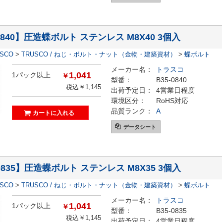
-0840】圧造蝶ボルト ステンレス M8X40 3個入
ESCO
>
TRUSCO / ねじ・ボルト・ナット（金物・建築資材）
>
蝶ボルト
メーカー名：
トラスコ
1,041
1パック以上
￥
型番：
B35-0840
税込￥1,145
出荷予定日：
4営業日程度
環境区分：
RoHS対応
品質ランク：
A
データシート
-0835】圧造蝶ボルト ステンレス M8X35 3個入
ESCO
>
TRUSCO / ねじ・ボルト・ナット（金物・建築資材）
>
蝶ボルト
メーカー名：
トラスコ
1,041
1パック以上
￥
型番：
B35-0835
税込￥1,145
出荷予定日：
4営業日程度