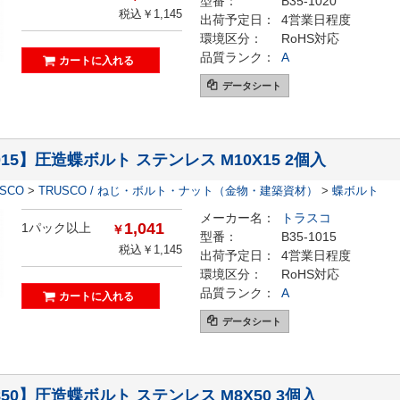
型番：
B35-1020
税込￥1,145
出荷予定日：
4営業日程度
環境区分：
RoHS対応
品質ランク：
A
データシート
1015】圧造蝶ボルト ステンレス M10X15 2個入
ESCO
>
TRUSCO / ねじ・ボルト・ナット（金物・建築資材）
>
蝶ボルト
メーカー名：
トラスコ
1,041
1パック以上
￥
型番：
B35-1015
税込￥1,145
出荷予定日：
4営業日程度
環境区分：
RoHS対応
品質ランク：
A
データシート
0850】圧造蝶ボルト ステンレス M8X50 3個入