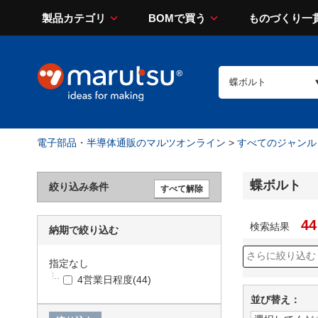
製品カテゴリ
BOMで買う
ものづくり一
電子部品・半導体通販のマルツオンライン
>
すべてのジャンル
蝶ボルト
絞り込み条件
44
検索結果
納期で絞り込む
指定なし
4営業日程度
(44)
並び替え：