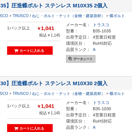
1035】圧造蝶ボルト ステンレス M10X35 2個入
ESCO
>
TRUSCO / ねじ・ボルト・ナット（金物・建築資材）
>
蝶ボルト
メーカー名：
トラスコ
1,041
1パック以上
￥
型番：
B35-1035
税込￥1,145
出荷予定日：
4営業日程度
環境区分：
RoHS対応
品質ランク：
A
データシート
1030】圧造蝶ボルト ステンレス M10X30 2個入
ESCO
>
TRUSCO / ねじ・ボルト・ナット（金物・建築資材）
>
蝶ボルト
メーカー名：
トラスコ
1,041
1パック以上
￥
型番：
B35-1030
税込￥1,145
出荷予定日：
4営業日程度
環境区分：
RoHS対応
品質ランク：
A