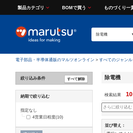
製品カテゴリ
BOMで買う
ものづくり一
電子部品・半導体通販のマルツオンライン
>
すべてのジャンル
除電機
絞り込み条件
10
検索結果
納期で絞り込む
指定なし
4営業日程度
(10)
並び替え：