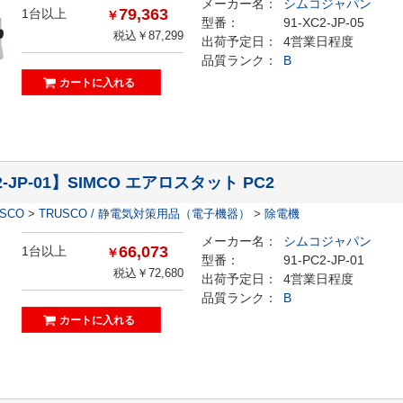
メーカー名：
シムコジャパン
79,363
1台以上
￥
型番：
91-XC2-JP-05
税込￥87,299
出荷予定日：
4営業日程度
品質ランク：
B
2-JP-01】SIMCO エアロスタット PC2
ESCO
>
TRUSCO / 静電気対策用品（電子機器）
>
除電機
メーカー名：
シムコジャパン
66,073
1台以上
￥
型番：
91-PC2-JP-01
税込￥72,680
出荷予定日：
4営業日程度
品質ランク：
B