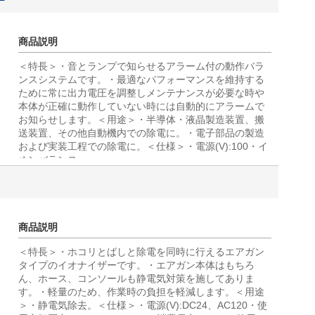
商品説明
＜特長＞・音とランプで知らせるアラーム付の動作バラ
ンスシステムです。・最適なパフォーマンスを維持する
ために常に出力電圧を調整しメンテナンスが必要な時や
本体が正確に動作していない時には自動的にアラームで
お知らせします。＜用途＞・半導体・液晶製造装置、搬
送装置、その他自動機内での除電に。・電子部品の製造
および実装工程での除電に。＜仕様＞・電源(V):100・イ
オンバランス
商品説明
＜特長＞・ホコリとばしと除電を同時に行えるエアガン
タイプのイオナイザーです。・エアガン本体はもちろ
ん、ホース、コンソールも静電気対策を施してありま
す。・軽量のため、作業時の負担を軽減します。＜用途
＞・静電気除去。＜仕様＞・電源(V):DC24、AC120・使