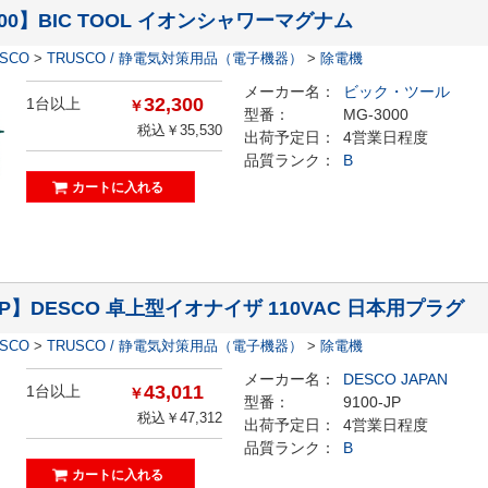
000】BIC TOOL イオンシャワーマグナム
ESCO
>
TRUSCO / 静電気対策用品（電子機器）
>
除電機
メーカー名：
ビック・ツール
32,300
1台以上
￥
型番：
MG-3000
税込￥35,530
出荷予定日：
4営業日程度
品質ランク：
B
-JP】DESCO 卓上型イオナイザ 110VAC 日本用プラグ
ESCO
>
TRUSCO / 静電気対策用品（電子機器）
>
除電機
メーカー名：
DESCO JAPAN
43,011
1台以上
￥
型番：
9100-JP
税込￥47,312
出荷予定日：
4営業日程度
品質ランク：
B