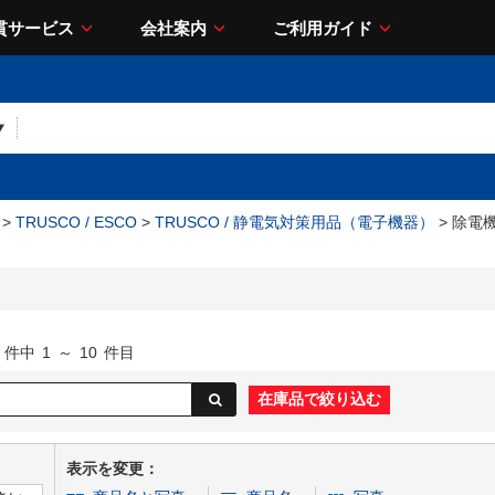
貫サービス
会社案内
ご利用ガイド
>
TRUSCO / ESCO
>
TRUSCO / 静電気対策用品（電子機器）
> 除電
件中
1
～
10
件目
表示を変更：