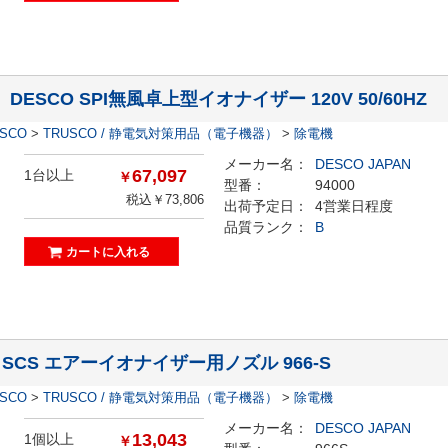
】DESCO SPI無風卓上型イオナイザー 120V 50/60HZ
ESCO
>
TRUSCO / 静電気対策用品（電子機器）
>
除電機
メーカー名：
DESCO JAPAN
67,097
1台以上
￥
型番：
94000
税込￥73,806
出荷予定日：
4営業日程度
品質ランク：
B
】SCS エアーイオナイザー用ノズル 966-S
ESCO
>
TRUSCO / 静電気対策用品（電子機器）
>
除電機
メーカー名：
DESCO JAPAN
13,043
1個以上
￥