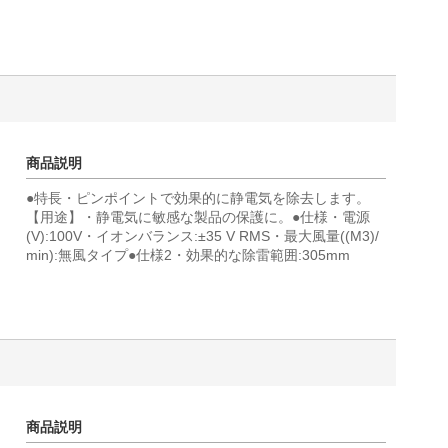
商品説明
●特長・ピンポイントで効果的に静電気を除去します。
【用途】・静電気に敏感な製品の保護に。●仕様・電源
(V):100V・イオンバランス:±35 V RMS・最大風量((M3)/
min):無風タイプ●仕様2・効果的な除雷範囲:305mm
商品説明