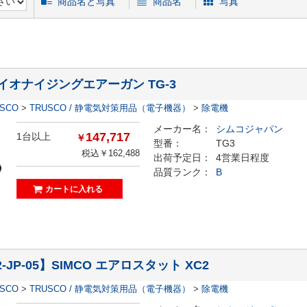
商品名と写真
商品名
写真
イオナイジングエアーガン TG-3
ESCO
>
TRUSCO / 静電気対策用品（電子機器）
>
除電機
メーカー名：
シムコジャパン
147,717
1台以上
￥
型番：
TG3
税込￥162,488
出荷予定日：
4営業日程度
品質ランク：
B
2-JP-05】SIMCO エアロスタット XC2
ESCO
>
TRUSCO / 静電気対策用品（電子機器）
>
除電機