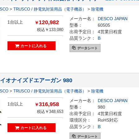
ESCO
>
TRUSCO / 静電気対策用品（電子機器）
>
除電機
メーカー名：
DESCO JAPAN
120,982
1台以上
￥
型番：
60505
税込￥133,080
出荷予定日：
4営業日程度
品質ランク：
B
データシート
】イオナイズドエアーガン 980
ESCO
>
TRUSCO / 静電気対策用品（電子機器）
>
除電機
メーカー名：
DESCO JAPAN
316,958
1台以上
￥
型番：
980
税込￥348,653
出荷予定日：
4営業日程度
環境区分：
RoHS対応
品質ランク：
B
データシート