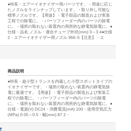
●特長・エアーイオナイザー用パーツです。・用途に応じ
たノズルをラインナップしています。・取り外し可能な
標準ノズルです。【用途】・電子部品の製造および実装
工程での除電に。・パーツフィーダー内のパーツの除電
に。・場所の取れない装置内の局所的な静電気除電に。●
仕様・品名:ノズル・適合チューブ外径(mm):3～3.4●仕様
2・エアーイオナイザー用ノズル 966-S【注意】・エ
商品説明
●特長・超小型トランスを内蔵した小型スポットタイプの
イオナイザーです。・場所の取れない装置内の静電気除
電に最適です。【用途】・電子部品の製造および実装工
程での除電に。・パーツフィーダー内のパーツの除電
に。・場所を取れない装置内の局所的な静電気除電に。●
仕様・電源(V):DC24・消費電流(mA):100・使用空気圧力
(MPa):0.05～0.5・幅(mm):87.2・
Z