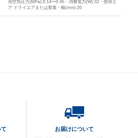
用空気圧力(MPa):0.14〜0.45・消費電力(W):32・使用エ
ア:ドライエアまたは窒素・幅(mm):20
いて
お届けについて