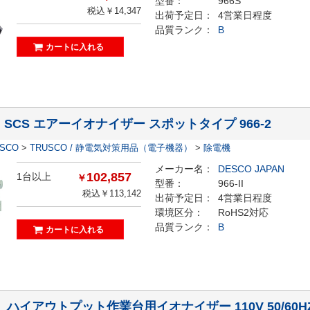
型番：
966S
税込￥14,347
出荷予定日：
4営業日程度
品質ランク：
B
II】SCS エアーイオナイザー スポットタイプ 966-2
ESCO
>
TRUSCO / 静電気対策用品（電子機器）
>
除電機
メーカー名：
DESCO JAPAN
102,857
1台以上
￥
型番：
966-II
税込￥113,142
出荷予定日：
4営業日程度
環境区分：
RoHS2対応
品質ランク：
B
5】ハイアウトプット作業台用イオナイザー 110V 50/60H