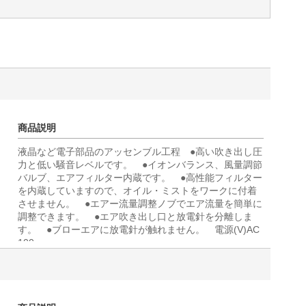
商品説明
液晶など電子部品のアッセンブル工程 ●高い吹き出し圧
力と低い騒音レベルです。 ●イオンバランス、風量調節
バルブ、エアフィルター内蔵です。 ●高性能フィルター
を内蔵していますので、オイル・ミストをワークに付着
させません。 ●エアー流量調整ノブでエア流量を簡単に
調整できます。 ●エア吹き出し口と放電針を分離しま
す。 ●ブローエアに放電針が触れません。 電源(V)AC
100