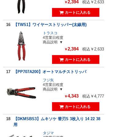
2,394
税込￥2,633
￥
16
【TWS1】ワイヤーストリッパー(太線用)
トラスコ
4営業日程度
商品説明
2,394
税込￥2,633
￥
17
【PP707A200】オートマルチストリッパ
フジ矢
4営業日程度
商品説明
4,343
税込￥4,777
￥
18
【DKMSBS3】ムキソケ 替刃S 3枚入り 14 22 38
用
タジマ