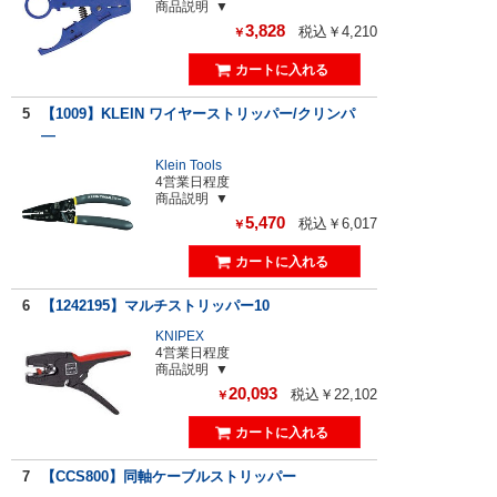
商品説明
3,828
税込￥4,210
￥
5
【1009】KLEIN ワイヤーストリッパー/クリンパ
―
Klein Tools
4営業日程度
商品説明
5,470
税込￥6,017
￥
6
【1242195】マルチストリッパー10
KNIPEX
4営業日程度
商品説明
20,093
税込￥22,102
￥
7
【CCS800】同軸ケーブルストリッパー