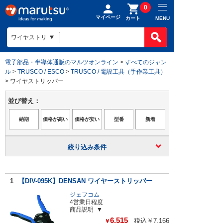
0
マイページ
MENU
カート
電子部品・半導体通販のマルツオンライン
>
すべてのジャン
ル
>
TRUSCO / ESCO
>
TRUSCO / 電設工具（手作業工具）
> ワイヤストリッパー
並び替え：
絞り込み条件
1
【DIV-095K】DENSAN ワイヤーストリッパー
ジェフコム
4営業日程度
商品説明
6,515
税込￥7,166
￥