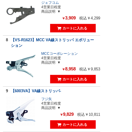
ジェフコム
4営業日程度
商品説明
3,909
税込￥4,299
￥
8
【VS-R1623】MCC VA線ストリッパ エボリュー
ション
MCCコーポレーション
4営業日程度
商品説明
8,958
税込￥9,853
￥
9
【6003VA】VA線ストリッパ-
フジ矢
4営業日程度
商品説明
9,829
税込￥10,811
￥