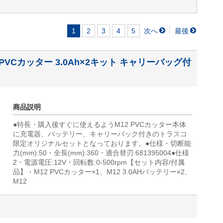
1
2
3
4
5
12 PVCカッター 3.0Ah×2キット キャリーバッグ付
商品説明
●特長・購入後すぐに使えるようM12 PVCカッター本体
に充電器、バッテリー、キャリーバック付きのトラスコ
限定オリジナルセットとなっております。●仕様・切断能
力(mm):50・全長(mm):360・適合替刃:681395004●仕様
2・電源電圧:12V・回転数:0-500rpm【セット内容/付属
品】・M12 PVCカッター×1、M12 3.0AHバッテリー×2、
M12