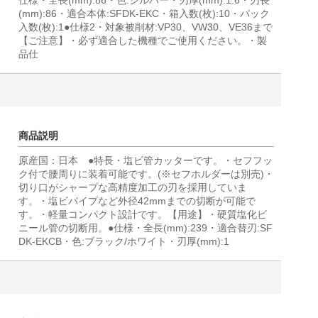
仕様・全長(mm):86・色:シルバー・刃厚(mm):1.6・刃長
(mm):86・適合本体:SFDK-EKC・箱入数(枚):10・パック
入数(枚):1●仕様2・対象被削材:VP30、VW30、VE36まで
【ご注意】・必ず適合した機種でご使用ください。・製
品仕
商品説明
原産国：日本 ●特長・塩ビ管カッターです。・セフフッ
ク付で腰周りに装着可能です。(※セフホルダーは別売)・
切り口がシャープな高精度加工の刃を採用していま
す。・塩ビパイプなど外径42mmまでの切断が可能で
す。・軽量コンパクト設計です。【用途】・硬質塩化ビ
ニール管の切断用。●仕様・全長(mm):239・適合替刃:SF
DK-EKCB・色:ブラック/ホワイト・刃厚(mm):1