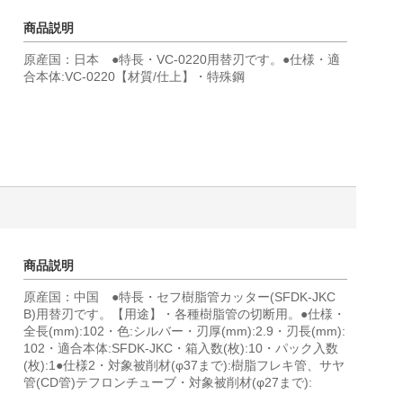
商品説明
原産国：日本 ●特長・VC-0220用替刃です。●仕様・適
合本体:VC-0220【材質/仕上】・特殊鋼
商品説明
原産国：中国 ●特長・セフ樹脂管カッター(SFDK-JKC
B)用替刃です。【用途】・各種樹脂管の切断用。●仕様・
全長(mm):102・色:シルバー・刃厚(mm):2.9・刃長(mm):
102・適合本体:SFDK-JKC・箱入数(枚):10・パック入数
(枚):1●仕様2・対象被削材(φ37まで):樹脂フレキ管、サヤ
管(CD管)テフロンチューブ・対象被削材(φ27まで):