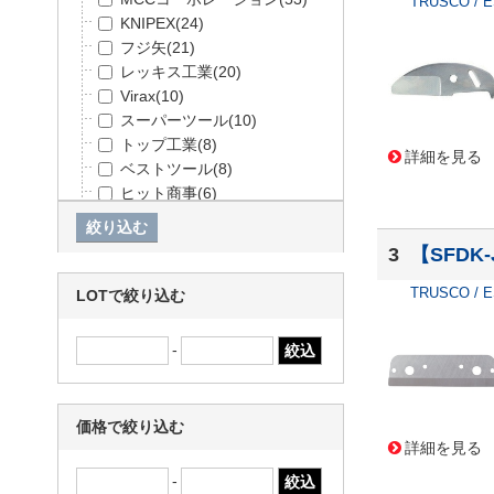
TRUSCO / 
KNIPEX
(24)
フジ矢
(21)
レッキス工業
(20)
Virax
(10)
スーパーツール
(10)
トップ工業
(8)
詳細を見る
ベストツール
(8)
ヒット商事
(6)
ミルウォーキーツール・ジャ
パン
(5)
3
【SFD
TJMデザイン
(4)
トラスコ
(3)
TRUSCO / 
LOTで絞り込む
GROZ
(2)
水戸工機
(2)
-
カクダイ
(1)
価格で絞り込む
詳細を見る
-