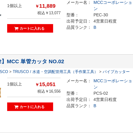
メーカー名：
MCCコーポレーショ
11,889
1個以上
￥
ン
税込￥13,077
型番：
PEC-30
出荷予定日：
4営業日程度
品質ランク：
B
02】MCC 単管カッタ NO.02
ESCO
>
TRUSCO / 水道・空調配管用工具（手作業工具）
>
パイプカッター
メーカー名：
MCCコーポレーショ
15,051
1個以上
￥
ン
税込￥16,556
型番：
PCS-02
出荷予定日：
4営業日程度
品質ランク：
B