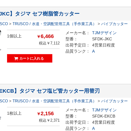
-JKC】タジマ セフ樹脂管カッター
ESCO
>
TRUSCO / 水道・空調配管用工具（手作業工具）
>
パイプカッター
メーカー名：
TJMデザイン
6,466
1個以上
￥
型番：
SFDK-JKC
税込￥7,112
出荷予定日：
4営業日程度
品質ランク：
A
K-EKCB】タジマ セフ塩ビ管カッター用替刃
ESCO
>
TRUSCO / 水道・空調配管用工具（手作業工具）
>
パイプカッター
メーカー名：
TJMデザイン
2,156
1枚以上
￥
型番：
SFDK-EKCB
税込￥2,371
出荷予定日：
4営業日程度
品質ランク：
A