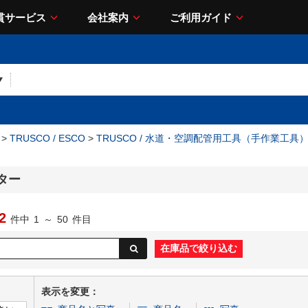
貫サービス
会社案内
ご利用ガイド
>
TRUSCO / ESCO
>
TRUSCO / 水道・空調配管用工具（手作業工具
ター
2
件中
1
～
50
件目
表示を変更：