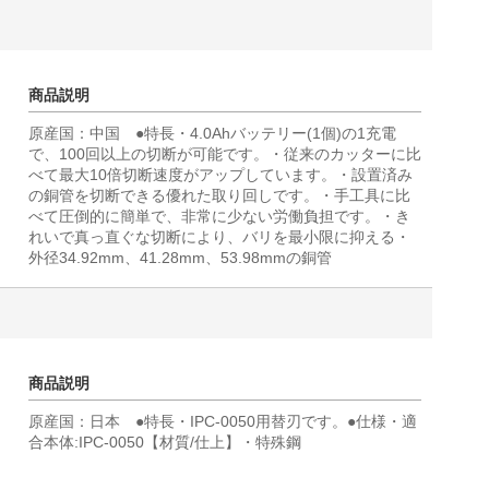
商品説明
原産国：中国 ●特長・4.0Ahバッテリー(1個)の1充電
で、100回以上の切断が可能です。・従来のカッターに比
べて最大10倍切断速度がアップしています。・設置済み
の銅管を切断できる優れた取り回しです。・手工具に比
べて圧倒的に簡単で、非常に少ない労働負担です。・き
れいで真っ直ぐな切断により、バリを最小限に抑える・
外径34.92mm、41.28mm、53.98mmの銅管
商品説明
原産国：日本 ●特長・IPC-0050用替刃です。●仕様・適
合本体:IPC-0050【材質/仕上】・特殊鋼