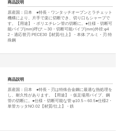
商品説明
原産国：日本 ●特長・ワンタッチオープンとラチェット
機構により、片手で楽に切断でき、切り口もシャープで
す。【用途】・ポリエチレン管の切断に。●仕様・切断可
能パイプ(mm)呼び:～30・切断可能パイプ(mm)外径:φ4
2・適応替刃:PECE30【材質/仕上】・本体:アルミ・刃:特
殊鋼
商品説明
原産国：日本 ●特長・刃は特殊合金鋼に最適な熱処理を
し、耐久性があります。【用途】・仮足場用パイプ、鋼
管の切断に。●仕様・切断可能な管:φ10.5～60.5●仕様2・
単管カッタNO.02【材質/仕上】・鉄