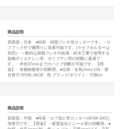
商品説明
原産国：日本 ●特長・樹脂フレキ管カッターです。・セ
フフック付で腰周りに装着可能です。(※セフホルダーは
別売)・一般的な樹脂フレキや給湯・給水工事で使用する
架橋ポリエチレン管、ポリブデン管の切断に最適で
す。・外径37mmまでのパイプ切断が可能です。【用
途】・各種樹脂管の切断用。●仕様・全長(mm):228・適
合替刃:SFDK-JKCB・色:ブラック/ホワイト・刃厚(m
商品説明
原産国：中国 ●特長・セフ塩ビ管カッター(SFDK-EKC)
用替刃です。【用途】・硬質塩化ビニール管の切断用。●