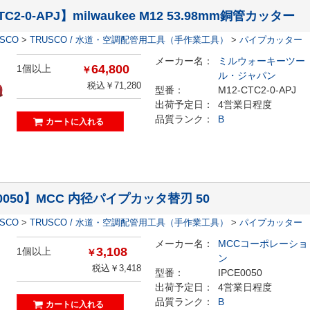
TC2-0-APJ】milwaukee M12 53.98mm銅管カッター
ESCO
>
TRUSCO / 水道・空調配管用工具（手作業工具）
>
パイプカッター
メーカー名：
ミルウォーキーツー
64,800
1個以上
￥
ル・ジャパン
税込￥71,280
型番：
M12-CTC2-0-APJ
出荷予定日：
4営業日程度
品質ランク：
B
E0050】MCC 内径パイプカッタ替刃 50
ESCO
>
TRUSCO / 水道・空調配管用工具（手作業工具）
>
パイプカッター
メーカー名：
MCCコーポレーショ
3,108
1個以上
￥
ン
税込￥3,418
型番：
IPCE0050
出荷予定日：
4営業日程度
品質ランク：
B