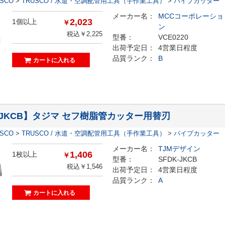
ESCO
>
TRUSCO / 水道・空調配管用工具（手作業工具）
>
パイプカッター
メーカー名：
MCCコーポレーショ
2,023
1個以上
￥
ン
税込￥2,225
型番：
VCE0220
出荷予定日：
4営業日程度
品質ランク：
B
K-JKCB】タジマ セフ樹脂管カッター用替刃
ESCO
>
TRUSCO / 水道・空調配管用工具（手作業工具）
>
パイプカッター
メーカー名：
TJMデザイン
1,406
1枚以上
￥
型番：
SFDK-JKCB
税込￥1,546
出荷予定日：
4営業日程度
品質ランク：
A