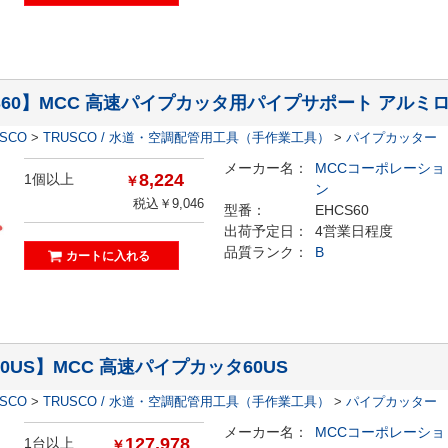
S60】MCC 高速パイプカッタ用パイプサポート アルミ
ESCO
>
TRUSCO / 水道・空調配管用工具（手作業工具）
>
パイプカッター
メーカー名：
MCCコーポレーショ
8,224
1個以上
￥
ン
税込￥9,046
型番：
EHCS60
出荷予定日：
4営業日程度
品質ランク：
B
60US】MCC 高速パイプカッタ60US
ESCO
>
TRUSCO / 水道・空調配管用工具（手作業工具）
>
パイプカッター
メーカー名：
MCCコーポレーショ
127,978
1台以上
￥