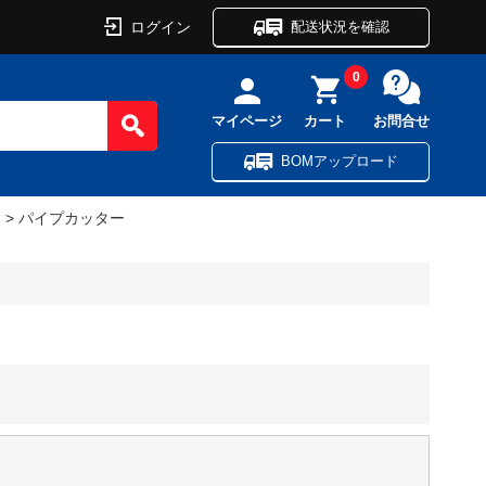
ログイン
配送状況を確認
0
マイページ
カート
お問合せ
BOMアップロード
）
> パイプカッター