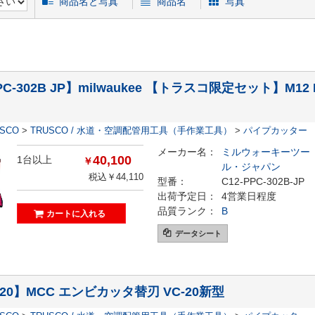
商品名と写真
商品名
写真
PPC-302B JP】milwaukee 【トラスコ限定セット】M
ESCO
>
TRUSCO / 水道・空調配管用工具（手作業工具）
>
パイプカッター
メーカー名：
ミルウォーキーツー
40,100
1台以上
￥
ル・ジャパン
税込￥44,110
型番：
C12-PPC-302B-JP
出荷予定日：
4営業日程度
品質ランク：
B
データシート
220】MCC エンビカッタ替刃 VC-20新型