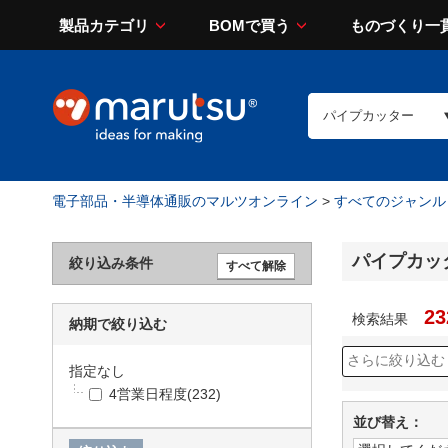
製品カテゴリ
BOMで買う
ものづくり一
電子部品・半導体通販のマルツオンライン
>
すべてのジャンル
パイプカッ
絞り込み条件
23
検索結果
納期で絞り込む
指定なし
4営業日程度
(232)
並び替え：