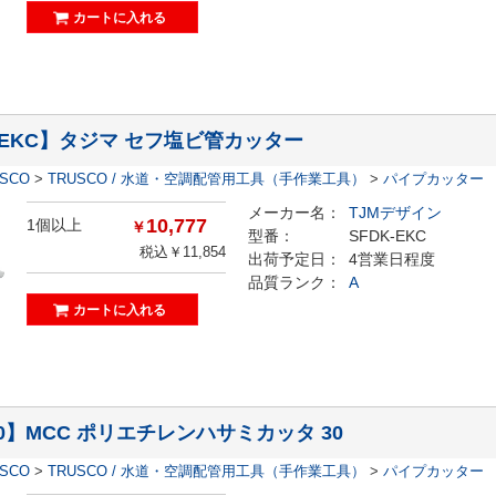
K-EKC】タジマ セフ塩ビ管カッター
ESCO
>
TRUSCO / 水道・空調配管用工具（手作業工具）
>
パイプカッター
メーカー名：
TJMデザイン
10,777
1個以上
￥
型番：
SFDK-EKC
税込￥11,854
出荷予定日：
4営業日程度
品質ランク：
A
30】MCC ポリエチレンハサミカッタ 30
ESCO
>
TRUSCO / 水道・空調配管用工具（手作業工具）
>
パイプカッター