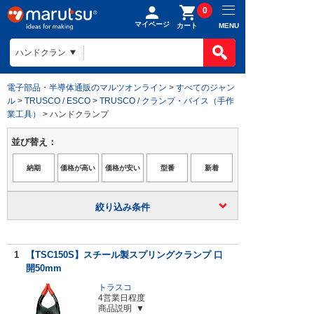
0
マイページ
MENU
カート
電子部品・半導体通販のマルツオンライン
>
すべてのジャン
ル
>
TRUSCO / ESCO
>
TRUSCO / クランプ・バイス（手作
業工具）
> ハンドクランプ
並び替え：
絞り込み条件
1
【TSC150S】スチール製スプリングクランプ 口
開50mm
トラスコ
4営業日程度
商品説明