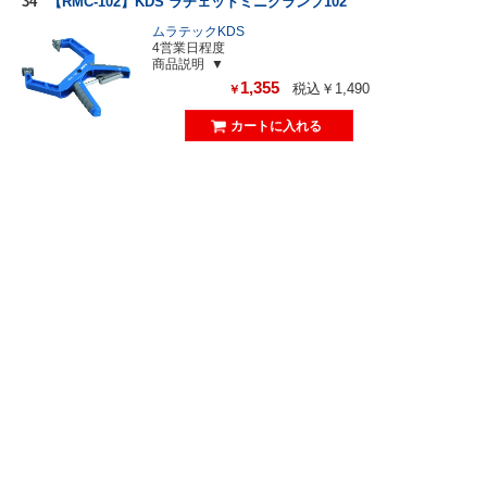
34
【RMC-102】KDS ラチェットミニクランプ102
ムラテックKDS
4営業日程度
商品説明
1,355
税込￥1,490
￥
35
【TPSC40A】樹脂製スプリングクランプ 口開40
mm
トラスコ
4営業日程度
商品説明
261
税込￥287
￥
36
【TPSC25A】樹脂製スプリングクランプ 口開25
mm
トラスコ
4営業日程度
商品説明
196
税込￥215
￥