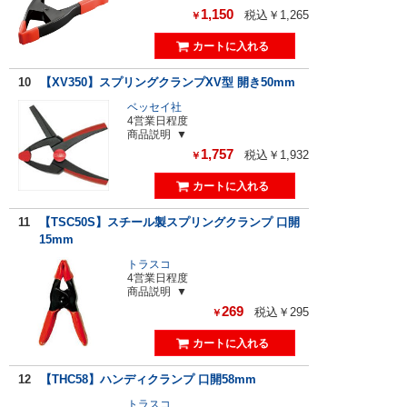
1,150
税込￥1,265
￥
10
【XV350】スプリングクランプXV型 開き50mm
ベッセイ社
4営業日程度
商品説明
1,757
税込￥1,932
￥
11
【TSC50S】スチール製スプリングクランプ 口開
15mm
トラスコ
4営業日程度
商品説明
269
税込￥295
￥
12
【THC58】ハンディクランプ 口開58mm
トラスコ