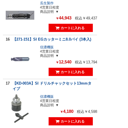
瓜生製作
4営業日程度
商品説明
44,943
税込￥49,437
￥
16
【271-151】SI EGカッターミニ8.0パイ (3本入)
信濃機販
4営業日程度
商品説明
12,540
税込￥13,794
￥
17
【KD-003A】SI ドリルチャックセット13mmタ
イプ
信濃機販
4営業日程度
商品説明
4,180
税込￥4,598
￥