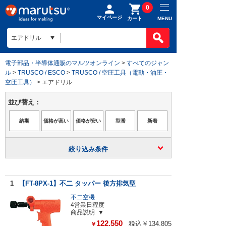
0
マイページ
MENU
カート
電子部品・半導体通販のマルツオンライン
>
すべてのジャン
ル
>
TRUSCO / ESCO
>
TRUSCO / 空圧工具（電動・油圧・
空圧工具）
> エアドリル
並び替え：
絞り込み条件
1
【FT-8PX-1】不二 タッパー 後方排気型
不二空機
4営業日程度
商品説明
122,550
税込￥134,805
￥