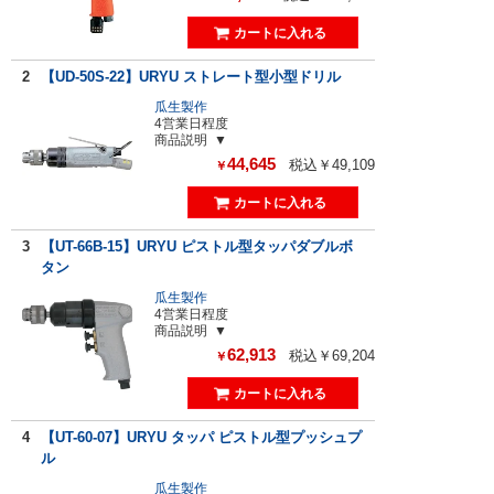
2
【UD-50S-22】URYU ストレート型小型ドリル
瓜生製作
4営業日程度
商品説明
44,645
税込￥49,109
￥
3
【UT-66B-15】URYU ピストル型タッパダブルボ
タン
瓜生製作
4営業日程度
商品説明
62,913
税込￥69,204
￥
4
【UT-60-07】URYU タッパ ピストル型プッシュプ
ル
瓜生製作