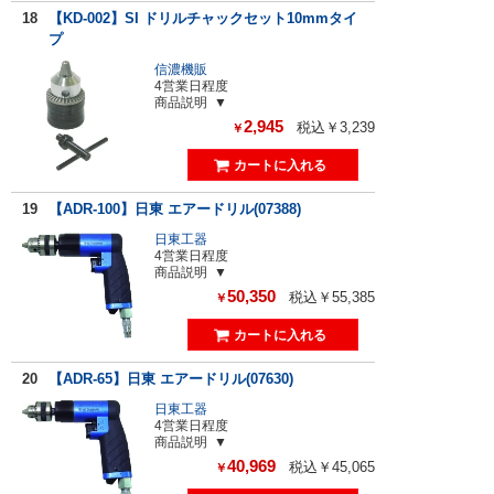
18
【KD-002】SI ドリルチャックセット10mmタイ
プ
信濃機販
4営業日程度
商品説明
2,945
税込￥3,239
￥
19
【ADR-100】日東 エアードリル(07388)
日東工器
4営業日程度
商品説明
50,350
税込￥55,385
￥
20
【ADR-65】日東 エアードリル(07630)
日東工器
4営業日程度
商品説明
40,969
税込￥45,065
￥