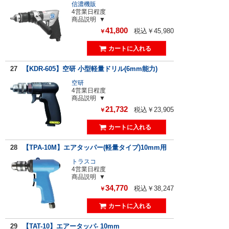
信濃機販
4営業日程度
商品説明
41,800
税込￥45,980
￥
27
【KDR-605】空研 小型軽量ドリル(6mm能力)
空研
4営業日程度
商品説明
21,732
税込￥23,905
￥
28
【TPA-10M】エアタッパー(軽量タイプ)10mm用
トラスコ
4営業日程度
商品説明
34,770
税込￥38,247
￥
29
【TAT-10】エアータッパ- 10mm