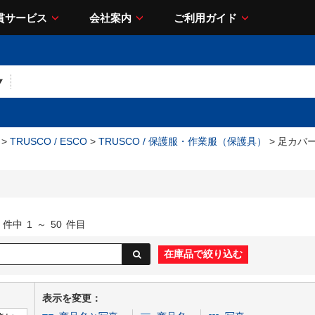
貫サービス
会社案内
ご利用ガイド
>
TRUSCO / ESCO
>
TRUSCO / 保護服・作業服（保護具）
> 足カバ
件中
1
～
50
件目
表示を変更：