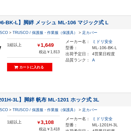
06-BK-L】脚絆 メッシュ ML-106 マジック式 L
ESCO
>
TRUSCO / 保護服・作業服（保護具）
>
足カバー
メーカー名：
ミドリ安全
1,649
1組以上
￥
型番：
ML-106-BK-L
税込￥1,813
出荷予定日：
4営業日程度
品質ランク：
A
201H-3L】脚絆 帆布 ML-1201 ホック式 3L
ESCO
>
TRUSCO / 保護服・作業服（保護具）
>
足カバー
メーカー名：
ミドリ安全
3,108
1組以上
￥
型番：
ML-1201H-3L
税込￥3,418