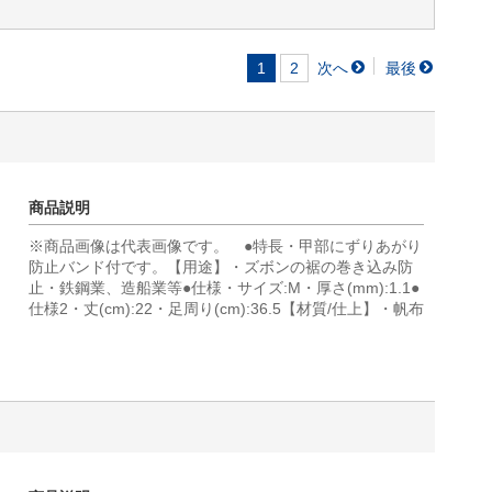
1
2
商品説明
※商品画像は代表画像です。 ●特長・甲部にずりあがり
防止バンド付です。【用途】・ズボンの裾の巻き込み防
止・鉄鋼業、造船業等●仕様・サイズ:M・厚さ(mm):1.1●
仕様2・丈(cm):22・足周り(cm):36.5【材質/仕上】・帆布