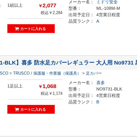
メーカー名：
ミドリ安全
2,077
1組以上
￥
型番：
ML-108M-M
税込￥2,284
出荷予定日：
4営業日程度
品質ランク：
A
31-BLK】喜多 防水足カバーレギュラー 大人用 No9731
ESCO
>
TRUSCO / 保護服・作業服（保護具）
>
足カバー
メーカー名：
喜多
1,068
1足以上
￥
型番：
NO9731-BLK
税込￥1,174
出荷予定日：
4営業日程度
品質ランク：
B