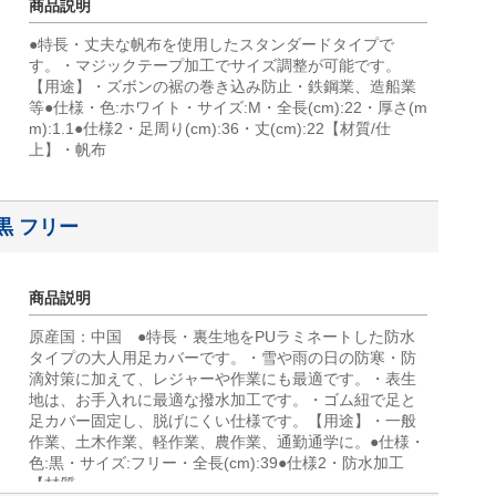
商品説明
●特長・丈夫な帆布を使用したスタンダードタイプで
す。・マジックテープ加工でサイズ調整が可能です。
【用途】・ズボンの裾の巻き込み防止・鉄鋼業、造船業
等●仕様・色:ホワイト・サイズ:M・全長(cm):22・厚さ(m
m):1.1●仕様2・足周り(cm):36・丈(cm):22【材質/仕
上】・帆布
 黒 フリー
商品説明
原産国：中国 ●特長・裏生地をPUラミネートした防水
タイプの大人用足カバーです。・雪や雨の日の防寒・防
滴対策に加えて、レジャーや作業にも最適です。・表生
地は、お手入れに最適な撥水加工です。・ゴム紐で足と
足カバー固定し、脱げにくい仕様です。【用途】・一般
作業、土木作業、軽作業、農作業、通勤通学に。●仕様・
色:黒・サイズ:フリー・全長(cm):39●仕様2・防水加工
【材質