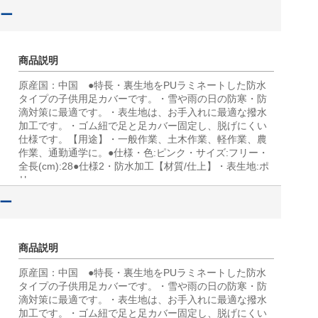
リー
商品説明
原産国：中国 ●特長・裏生地をPUラミネートした防水
タイプの子供用足カバーです。・雪や雨の日の防寒・防
滴対策に最適です。・表生地は、お手入れに最適な撥水
加工です。・ゴム紐で足と足カバー固定し、脱げにくい
仕様です。【用途】・一般作業、土木作業、軽作業、農
作業、通勤通学に。●仕様・色:ピンク・サイズ:フリー・
全長(cm):28●仕様2・防水加工【材質/仕上】・表生地:ポ
リ
リー
商品説明
原産国：中国 ●特長・裏生地をPUラミネートした防水
タイプの子供用足カバーです。・雪や雨の日の防寒・防
滴対策に最適です。・表生地は、お手入れに最適な撥水
加工です。・ゴム紐で足と足カバー固定し、脱げにくい