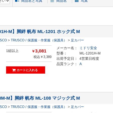
商品名と写真
商品名
写真
01H-M】脚絆 帆布 ML-1201 ホック式 M
ESCO
>
TRUSCO / 保護服・作業服（保護具）
>
足カバー
メーカー名：
ミドリ安全
3,081
1組以上
￥
型番：
ML-1201H-M
税込￥3,389
出荷予定日：
4営業日程度
品質ランク：
A
08M-M】脚絆 帆布 ML-108 マジック式 M
ESCO
>
TRUSCO / 保護服・作業服（保護具）
>
足カバー