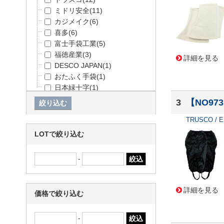
ミドリ安全
(11)
カジメイク
(6)
喜多
(6)
富士手袋工業
(5)
福徳産業
(3)
詳細を見る
DESCO JAPAN
(1)
おたふく手袋
(1)
日本緑十字
(1)
3
【NO97
TRUSCO / 
LOTで絞り込む
-
詳細を見る
価格で絞り込む
-