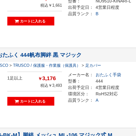
型番：
NO9510-KINARI-L
税込￥1,661
出荷予定日：
4営業日程度
品質ランク：
B
おたふく 444帆布脚絆 黒 マジック
ESCO
>
TRUSCO / 保護服・作業服（保護具）
>
足カバー
メーカー名：
おたふく手袋
3,176
1足以上
￥
型番：
444
税込￥3,493
出荷予定日：
4営業日程度
環境区分：
RoHS2対応
品質ランク：
A
06-BK-M】脚絆 メッシュ ML-106 マジック式 M