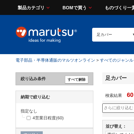
製品カテゴリ
BOMで買う
ものづくり一
電子部品・半導体通販のマルツオンライン
>
すべてのジャンル
足カバー
絞り込み条件
60
検索結果
納期で絞り込む
指定なし
4営業日程度
(60)
並び替え：