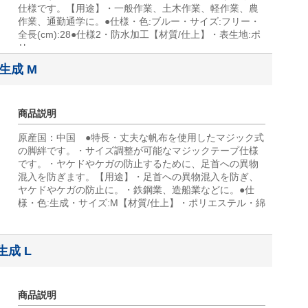
仕様です。【用途】・一般作業、土木作業、軽作業、農
作業、通勤通学に。●仕様・色:ブルー・サイズ:フリー・
全長(cm):28●仕様2・防水加工【材質/仕上】・表生地:ポ
リ
 生成 M
商品説明
原産国：中国 ●特長・丈夫な帆布を使用したマジック式
の脚絆です。・サイズ調整が可能なマジックテープ仕様
です。・ヤケドやケガの防止するために、足首への異物
混入を防ぎます。【用途】・足首への異物混入を防ぎ、
ヤケドやケガの防止に。・鉄鋼業、造船業などに。●仕
様・色:生成・サイズ:M【材質/仕上】・ポリエステル・綿
生成 L
商品説明