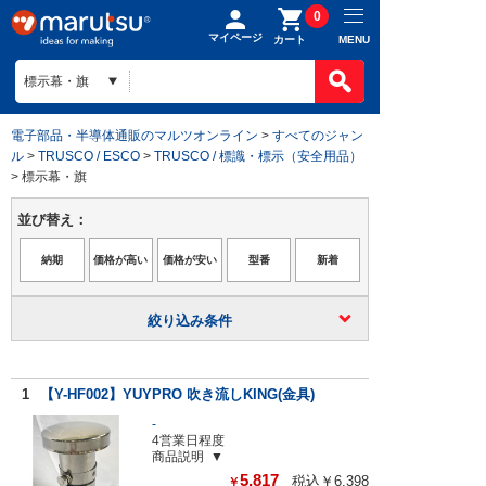
0
マイページ
MENU
カート
電子部品・半導体通販のマルツオンライン
>
すべてのジャン
ル
>
TRUSCO / ESCO
>
TRUSCO / 標識・標示（安全用品）
> 標示幕・旗
並び替え：
絞り込み条件
1
【Y-HF002】YUYPRO 吹き流しKING(金具)
-
4営業日程度
商品説明
5,817
税込￥6,398
￥