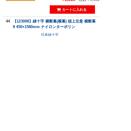
44
【123008】緑十字 横断幕(横幕) 頭上注意 横断幕
8 450×1580mm ナイロンターポリン
日本緑十字
4営業日程度
商品説明
5,510
税込￥6,061
￥
45
【123007】緑十字 横断幕(横幕) 保護具の完全着
用 横断幕7 450×1580mm ナイロンターポリン
日本緑十字
4営業日程度
商品説明
5,510
税込￥6,061
￥
46
【123001】緑十字 横断幕(横幕) 安全第一 横断幕
1 450×1580mm ナイロンターポリン