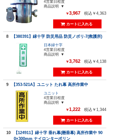
4営業日程度
商品説明
3,967
税込￥4,363
￥
8
【380391】緑十字 防災用品 防災ノボリ-7(救護所)
日本緑十字
4営業日程度
商品説明
3,762
税込￥4,138
￥
9
【353-521A】ユニット たれ幕 高所作業中
ユニット
4営業日程度
商品説明
1,222
税込￥1,344
￥
10
【124911】緑十字 垂れ幕(懸垂幕) 高所作業中 90
0×300mm ナイロンターポリン