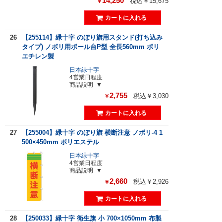
14,250
税込￥15,675
￥
26
【255114】緑十字 のぼり旗用スタンド(打ち込み
タイプ) ノボリ用ポール台P型 全長560mm ポリ
エチレン製
日本緑十字
4営業日程度
商品説明
2,755
税込￥3,030
￥
27
【255004】緑十字 のぼり旗 横断注意 ノボリ-4 1
500×450mm ポリエステル
日本緑十字
4営業日程度
商品説明
2,660
税込￥2,926
￥
28
【250033】緑十字 衛生旗 小 700×1050mm 布製