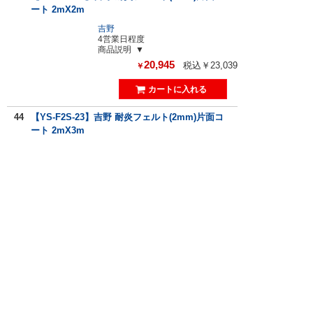
ート 2mX2m
吉野
4営業日程度
商品説明
20,945
税込￥23,039
￥
44
【YS-F2S-23】吉野 耐炎フェルト(2mm)片面コ
ート 2mX3m
吉野
4営業日程度
商品説明
31,459
税込￥34,604
￥
45
【YS-F2S-15】吉野 耐炎フェルト(2mm)片面コ
ート 1mX5m
吉野
4営業日程度
商品説明
26,161
税込￥28,777
￥