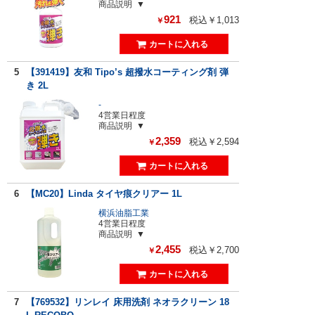
商品説明
921
税込￥1,013
￥
5
【391419】友和 Tipo’s 超撥水コーティング剤 弾
き 2L
-
4営業日程度
商品説明
2,359
税込￥2,594
￥
6
【MC20】Linda タイヤ痕クリアー 1L
横浜油脂工業
4営業日程度
商品説明
2,455
税込￥2,700
￥
7
【769532】リンレイ 床用洗剤 ネオラクリーン 18