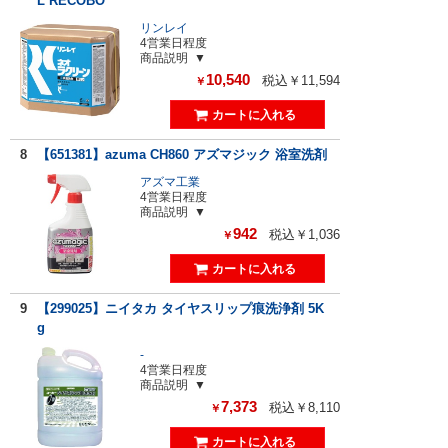
L RECOBO
リンレイ
4営業日程度
商品説明
10,540
税込￥11,594
￥
8
【651381】azuma CH860 アズマジック 浴室洗剤
アズマ工業
4営業日程度
商品説明
942
税込￥1,036
￥
9
【299025】ニイタカ タイヤスリップ痕洗浄剤 5K
g
-
4営業日程度
商品説明
7,373
税込￥8,110
￥