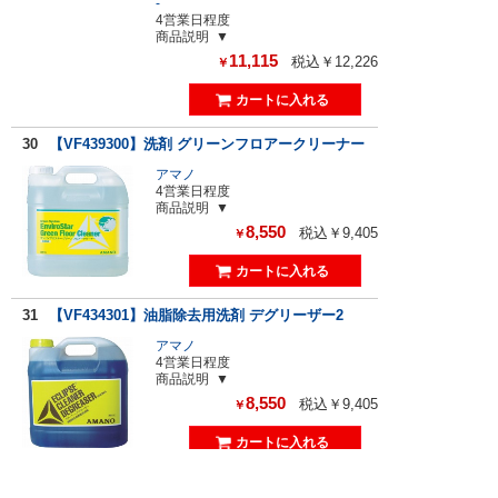
-
4営業日程度
商品説明
11,115
税込￥12,226
￥
30
【VF439300】洗剤 グリーンフロアークリーナー
アマノ
4営業日程度
商品説明
8,550
税込￥9,405
￥
31
【VF434301】油脂除去用洗剤 デグリーザー2
アマノ
4営業日程度
商品説明
8,550
税込￥9,405
￥
32
【CH525-04LX-MB】床用洗剤 エコファースト4L