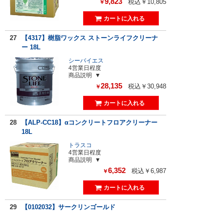
9,823
税込￥10,805
￥
27
【4317】樹脂ワックス ストーンライフクリーナ
ー 18L
シーバイエス
4営業日程度
商品説明
28,135
税込￥30,948
￥
28
【ALP-CC18】αコンクリートフロアクリーナー
18L
トラスコ
4営業日程度
商品説明
6,352
税込￥6,987
￥
29
【0102032】サークリンゴールド