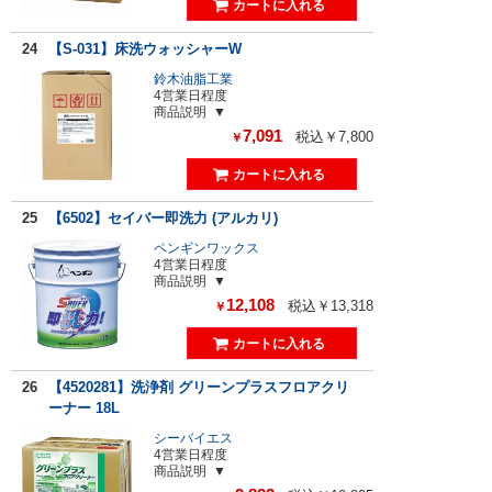
24
【S-031】床洗ウォッシャーW
鈴木油脂工業
4営業日程度
商品説明
7,091
税込￥7,800
￥
25
【6502】セイバー即洗力 (アルカリ)
ペンギンワックス
4営業日程度
商品説明
12,108
税込￥13,318
￥
26
【4520281】洗浄剤 グリーンプラスフロアクリ
ーナー 18L
シーバイエス
4営業日程度
商品説明