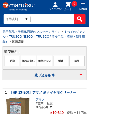
0
マイページ
MENU
カート
電子部品・半導体通販のマルツオンライン
>
すべてのジャン
ル
>
TRUSCO / ESCO
>
TRUSCO / 清掃用品（清掃・衛生用
品）
> 床用洗剤
並び替え：
絞り込み条件
1
【HK-134200】アマノ 新タイヤ痕クリーナー
アマノ
4営業日程度
商品説明
10,640
税込￥11,704
￥