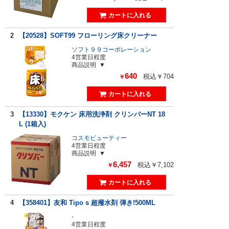
2
【20528】SOFT99 フローリング床クリーナー
ソフト９９コーポレーション
4営業日程度
商品説明
640
税込￥704
￥
3
【13330】モクケン 床用洗浄剤 クリンバーNT 18
L (1箱入)
コスモビューティー
4営業日程度
商品説明
6,457
税込￥7,102
￥
4
【358401】友和 Tipo s 超撥水剤 弾き!500ML
-
4営業日程度