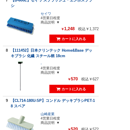
7
【B-600E】セイワ スプラッシュ・エンボスブラ
シ
セイワ
4営業日程度
商品説明
1,248
税込￥1,372
￥
8
【111452】日本クリンテック Home&Base デッ
キブラシ 化繊 スチール柄 18cm
-
4営業日程度
商品説明
570
税込￥627
￥
9
【CL714-180U-SP】コンドル デッキブラシPET-1
8 スペア
山崎産業
4営業日程度
商品説明
520
税込￥572
￥