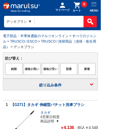
0
マイページ
MENU
カート
電子部品・半導体通販のマルツオンライン
>
すべてのジャン
ル
>
TRUSCO / ESCO
>
TRUSCO / 清掃用品（清掃・衛生用
品）
> デッキブラシ
並び替え：
絞り込み条件
1
【G271】タカギ 伸縮型パチット洗車ブラシ
タカギ
4営業日程度
商品説明
4,136
税込￥4,549
￥