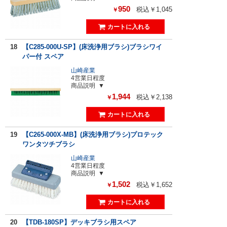
950
税込￥1,045
￥
18
【C285-000U-SP】(床洗浄用ブラシ)ブラシワイ
パー付 スペア
山崎産業
4営業日程度
商品説明
1,944
税込￥2,138
￥
19
【C265-000X-MB】(床洗浄用ブラシ)プロテック
ワンタツチブラシ
山崎産業
4営業日程度
商品説明
1,502
税込￥1,652
￥
20
【TDB-180SP】デッキブラシ用スペア