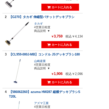
2
【G270】タカギ 伸縮型パチットデッキブラシ
タカギ
4営業日程度
商品説明
3,759
税込￥4,134
￥
3
【CL959-000J-MB】コンドル JSデッキブラシ180
山崎産業
4営業日程度
商品説明
1,906
税込￥2,096
￥
4
【586062260】azuma HW287 縦横デッキブラシS
T20L
アズマ工業
4営業日程度