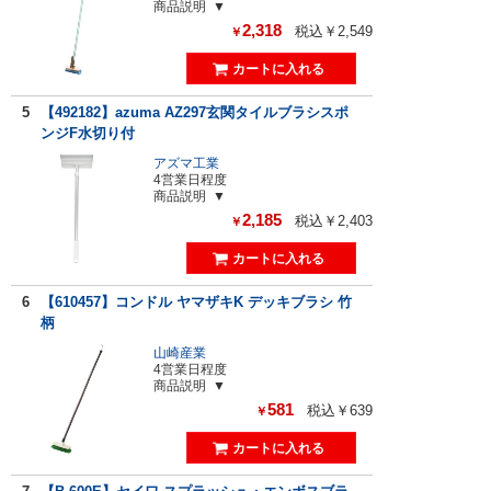
商品説明
2,318
税込￥2,549
￥
5
【492182】azuma AZ297玄関タイルブラシスポ
ンジF水切り付
アズマ工業
4営業日程度
商品説明
2,185
税込￥2,403
￥
6
【610457】コンドル ヤマザキK デッキブラシ 竹
柄
山崎産業
4営業日程度
商品説明
581
税込￥639
￥