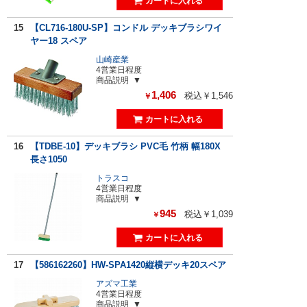
15
【CL716-180U-SP】コンドル デッキブラシワイ
ヤー18 スペア
山崎産業
4営業日程度
商品説明
1,406
税込￥1,546
￥
16
【TDBE-10】デッキブラシ PVC毛 竹柄 幅180X
長さ1050
トラスコ
4営業日程度
商品説明
945
税込￥1,039
￥
17
【586162260】HW-SPA1420縦横デッキ20スペア
アズマ工業
4営業日程度
商品説明