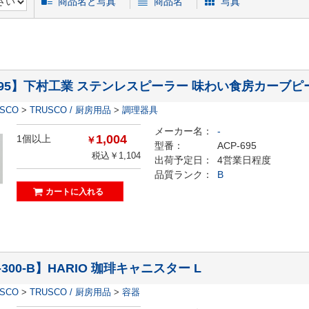
商品名と写真
商品名
写真
-695】下村工業 ステンレスピーラー 味わい食房カーブピ
ESCO
>
TRUSCO / 厨房用品
>
調理器具
メーカー名：
-
1,004
1個以上
￥
型番：
ACP-695
税込￥1,104
出荷予定日：
4営業日程度
品質ランク：
B
-300-B】HARIO 珈琲キャニスター L
ESCO
>
TRUSCO / 厨房用品
>
容器