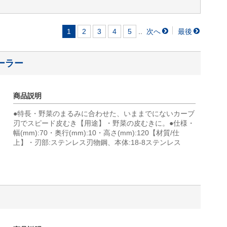
..
1
2
3
4
5
ーラー
商品説明
●特長・野菜のまるみに合わせた、いままでにないカーブ
刃でスピード皮むき【用途】・野菜の皮むきに。●仕様・
幅(mm):70・奥行(mm):10・高さ(mm):120【材質/仕
上】・刃部:ステンレス刃物鋼、本体:18-8ステンレス