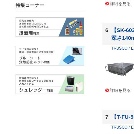
岩谷マテリアル
(2)
詳細を見る
川西工業
(2)
橋本クロス
(2)
PBスイスツールズ
(1)
SANEI
(1)
6
【SK-6
オカモト
(1)
深さ140
グリーンクロス
(1)
ミツギロン
(1)
TRUSCO / 
ワタナベ工業
(1)
三甲
(1)
朝日産業
(1)
東製作所
(1)
王子ネピア
(1)
詳細を見る
7
【T-FU
TRUSCO / 