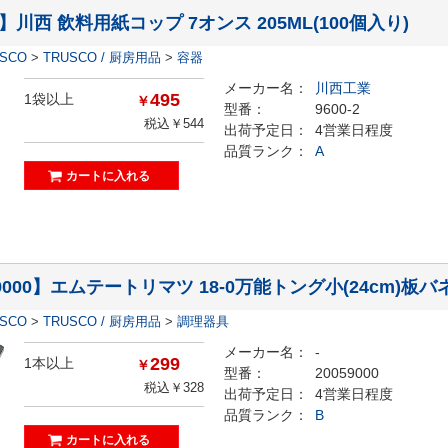
-2】川西 飲料用紙コップ 7オンス 205ML(100個入り)
ESCO
>
TRUSCO / 厨房用品
>
容器
メーカー名：
川西工業
495
1袋以上
￥
型番：
9600-2
税込￥544
出荷予定日：
4営業日程度
品質ランク：
A
59000】エムテートリマツ 18-0万能トング小(24cm)板バ
ESCO
>
TRUSCO / 厨房用品
>
調理器具
メーカー名：
-
299
1本以上
￥
型番：
20059000
税込￥328
出荷予定日：
4営業日程度
品質ランク：
B