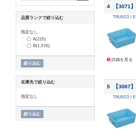
エリエール(大王製紙)
(7)
4
【3071
サンコーテクノ
(7)
TRUSCO / 
伊勢藤
(7)
品質ランクで絞り込む
伊藤忠リーテイルリンク
(7)
日東金属工業
(7)
指定なし
積水テクノ成型
(7)
A
(225)
三洋化成
(6)
B
(1,076)
3M
(5)
サンプラテック
(5)
詳細を見る
サンクラフト
(4)
ドリテック
(4)
ハリオサイエンス
(4)
在庫先で絞り込む
柴田科学
(4)
5
【3067
花王
(4)
指定なし
TRUSCO / 
クレハトレーディング
(3)
サンコープラスチック
(3)
サンワ
(3)
エフピコ商事
(2)
セキスイ
(2)
ミズムジャパン
(2)