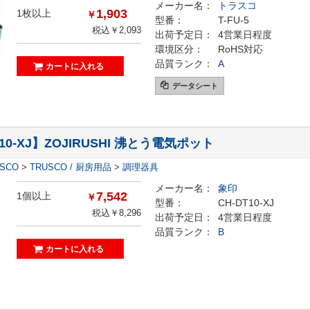
メーカー名：
トラスコ
1,903
1枚以上
￥
型番：
T-FU-5
税込￥2,093
出荷予定日：
4営業日程度
環境区分：
RoHS対応
品質ランク：
A
データシート
T10-XJ】ZOJIRUSHI 沸とう電気ポット
ESCO
>
TRUSCO / 厨房用品
>
調理器具
メーカー名：
象印
7,542
1個以上
￥
型番：
CH-DT10-XJ
税込￥8,296
出荷予定日：
4営業日程度
品質ランク：
B