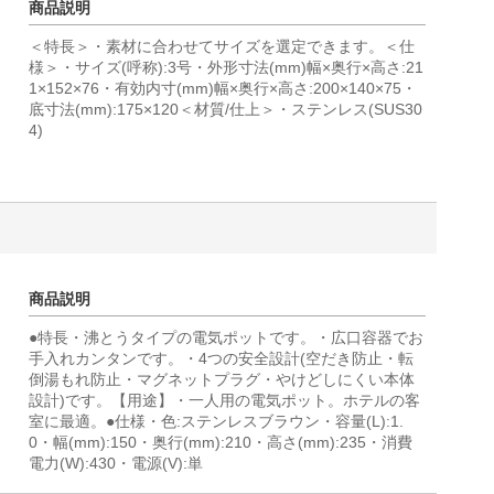
商品説明
＜特長＞・素材に合わせてサイズを選定できます。＜仕
様＞・サイズ(呼称):3号・外形寸法(mm)幅×奥行×高さ:21
1×152×76・有効内寸(mm)幅×奥行×高さ:200×140×75・
底寸法(mm):175×120＜材質/仕上＞・ステンレス(SUS30
4)
商品説明
●特長・沸とうタイプの電気ポットです。・広口容器でお
手入れカンタンです。・4つの安全設計(空だき防止・転
倒湯もれ防止・マグネットプラグ・やけどしにくい本体
設計)です。【用途】・一人用の電気ポット。ホテルの客
室に最適。●仕様・色:ステンレスブラウン・容量(L):1.
0・幅(mm):150・奥行(mm):210・高さ(mm):235・消費
電力(W):430・電源(V):単