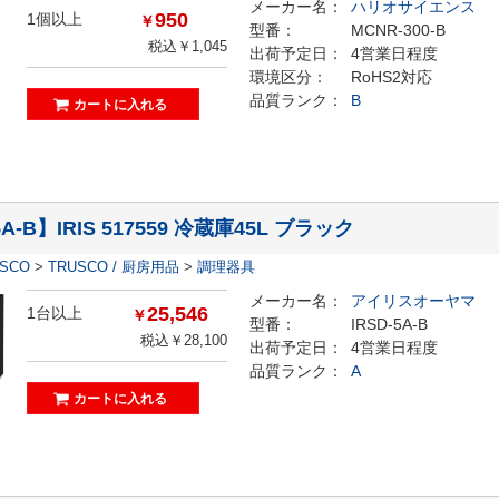
メーカー名：
ハリオサイエンス
950
1個以上
￥
型番：
MCNR-300-B
税込￥1,045
出荷予定日：
4営業日程度
環境区分：
RoHS2対応
品質ランク：
B
5A-B】IRIS 517559 冷蔵庫45L ブラック
ESCO
>
TRUSCO / 厨房用品
>
調理器具
メーカー名：
アイリスオーヤマ
25,546
1台以上
￥
型番：
IRSD-5A-B
税込￥28,100
出荷予定日：
4営業日程度
品質ランク：
A