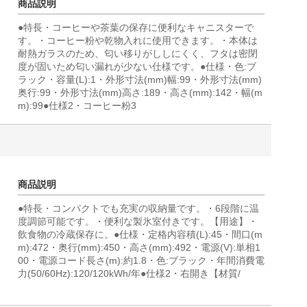
商品説明
●特長・コーヒーや茶葉の保存に便利なキャニスターで
す。・コーヒー粉や乾物入れに使用できます。・本体は
耐熱ガラスのため、匂い移りがししにくく、フタは密閉
度が固いため匂い漏れが少ない仕様です。●仕様・色:ブ
ラック・容量(L):1・外形寸法(mm)幅:99・外形寸法(mm)
奥行:99・外形寸法(mm)高さ:189・高さ(mm):142・幅(m
m):99●仕様2・コーヒー粉3
商品説明
●特長・コンパクトでも充実の収納量です。・6段階に温
度調節可能です。・便利な製氷室付きです。【用途】・
飲食物の冷蔵保存に。●仕様・定格内容積(L):45・間口(m
m):472・奥行(mm):450・高さ(mm):492・電源(V):単相1
00・電源コード長さ(m):約1.8・色:ブラック・年間消費電
力(50/60Hz):120/120kWh/年●仕様2・右開き【材質/