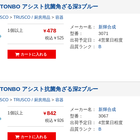
】TONBO アシスト抗菌角ざる深3ブルー
ESCO
>
TRUSCO / 厨房用品
>
容器
メーカー名：
新輝合成
478
1個以上
￥
型番：
3071
税込￥525
出荷予定日：
4営業日程度
品質ランク：
B
】TONBO アシスト抗菌角ざる深2ブルー
ESCO
>
TRUSCO / 厨房用品
>
容器
メーカー名：
新輝合成
842
1個以上
￥
型番：
3067
税込￥926
出荷予定日：
4営業日程度
品質ランク：
B