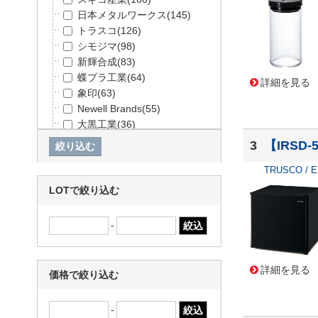
日本メタルワークス
(145)
トラスコ
(126)
シモジマ
(98)
新輝合成
(83)
蝶プラ工業
(64)
詳細を見る
象印
(63)
Newell Brands
(55)
大黒工業
(36)
東京メディカル
(29)
3
【IRSD-
バーテック
(28)
TRUSCO / 
アスベル
(20)
リス
(20)
LOTで絞り込む
アイリスオーヤマ
(13)
日本製紙クレシア
(12)
-
リス興業
(11)
PLUS
(9)
キョーワクリーン
(9)
詳細を見る
価格で絞り込む
東レ
(9)
アラム
(8)
-
ユニ・チャーム
(8)