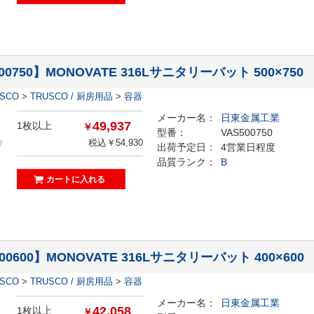
00750】MONOVATE 316Lサニタリーバット 500×750
ESCO
>
TRUSCO / 厨房用品
>
容器
メーカー名：
日東金属工業
49,937
1枚以上
￥
型番：
VAS500750
税込￥54,930
出荷予定日：
4営業日程度
品質ランク：
B
00600】MONOVATE 316Lサニタリーバット 400×600
ESCO
>
TRUSCO / 厨房用品
>
容器
メーカー名：
日東金属工業
42,058
1枚以上
￥