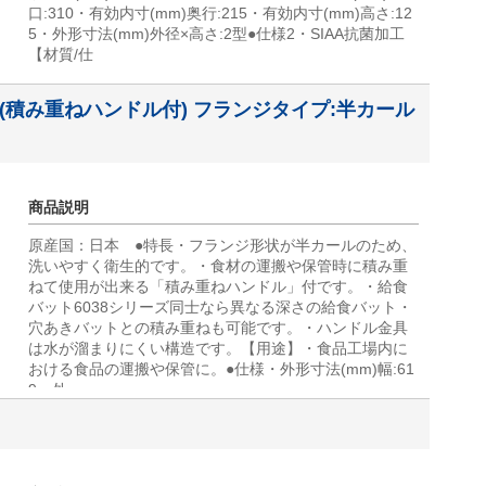
口:310・有効内寸(mm)奥行:215・有効内寸(mm)高さ:12
5・外形寸法(mm)外径×高さ:2型●仕様2・SIAA抗菌加工
【材質/仕
運搬型(積み重ねハンドル付) フランジタイプ:半カール
商品説明
原産国：日本 ●特長・フランジ形状が半カールのため、
洗いやすく衛生的です。・食材の運搬や保管時に積み重
ねて使用が出来る「積み重ねハンドル」付です。・給食
バット6038シリーズ同士なら異なる深さの給食バット・
穴あきバットとの積み重ねも可能です。・ハンドル金具
は水が溜まりにくい構造です。【用途】・食品工場内に
おける食品の運搬や保管に。●仕様・外形寸法(mm)幅:61
9・外