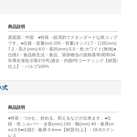
商品説明
原産国：中国 ●特長・経済的でスタンダードな紙コップ
です。●仕様・容量(ml):205・容量(オンス):7・口径(mm):
7.2・高さ(mm):8.0・底径(mm):5.0・色:ホワイト(無地)●
仕様2・食品衛生法・食品、添加物当の規格基準(昭和34
年厚生省告示第370号)適合・内面PEコーティング【材質/
仕上】・パルプ100%
ネ式
商品説明
●特長・つかむ、炒める、和えるなどが出来ます。●仕
様・色:シルバー・全長(mm):240・幅(mm):40・板厚(m
m):0.6●仕様2・板厚:0.6mm【材質/仕上】・18-8ステン
レス