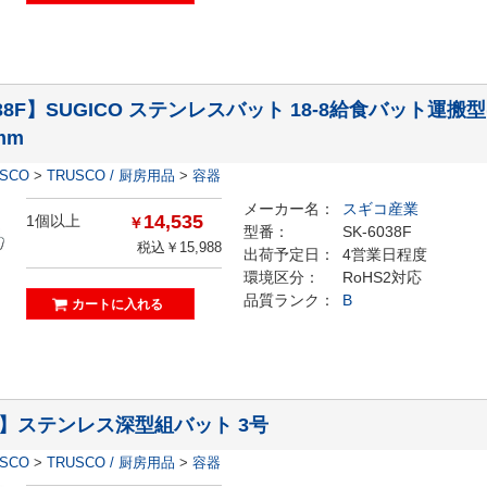
038F】SUGICO ステンレスバット 18-8給食バット
mm
ESCO
>
TRUSCO / 厨房用品
>
容器
メーカー名：
スギコ産業
14,535
1個以上
￥
型番：
SK-6038F
税込￥15,988
出荷予定日：
4営業日程度
環境区分：
RoHS2対応
品質ランク：
B
-5】ステンレス深型組バット 3号
ESCO
>
TRUSCO / 厨房用品
>
容器