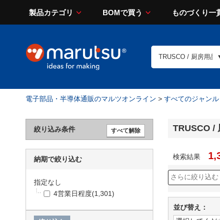
製品カテゴリ
BOMで買う
ものづくり一
電子部品・半導体通販のマルツオンライン
>
すべてのジャンル
TRUSCO 
絞り込み条件
1,
検索結果
納期で絞り込む
指定なし
4営業日程度
(1,301)
並び替え：